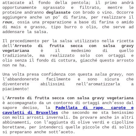
attaccate al fondo della pentola; il primo andrà
opportunamente sgrassato e filtrato, mentre le
proteine andranno
deglassate
con brodo o vino. Occorre
aggiungere anche un po’ di farina, per realizzare il
roux
, ossia una preparazione a base di farina o amido
di mais e grasso, tipo burro o olio, che serve ad
addensare la salsa.
Il procedimento per la salsa utilizzato nella ricetta
dell’
Arrosto di frutta secca con salsa gravy
vegetariana
è il medesimo di quello
tradizionale, ma realizzato solo con ortaggi e
olio senza il fondo di cottura, giacché questo arrosto
non ne ha.
Una volta presa confidenza con questa
salsa gravy
, non
l’abbandonerete facilmente e sono sicura che
diventerete abilissimi nell’aromatizzarla a
piacimento!
L’
Arrosto di frutta secca con salsa gravy vegetariana
è accompagnato da un contorno di ortaggi anch’esso dal
sapore deciso, la
Padellata di rape, carote e
cavoletti di Bruxelles
che secondo me sta benissimo
con molti arrosti invernali. Da provare anche in altri
abbinamenti, con l’aggiunta di olive verdi e cipolline
borettane, per intenderci quelle piccole che di solito
si preparano anche sott’aceto.