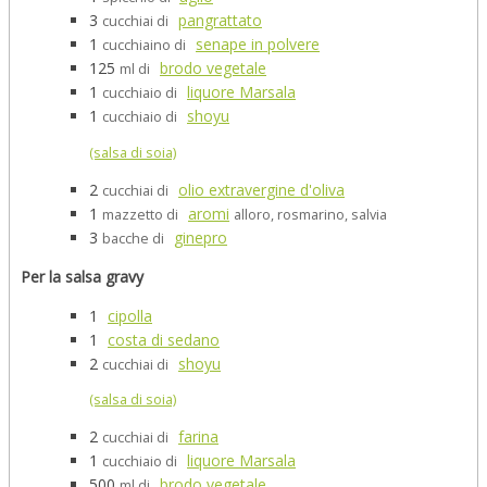
3
pangrattato
cucchiai di
1
senape in polvere
cucchiaino di
125
brodo vegetale
ml di
1
liquore Marsala
cucchiaio di
1
shoyu
cucchiaio di
(salsa di soia)
2
olio extravergine d'oliva
cucchiai di
1
aromi
mazzetto di
alloro, rosmarino, salvia
3
ginepro
bacche di
Per la salsa gravy
1
cipolla
1
costa di sedano
2
shoyu
cucchiai di
(salsa di soia)
2
farina
cucchiai di
1
liquore Marsala
cucchiaio di
500
brodo vegetale
ml di