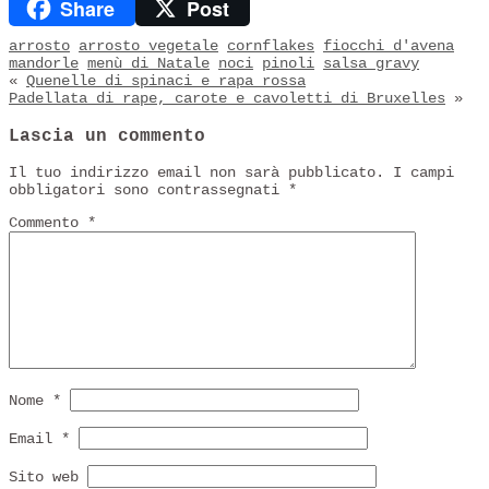
Share
Post
Pinterest
arrosto
arrosto vegetale
cornflakes
fiocchi d'avena
mandorle
menù di Natale
noci
pinoli
salsa gravy
«
Quenelle di spinaci e rapa rossa
Padellata di rape, carote e cavoletti di Bruxelles
»
Lascia un commento
Il tuo indirizzo email non sarà pubblicato.
I campi
obbligatori sono contrassegnati
*
Commento
*
Nome
*
Email
*
Sito web