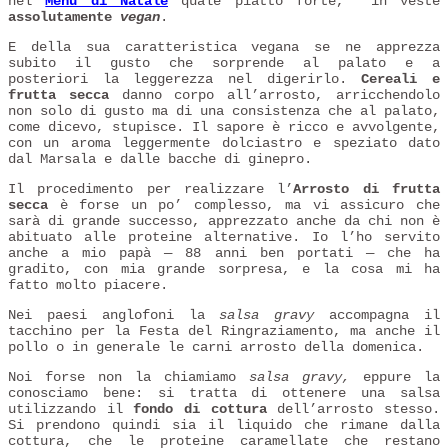
nel
Menù di Natale
quale piatto forte, in veste
assolutamente
vegan
.
E della sua caratteristica vegana se ne apprezza
subito il gusto che sorprende al palato e a
posteriori la leggerezza nel digerirlo.
Cereali e
frutta secca
danno corpo all’arrosto, arricchendolo
non solo di gusto ma di una consistenza che al palato,
come dicevo, stupisce. Il sapore è ricco e avvolgente,
con un aroma leggermente dolciastro e speziato dato
dal Marsala e dalle bacche di ginepro.
Il procedimento per realizzare l’
Arrosto di frutta
secca
è forse un po’ complesso, ma vi assicuro che
sarà di grande successo, apprezzato anche da chi non è
abituato alle proteine alternative. Io l’ho servito
anche a mio papà — 88 anni ben portati — che ha
gradito, con mia grande sorpresa, e la cosa mi ha
fatto molto piacere.
Nei paesi anglofoni la
salsa gravy
accompagna il
tacchino per la Festa del Ringraziamento, ma anche il
pollo o in generale le carni arrosto della domenica.
Noi forse non la chiamiamo
salsa gravy,
eppure la
conosciamo bene: si tratta di ottenere una salsa
utilizzando il
fondo di cottura
dell’arrosto stesso.
Si prendono quindi sia il liquido che rimane dalla
cottura, che le proteine caramellate che restano