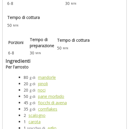
6-8
30
min
Tempo di cottura
50
min
Tempo di
Tempo di cottura
Porzioni
preparazione
50
min
6-8
30
min
Ingredienti
Per l'arrosto
80
mandorle
g di
20
pinoli
g di
20
noci
g di
50
pane morbido
g di
45
fiocchi di avena
g di
35
cornflakes
g di
2
scalogno
1
carota
1
aglio
spicchio di