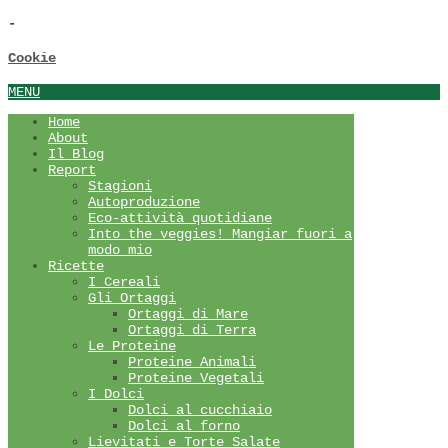
-
Cookie
MENU
Home
About
Il Blog
Report
Stagioni
Autoproduzione
Eco-attività quotidiane
Into the veggies! Mangiar fuori a
modo mio
Ricette
I Cereali
Gli Ortaggi
Ortaggi di Mare
Ortaggi di Terra
Le Proteine
Proteine Animali
Proteine Vegetali
I Dolci
Dolci al cucchiaio
Dolci al forno
Lievitati e Torte Salate