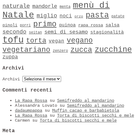
menù di
naturale
mandorle
menta
Natale
pasta
miglio
noci
patate
orzo
primo
quinoa
salsa
pinoli
rapa rossa
porri
secondo
semi di sesamo
stagionalità
seitan
tofu
vegano
torta
vegan
zucchine
vegetariano
zucca
zenzero
zuppa
Archivi
Archivi
Commenti recenti
La Rapa Rossa
su
Semifreddo al mandarino
Alessandra Lovato
su
Semifreddo al mandarino
dadaumpappa
su
Muffin cacao e barbabietola
La Rapa Rossa
su
Torta di biscotti secchi e mele
Carmen
su
Torta di biscotti secchi e mele
Meta