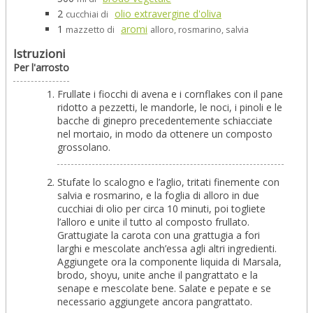
2
olio extravergine d'oliva
cucchiai di
1
aromi
mazzetto di
alloro, rosmarino, salvia
Istruzioni
Per l'arrosto
Frullate i fiocchi di avena e i cornflakes con il pane
ridotto a pezzetti, le mandorle, le noci, i pinoli e le
bacche di ginepro precedentemente schiacciate
nel mortaio, in modo da ottenere un composto
grossolano.
Stufate lo scalogno e l’aglio, tritati finemente con
salvia e rosmarino, e la foglia di alloro in due
cucchiai di olio per circa 10 minuti, poi togliete
l’alloro e unite il tutto al composto frullato.
Grattugiate la carota con una grattugia a fori
larghi e mescolate anch’essa agli altri ingredienti.
Aggiungete ora la componente liquida di Marsala,
brodo, shoyu, unite anche il pangrattato e la
senape e mescolate bene. Salate e pepate e se
necessario aggiungete ancora pangrattato.