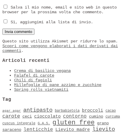
Salva il mio nome, email e sito web in questo
browser per la prossima volta che commento.
Sì, aggiungimi alla lista di invio.
Questo sito utilizza Akismet per ridurre lo spam.
Scopri come vengono elaborati i dati derivati dai
commenti
.
Articoli recenti
Crema di basilico vegana
Falafel di carote
Chili di fagioli
Millefoglie di pane azzimo e zucchine
Spring rolls vietnamiti
Tag
antipasto
broccoli
barbabietola
cacao
agar agar
carote
contorno
cioccolato
ceci
cumino
curcuma
gluten free
grano
cuscus integrale
G.A.S.
lievito
lenticchie
Lievito madre
saraceno