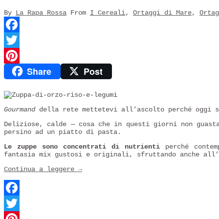
By
La Rapa Rossa
From
I Cereali
,
Ortaggi di Mare
,
Ortag
Facebook
Twitter
Share
Post
Pinterest
Gourmand
della rete mettetevi all’ascolto perché oggi s
Deliziose, calde — cosa che in questi giorni non guas
persino ad un piatto di pasta.
Le zuppe sono concentrati di nutrienti
perché contemp
fantasia mix gustosi e originali, sfruttando anche all’
Continua a leggere
→
Facebook