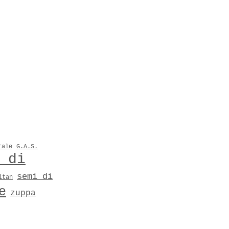
rale
G.A.S.
 di
semi di
itan
e
zuppa