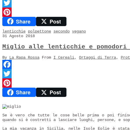
Facebook
Twitter
Share
Post
Pinterest
lenticchie
polpettone
secondo
vegano
31 Agosto 2018
Miglio alle lenticchie e pomodori
By
La Rapa Rossa
From
I Cereali
,
Ortaggi di Terra
,
Prot
Facebook
Twitter
Share
Post
Pinterest
Se è vero che tutte le cose belle prima o poi finisc
quando si è costretti a lasciare luoghi, persone, e sop
La mia vacanza in Sicilia, nelle Isole Eolie è stata