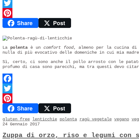
Facebook
Twitter
Share
Post
Pinterest
La
polenta
è un
comfort food
, almeno per la cucina di
nulla di più evocativo delle domeniche in cui mia madr
Sì, certo, ci sono anche il pollo arrosto con le patat
profumo di casa sono parecchi, ma tra questi devo cita
Facebook
Twitter
Share
Post
Pinterest
gluten free
lenticchie
polenta
ragù vegetale
vegano
veg
24 Gennaio 2017
Zuppa di orzo, riso e legumi con 