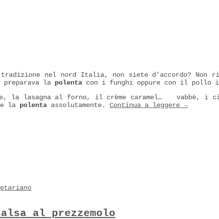
 tradizione nel nord Italia, non siete d’accordo? Non r
e preparava la
polenta
con i funghi oppure con il pollo i
e, la lasagna al forno, il crème caramel…
vabbè, i ci
re la
polenta
assolutamente.
Continua a leggere
→
etariano
salsa al prezzemolo