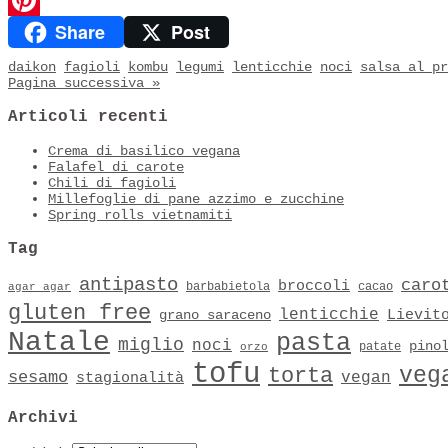
Twitter
Share
Post
Pinterest
daikon
fagioli
kombu
legumi
lenticchie
noci
salsa al pr
Pagina successiva »
Articoli recenti
Crema di basilico vegana
Falafel di carote
Chili di fagioli
Millefoglie di pane azzimo e zucchine
Spring rolls vietnamiti
Tag
antipasto
caro
broccoli
barbabietola
cacao
agar agar
gluten free
lenticchie
Lievit
grano saraceno
Natale
pasta
miglio
noci
pino
patate
orzo
tofu
veg
torta
sesamo
vegan
stagionalità
Archivi