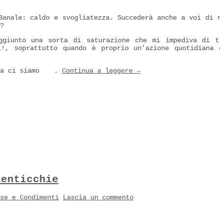
Banale: caldo e svogliatezza. Succederà anche a voi di 
?
ggiunto una sorta di saturazione che mi impediva di t
!, soprattutto quando è proprio un’azione quotidiana 
ma ci siamo
.
Continua a leggere
→
lenticchie
se e Condimenti
Lascia un commento