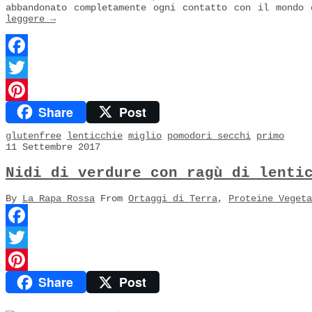
abbandonato completamente ogni contatto con il mondo
leggere
→
Facebook
Twitter
Share
Post
Pinterest
glutenfree
lenticchie
miglio
pomodori secchi
primo
11 Settembre 2017
Nidi di verdure con ragù di lenti
By
La Rapa Rossa
From
Ortaggi di Terra
,
Proteine Vegeta
Facebook
Twitter
Share
Post
Pinterest