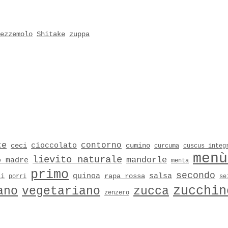
ezzemolo
Shitake
zuppa
te
contorno
cioccolato
ceci
cumino
curcuma
cuscus integ
menù
lievito naturale
mandorle
o madre
menta
primo
secondo
quinoa
salsa
li
rapa rossa
porri
se
zucchin
ano
vegetariano
zucca
zenzero