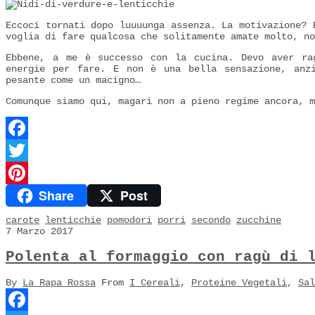
Eccoci tornati dopo luuuunga assenza. La motivazione? 
voglia di fare qualcosa che solitamente amate molto, no
Ebbene, a me è successo con la cucina. Devo aver ra
energie per fare. E non è una bella sensazione, anzi
pesante come un macigno…
Comunque siamo qui, magari non a pieno regime ancora, 
Facebook
Twitter
Share
Post
Pinterest
carote
lenticchie
pomodori
porri
secondo
zucchine
7 Marzo 2017
Polenta al formaggio con ragù di 
By
La Rapa Rossa
From
I Cereali
,
Proteine Vegetali
,
Sal