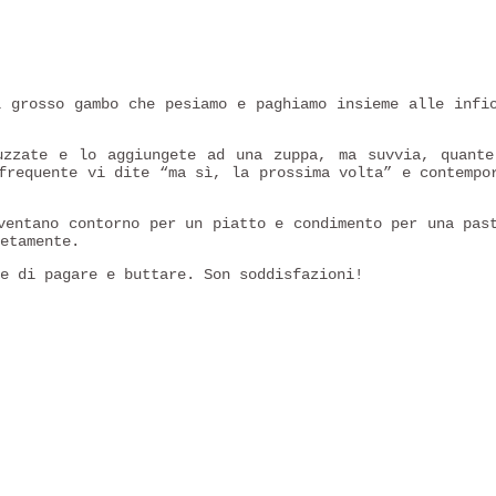
 grosso gambo che pesiamo e paghiamo insieme alle infio
zzate e lo aggiungete ad una zuppa, ma suvvia, quante
requente vi dite “ma sì, la prossima volta” e contempo
ventano contorno per un piatto e condimento per una pas
etamente.
te di pagare e buttare. Son soddisfazioni!