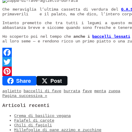
Che meraviglia l’ultima cassetta di verdura del
G.A.
primaverili
e il palato, ma che dico, l’intero cor
Intanto premetto che tra tutti i legumi a questo 
abbastanza breve e siccome quando sono fresche e tener
Ho scoperto poi nel tempo che
anche i
baccelli lessati
al loro seme — e rendono ricco un primo piatto o una z
Facebook
Twitter
Share
Post
Pinterest
aglietto
baccelli di fave
burrata
fave
menta
zuppa
Pagina successiva »
Articoli recenti
Crema di basilico vegana
Falafel di carote
Chili di fagioli
Millefoglie di pane azzimo e zucchine