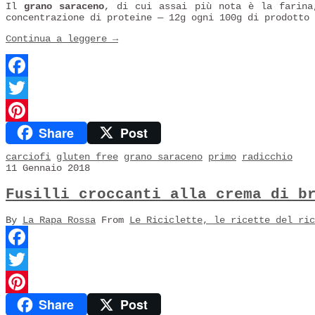
Il
grano saraceno
, di cui assai più nota è la farina
concentrazione di proteine — 12g ogni 100g di prodotto
Continua a leggere
→
Facebook
Twitter
Share
Post
Pinterest
carciofi
gluten free
grano saraceno
primo
radicchio
11 Gennaio 2018
Fusilli croccanti alla crema di b
By
La Rapa Rossa
From
Le Riciclette, le ricette del ric
Facebook
Twitter
Share
Post
Pinterest