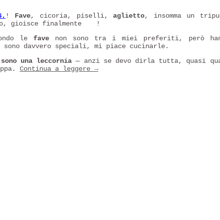
S.
!
Fave
, cicoria, piselli,
aglietto
, insomma un tripu
po, gioisce finalmente
!
mondo le
fave
non sono tra i miei preferiti, però han
e sono davvero speciali, mi piace cucinarle.
sono una leccornia
— anzi se devo dirla tutta, quasi qu
uppa.
Continua a leggere
→