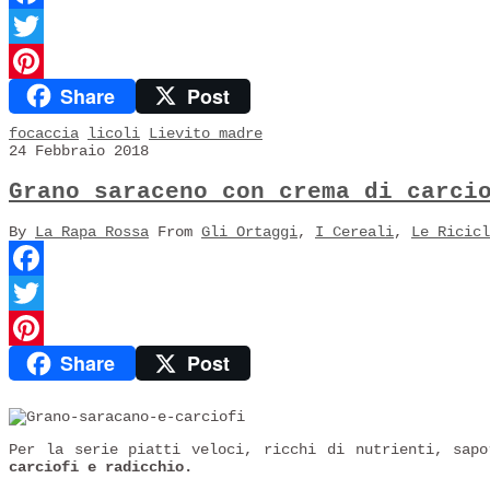
Facebook
Twitter
Share
Post
Pinterest
focaccia
licoli
Lievito madre
24 Febbraio 2018
Grano saraceno con crema di carci
By
La Rapa Rossa
From
Gli Ortaggi
,
I Cereali
,
Le Ricicl
Facebook
Twitter
Share
Post
Pinterest
Per la serie piatti veloci, ricchi di nutrienti, sap
carciofi e radicchio.