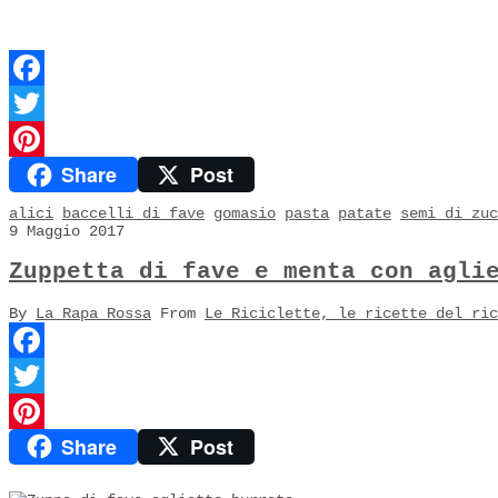
Facebook
Twitter
Share
Post
Pinterest
alici
baccelli di fave
gomasio
pasta
patate
semi di zuc
9 Maggio 2017
Zuppetta di fave e menta con agli
By
La Rapa Rossa
From
Le Riciclette, le ricette del ric
Facebook
Twitter
Share
Post
Pinterest