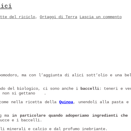
lici
tte del riciclo
,
Ortaggi di Terra
Lascia un commento
omodoro, ma con l’aggiunta di alici sott’olio e una be
ndo del biologico, ci sono anche i
baccelli
: teneri e ve
e non si gettano
.
come nella ricetta della
Quinoa
, unendoli alla pasta e
og ma
in particolare quando adoperiamo ingredienti che 
ucce e i baccelli.
li minerali e calcio e dal profumo inebriante.