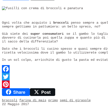
Ogni volta che acquisto i
broccoli
penso sempre a quel
sempre gettiamo in pattumiera: un bello spreco, no?
Già siete dei
super consumatori
se il gambo lo tagliu
davvero
di cucinarla poi quella zuppa e quanto più di f
il sacco della differenziata?
Dato che i broccoli li cucino spesso e quasi sempre di
ricetta velocissima dove il gambo lo utilizzerete compl
In un sol colpo, arricchite di gusto la pasta ed evita
Facebook
Twitter
Share
Post
Pinterest
broccoli
farina di mais
primo
semi di girasole
22 Maggio 2017