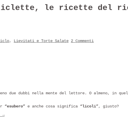
ciclette, le ricette del ri
iclo
,
Lievitati e Torte Salate
2 Commenti
meno due dubbi nella mente del lettore. O almeno, in que
er
“esubero”
e anche cosa significa
“licoli”
, giusto?
e
→