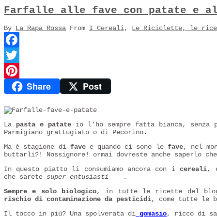
Farfalle alle fave con patate e a
By
La Rapa Rossa
From
I Cereali
,
Le Riciclette, le rice
Facebook
Twitter
Share
Post
Pinterest
La
pasta e patate
io l’ho sempre fatta bianca, senza p
Parmigiano grattugiato o di Pecorino.
Ma è stagione di
fave
e quando ci sono le
fave
, nel mo
buttarli?! Nossignore! ormai dovreste anche saperlo ch
In questo piatto li consumiamo ancora con i
cereali
, 
che sarete
super entusiasti
.
Sempre e solo biologico
, in tutte le ricette del bl
rischio di contaminazione da pesticidi
, come tutte le b
Il tocco in più? Una spolverata di
gomasio
, ricco di sa