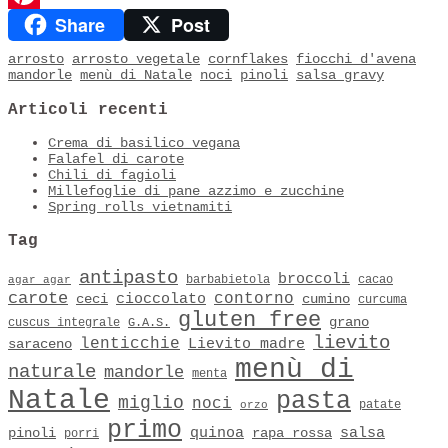
Share
Post
Pinterest
arrosto
arrosto vegetale
cornflakes
fiocchi d'avena
mandorle
menù di Natale
noci
pinoli
salsa gravy
Articoli recenti
Crema di basilico vegana
Falafel di carote
Chili di fagioli
Millefoglie di pane azzimo e zucchine
Spring rolls vietnamiti
Tag
antipasto
broccoli
barbabietola
cacao
agar agar
carote
contorno
cioccolato
ceci
cumino
curcuma
gluten free
grano
cuscus integrale
G.A.S.
lievito
lenticchie
Lievito madre
saraceno
menù di
naturale
mandorle
menta
Natale
pasta
miglio
noci
patate
orzo
primo
quinoa
salsa
pinoli
rapa rossa
porri