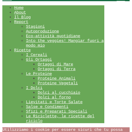
Home
About
Il Blog
Report
Stagioni
Autoproduzione
Eco-attività quotidiane
Into the veggies! Mangiar fuori a
modo mio
Ricette
I Cereali
Gli Ortaggi
Ortaggi di Mare
Ortaggi di Terra
Le Proteine
Proteine Animali
Proteine Vegetali
I Dolci
Dolci al cucchiaio
Dolci al forno
Lievitati e Torte Salate
Salse e Condimenti
Sfizi e Preparati Speciali
Le Riciclette, le ricette del
riciclo
Utilizziamo i cookie per essere sicuri che tu possa