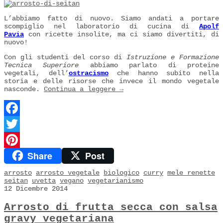
L’abbiamo fatto di nuovo. Siamo andati a portare
scompiglio nel laboratorio di cucina di
Apolf
Pavia
con ricette insolite, ma ci siamo divertiti, di
nuovo!
Con gli studenti del corso di
Istruzione e Formazione
Tecnica Superiore
abbiamo parlato di proteine
vegetali, dell’
ostracismo
che hanno subito nella
storia e delle risorse che invece il mondo vegetale
nasconde.
Continua a leggere
→
Facebook
Twitter
Share
Post
Pinterest
arrosto
arrosto vegetale
biologico
curry
mele renette
seitan
uvetta
vegano
vegetarianismo
12 Dicembre 2014
Arrosto di frutta secca con salsa
gravy vegetariana