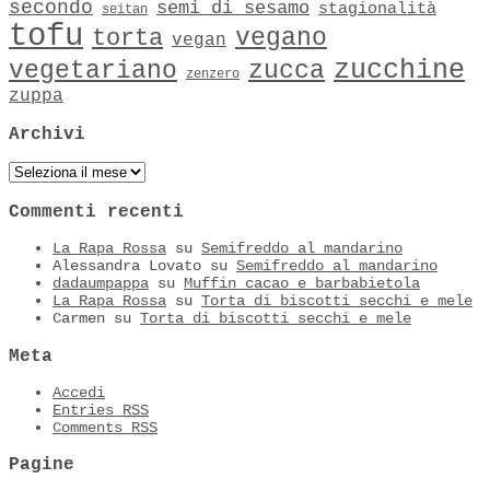
secondo
semi di sesamo
stagionalità
seitan
tofu
vegano
torta
vegan
zucchine
vegetariano
zucca
zenzero
zuppa
Archivi
Archivi
Commenti recenti
La Rapa Rossa
su
Semifreddo al mandarino
Alessandra Lovato
su
Semifreddo al mandarino
dadaumpappa
su
Muffin cacao e barbabietola
La Rapa Rossa
su
Torta di biscotti secchi e mele
Carmen
su
Torta di biscotti secchi e mele
Meta
Accedi
Entries
RSS
Comments
RSS
Pagine