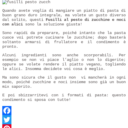
Quando avete voglia di mangiare un piatto di pasta di
buon grano duro integrale, ma volete un gusto diverso
dal solito, questi
Fusilli al pesto di zucchine e noci
con alici
sono la soluzione giusta!
Sono rapidi da preparare, poiché intanto che la pasta
cuoce voi potrete cucinare le zucchine; dopo basterà
soltanto armarsi di frullatore e il condimento è
pronto.
Alcuni ingredienti sono anche scorporabili. Per
esempio se non vi piace l’aglio o non lo digerite;
oppure se volete rendere il piatto vegano, togliendo
le alici. Insomma decidete voi cosa è meglio.
Ma sono sicura che il gusto non vi mancherà in ogni
modo, poiché zucchine e noci insieme sono già un buon
mix saporito.
E poi sbizzarritevi con i formati di pasta: questo
condimento si sposa con tutte!
Facebook