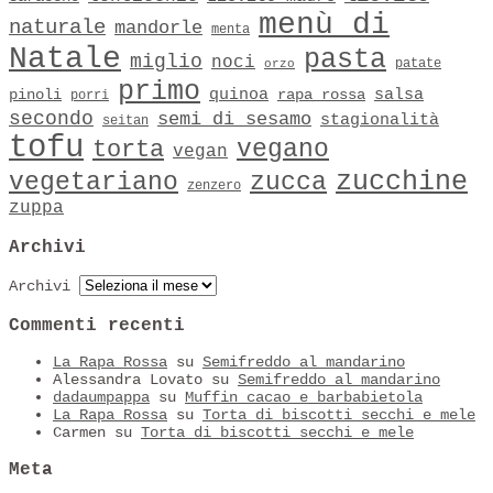
menù di
naturale
mandorle
menta
Natale
pasta
miglio
noci
patate
orzo
primo
quinoa
salsa
pinoli
rapa rossa
porri
secondo
semi di sesamo
stagionalità
seitan
tofu
vegano
torta
vegan
zucchine
vegetariano
zucca
zenzero
zuppa
Archivi
Archivi
Commenti recenti
La Rapa Rossa
su
Semifreddo al mandarino
Alessandra Lovato
su
Semifreddo al mandarino
dadaumpappa
su
Muffin cacao e barbabietola
La Rapa Rossa
su
Torta di biscotti secchi e mele
Carmen
su
Torta di biscotti secchi e mele
Meta