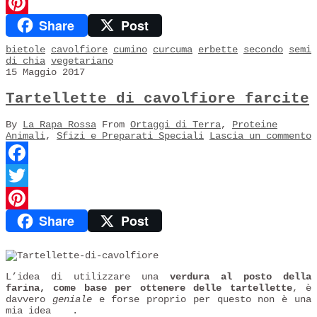
Twitter
Share
Post
Pinterest
bietole
cavolfiore
cumino
curcuma
erbette
secondo
semi
di chia
vegetariano
15 Maggio 2017
Tartellette di cavolfiore farcite
By
La Rapa Rossa
From
Ortaggi di Terra
,
Proteine
Animali
,
Sfizi e Preparati Speciali
Lascia un commento
Facebook
Twitter
Share
Post
Pinterest
L’idea di utilizzare una
verdura al posto della
farina, come base per ottenere delle tartellette
, è
davvero
geniale
e forse proprio per questo non è una
mia idea
.