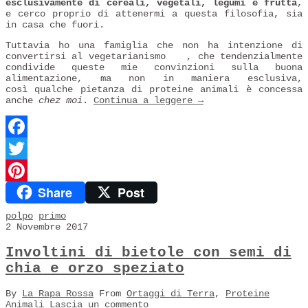
esclusivamente di cereali, vegetali, legumi e frutta
,
e cerco proprio di attenermi a questa filosofia, sia
in casa che fuori.
Tuttavia ho una famiglia che non ha intenzione di
convertirsi al vegetarianismo
, che tendenzialmente
condivide queste mie convinzioni sulla buona
alimentazione, ma non in maniera esclusiva,
così qualche pietanza di proteine animali è concessa
anche
chez moi
.
Continua a leggere
→
Facebook
Twitter
Share
Post
Pinterest
polpo
primo
2 Novembre 2017
Involtini di bietole con semi di
chia e orzo speziato
By
La Rapa Rossa
From
Ortaggi di Terra
,
Proteine
Animali
Lascia un commento