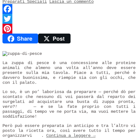
Preparati Speciali
Lascia un commento
Facebook
Twitter
Share
Post
Pinterest
La zuppa di pesce è una concessione alle proteine
animali che almeno una volta all’anno deve essere
presente sulla mia tavola. Piace a tutti, perché è
davvero buonissima, e riempie sia con gli occhi, che
con il palato.
Lo so, è un po’ laboriosa da preparare — perché dò per
scontato che nessuno di voi passerà dal reparto dei
surgelati ad acquistare una busta di zuppa pronta,
vero?!
— e se la fate proprio con tutti i
passaggi, di tempo ve ne porta via, ma vuoi mettere la
soddisfazione!
Però può essere preparata in anticipo e tra l’altro vi
posto la ricetta ora, così avere tutto il tempo per
organizzarvi
.
Continua a leggere
→