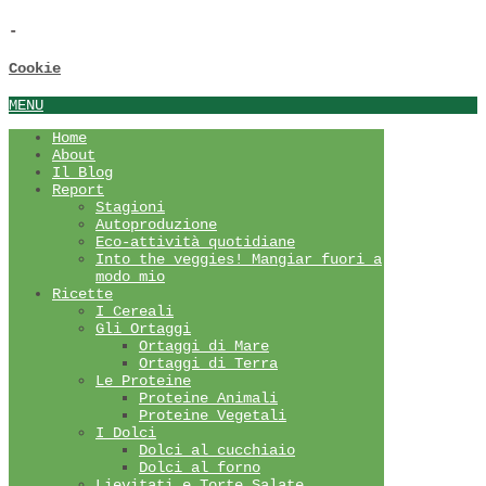
-
Cookie
MENU
Home
About
Il Blog
Report
Stagioni
Autoproduzione
Eco-attività quotidiane
Into the veggies! Mangiar fuori a
modo mio
Ricette
I Cereali
Gli Ortaggi
Ortaggi di Mare
Ortaggi di Terra
Le Proteine
Proteine Animali
Proteine Vegetali
I Dolci
Dolci al cucchiaio
Dolci al forno
Lievitati e Torte Salate