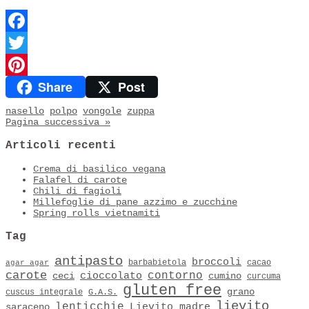
Facebook
Twitter
Share
Post
Pinterest
nasello
polpo
vongole
zuppa
Pagina successiva »
Articoli recenti
Crema di basilico vegana
Falafel di carote
Chili di fagioli
Millefoglie di pane azzimo e zucchine
Spring rolls vietnamiti
Tag
antipasto
broccoli
barbabietola
cacao
agar agar
carote
contorno
cioccolato
ceci
cumino
curcuma
gluten free
grano
cuscus integrale
G.A.S.
lievito
lenticchie
Lievito madre
saraceno