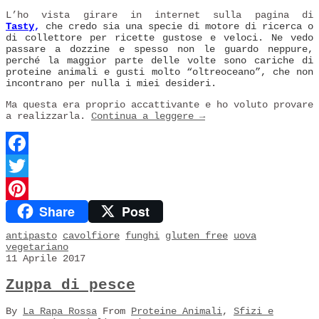
L’ho vista girare in internet sulla pagina di
Tasty
,
che credo sia una specie di motore di ricerca o
di collettore per ricette gustose e veloci. Ne vedo
passare a dozzine e spesso non le guardo neppure,
perché la maggior parte delle volte sono cariche di
proteine animali e gusti molto “oltreoceano”, che non
incontrano per nulla i miei desideri.
Ma questa era proprio accattivante e ho voluto provare
a realizzarla.
Continua a leggere
→
Facebook
Twitter
Share
Post
Pinterest
antipasto
cavolfiore
funghi
gluten free
uova
vegetariano
11 Aprile 2017
Zuppa di pesce
By
La Rapa Rossa
From
Proteine Animali
,
Sfizi e