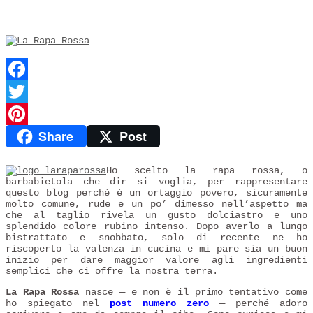
Facebook
Twitter
Share
Post
Pinterest
Ho scelto la rapa rossa, o
barbabietola che dir si voglia, per rappresentare
questo blog perché è un ortaggio povero, sicuramente
molto comune, rude e un po’ dimesso nell’aspetto ma
che al taglio rivela un gusto dolciastro e uno
splendido colore rubino intenso. Dopo averlo a lungo
bistrattato e snobbato, solo di recente ne ho
riscoperto la valenza in cucina e mi pare sia un buon
inizio per dare maggior valore agli ingredienti
semplici che ci offre la nostra terra.
La Rapa Rossa
nasce — e non è il primo tentativo come
ho spiegato nel
post numero zero
— perché adoro