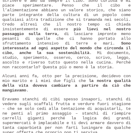
scrivere e amo da sempre il cibo. Sono curiosa e mi
piace sperimentare. Penso che il cibo e
l’alimentazione abbiano un valore storico, che siano
parte integrante della cultura di un popolo come
qualsiasi altra tradizione che si tramanda nei secoli.
Credo altresì che il nostro tempo ci chieda
insistentemente di essere
più lievi nel nostro
passaggio sulla terra,
di lasciare impronte meno
pesanti di quelle che ci hanno portato allo
sfruttamento intensivo di terre e mari.
Sono
interessata ad ogni aspetto del mondo che circonda il
cibo, anche la sua sostenibilità
. Mi documento,
studio, sperimento, osservo, cerco, scrivo, leggo,
ascolto e riverso tutto questo nella cucina. Perché
non raccontarlo? Questa più o meno è la storia.
Alcuni anni fa, otto per la precisione, decidevo con
mio marito e i miei due figli che
la nostra qualità
della vita doveva cambiare a partire da ciò che
mangiavamo
.
Eravamo stanchi di cibi spesso insapori, stanchi di
vedere sugli scaffali frutta e verdure fuori stagione
– che se solo cedi alla tentazione di acquistarli, te
ne penti al primo assaggio – stanchi di riempire
carrelli giganti perché la logica dei grandi
supermercati è implacabile e ti devi armare davvero di
tanta caparbietà per non farti lusingare da qualche
super offerta che proprio non ti serviva.