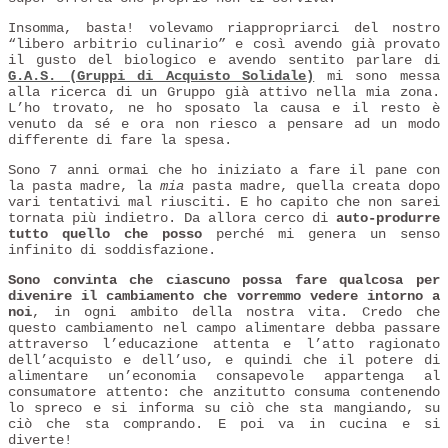
Insomma, basta! volevamo riappropriarci del nostro
“libero arbitrio culinario” e così avendo già provato
il gusto del biologico e avendo sentito parlare di
G.A.S. (Gruppi di Acquisto Solidale)
mi sono messa
alla ricerca di un Gruppo già attivo nella mia zona.
L’ho trovato, ne ho sposato la causa e il resto è
venuto da sé e ora non riesco a pensare ad un modo
differente di fare la spesa.
Sono 7 anni ormai che ho iniziato a fare il pane con
la pasta madre, la
mia
pasta madre, quella creata dopo
vari tentativi mal riusciti. E ho capito che non sarei
tornata più indietro. Da allora cerco di
auto-produrre
tutto quello che posso
perché mi genera un senso
infinito di soddisfazione.
Sono convinta che ciascuno possa fare qualcosa per
divenire il cambiamento che vorremmo vedere intorno a
noi
, in ogni ambito della nostra vita. Credo che
questo cambiamento nel campo alimentare debba passare
attraverso l’educazione attenta e l’atto ragionato
dell’acquisto e dell’uso, e quindi che il potere di
alimentare un’economia consapevole appartenga al
consumatore attento: che anzitutto consuma contenendo
lo spreco e si informa su ciò che sta mangiando, su
ciò che sta comprando. E poi va in cucina e si
diverte!