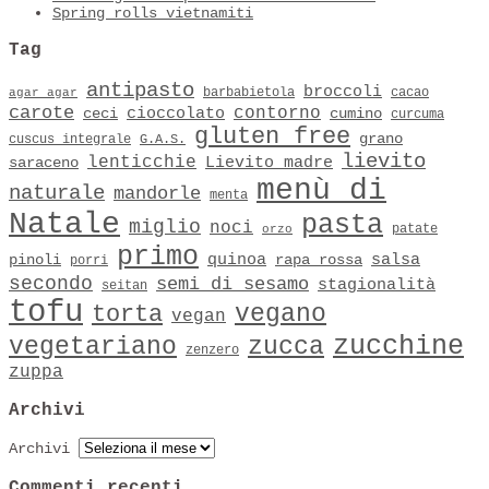
Spring rolls vietnamiti
Tag
antipasto
broccoli
barbabietola
cacao
agar agar
carote
contorno
cioccolato
ceci
cumino
curcuma
gluten free
grano
cuscus integrale
G.A.S.
lievito
lenticchie
Lievito madre
saraceno
menù di
naturale
mandorle
menta
Natale
pasta
miglio
noci
patate
orzo
primo
quinoa
salsa
pinoli
rapa rossa
porri
secondo
semi di sesamo
stagionalità
seitan
tofu
vegano
torta
vegan
zucchine
vegetariano
zucca
zenzero
zuppa
Archivi
Archivi
Commenti recenti