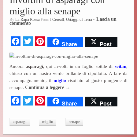
miglio alla senape
Lascia un
By
La Rapa Rossa
From
I Cereali
,
Ortaggi di Terra
commento
Fa
T
Pi
Share
Post
ce
wi
nt
bo
tte
er
Ancora
asparagi
, qui avvolti in un foglio sottile di
seitan
,
ok
r
es
chiuso con un nastro verde brillante di cipollotto. A fare da
t
accompagnamento, il
miglio
risottato al gusto pungente di
senape.
Continua a leggere
→
Fa
T
Pi
Share
Post
ce
wi
nt
bo
tte
er
asparagi
miglio
senape
ok
r
es