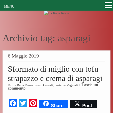
MENU
Archivio tag:
asparagi
6 Maggio 2019
Sformato di miglio con tofu
strapazzo e crema di asparagi
Lascia un
By
La Rapa Rossa
From
I Cereali
,
Proteine Vegetali
commento
Fa
T
Pi
Share
Post
ce
wi
nt