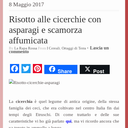
8 Maggio 2017
Risotto alle cicerchie con
asparagi e scamorza
affumicata
Lascia un
By
La Rapa Rossa
From
I Cereali
,
Ortaggi di Terra
commento
Fa
T
Pi
Share
Post
ce
wi
nt
bo
tte
er
ok
r
es
La
cicerchia
è quel legume di antica origine, della stessa
t
famiglia dei ceci, che era coltivato nel centro Italia fin dai
tempi degli Etruschi. Di come trattarlo e delle sue
caratteristiche vi ho già parlato
qui
, ma vi ricordo ancora che
va tenuto in ammollo a lungo.