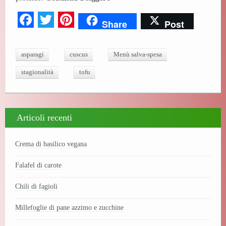
Fa
T
Pi
Share
Post
ce
wi
nt
bo
tte
er
asparagi
cuscus
Menù salva-spesa
ok
r
es
stagionalità
tofu
t
Articoli recenti
Crema di basilico vegana
Falafel di carote
Chili di fagioli
Millefoglie di pane azzimo e zucchine