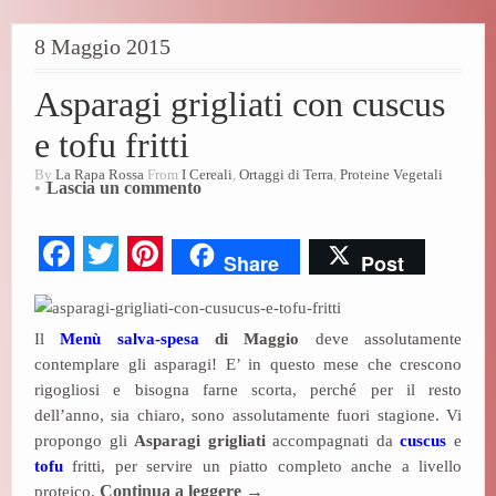
t
8 Maggio 2015
Asparagi grigliati con cuscus
e tofu fritti
By
La Rapa Rossa
From
I Cereali
,
Ortaggi di Terra
,
Proteine Vegetali
Lascia un commento
Fa
T
Pi
Share
Post
ce
wi
nt
bo
tte
er
Il
Menù salva-spesa
di Maggio
deve assolutamente
ok
r
es
contemplare gli asparagi! E’ in questo mese che crescono
t
rigogliosi e bisogna farne scorta, perché per il resto
dell’anno, sia chiaro, sono assolutamente fuori stagione. Vi
propongo gli
Asparagi grigliati
accompagnati da
cuscus
e
tofu
fritti, per servire un piatto completo anche a livello
proteico.
Continua a leggere
→