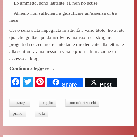
Lo ammetto, sono latitante; sì, non ho scuse.
bo
tte
er
Almeno non sufficienti a giustificare un’assenza di tre
ok
r
es
mesi.
t
Certo sono stata impegnata in attività a vario titolo; ho avuto
qualche grattacapo da risolvere, mansioni da sbrigare,
progetti da coccolare, e tante tante ore dedicate alla lettura e
alla scrittura… ma nessuna vera e propria limitazione di
accesso al blog.
Continua a leggere
→
Fa
T
Pi
Share
Post
ce
wi
nt
bo
tte
er
asparagi
miglio
pomodori secchi
ok
r
es
primo
tofu
t