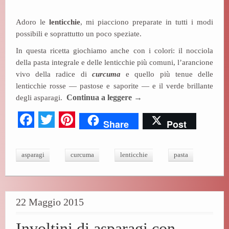
ok
r
es
Adoro le
lenticchie
, mi piacciono preparate in tutti i modi
t
possibili e soprattutto un poco speziate.
In questa ricetta giochiamo anche con i colori: il nocciola
della pasta integrale e delle lenticchie più comuni, l’arancione
vivo della radice di
curcuma
e quello più tenue delle
lenticchie rosse — pastose e saporite — e il verde brillante
degli asparagi.
Continua a leggere
→
Fa
T
Pi
Share
Post
ce
wi
nt
bo
tte
er
asparagi
curcuma
lenticchie
pasta
ok
r
es
t
22 Maggio 2015
Involtini di asparagi con