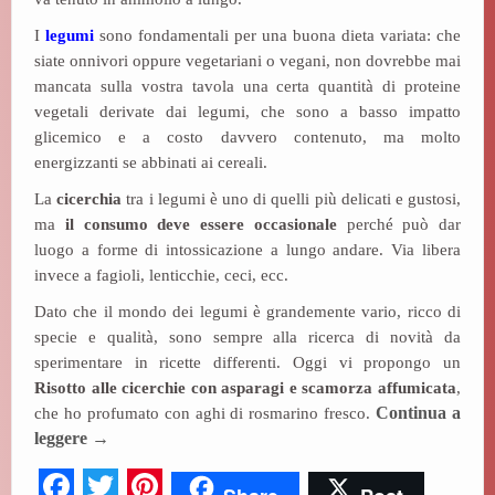
I
legumi
sono fondamentali per una buona dieta variata: che
siate onnivori oppure vegetariani o vegani, non dovrebbe mai
mancata sulla vostra tavola una certa quantità di proteine
vegetali derivate dai legumi, che sono a basso impatto
glicemico e a costo davvero contenuto, ma molto
energizzanti se abbinati ai cereali.
La
cicerchia
tra i legumi è uno di quelli più delicati e gustosi,
ma
il consumo deve essere occasionale
perché può dar
luogo a forme di intossicazione a lungo andare. Via libera
invece a fagioli, lenticchie, ceci, ecc.
Dato che il mondo dei legumi è grandemente vario, ricco di
specie e qualità, sono sempre alla ricerca di novità da
sperimentare in ricette differenti. Oggi vi propongo un
Risotto alle cicerchie con asparagi e scamorza affumicata
,
che ho profumato con aghi di rosmarino fresco.
Continua a
leggere
→
Fa
T
Pi