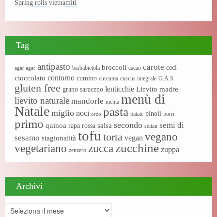
Spring rolls vietnamiti
Tag
antipasto
carote
broccoli
ceci
barbabietola
cacao
agar agar
contorno
cioccolato
cumino
curcuma
cuscus integrale
G.A.S.
gluten free
lenticchie
Lievito madre
grano saraceno
menù di
lievito naturale
mandorle
menta
Natale
pasta
miglio
noci
pinoli
patate
porri
orzo
primo
secondo
semi di
quinoa
salsa
rapa rossa
seitan
tofu
vegano
torta
sesamo
vegan
stagionalità
zucchine
vegetariano
zucca
zuppa
zenzero
Archivi
Archivi