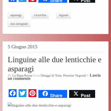
Share
Post
ce
wi
nt
bo
tte
er
asparagi
cicerchia
legumi
ok
r
es
riso integrale
t
5 Giugno 2015
Linguine alle due lenticchie e
asparagi
Lascia
By
La Rapa Rossa
From
Ortaggi di Terra
,
Proteine Vegetali
un commento
Fa
T
Pi
Share
Post
ce
wi
nt
bo
tte
er