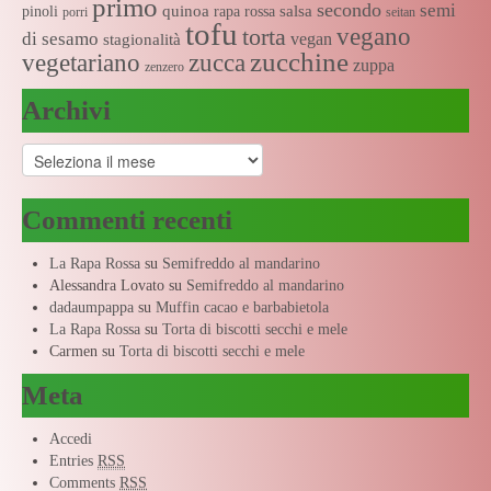
primo
secondo
semi
quinoa
salsa
pinoli
rapa rossa
porri
seitan
tofu
vegano
torta
di sesamo
vegan
stagionalità
zucchine
vegetariano
zucca
zuppa
zenzero
Archivi
Archivi
Commenti recenti
La Rapa Rossa
su
Semifreddo al mandarino
Alessandra Lovato
su
Semifreddo al mandarino
dadaumpappa
su
Muffin cacao e barbabietola
La Rapa Rossa
su
Torta di biscotti secchi e mele
Carmen
su
Torta di biscotti secchi e mele
Meta
Accedi
Entries
RSS
Comments
RSS