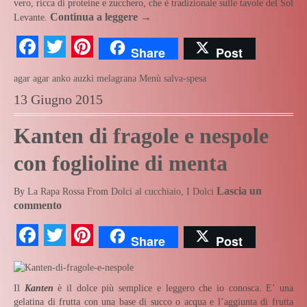
vero, ricca di proteine e zucchero, che è tradizionale sulle tavole del Sol
Continua a leggere
→
Levante.
Facebook
Twitter
Pinterest
Share
Post
agar agar
anko
auzki
melagrana
Menù salva-spesa
13 Giugno 2015
Kanten di fragole e nespole
con foglioline di menta
Lascia un
By
La Rapa Rossa
From
Dolci al cucchiaio
,
I Dolci
commento
Facebook
Twitter
Pinterest
Share
Post
Il
Kanten
è il dolce più semplice e leggero che io conosca. E’ una
gelatina di frutta con una base di succo o acqua e l’aggiunta di frutta