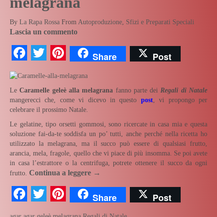
melagrana
By
La Rapa Rossa
From
Autoproduzione
,
Sfizi e Preparati Speciali
Lascia un commento
Facebook
Twitter
Pinterest
Share
Post
Le
Caramelle geleè alla melagrana
fanno parte dei
Regali di Natale
mangerecci che, come vi dicevo in questo
post
, vi propongo per
celebrare il prossimo Natale.
Le gelatine, tipo orsetti gommosi, sono ricercate in casa mia e questa
soluzione fai-da-te soddisfa un po’ tutti, anche perché nella ricetta ho
utilizzato la melagrana, ma il succo può essere di qualsiasi frutto,
arancia, mela, fragole, quello che vi piace di più insomma. Se poi avete
in casa l’estrattore o la centrifuga, potrete ottenere il succo da ogni
Continua a leggere
→
frutto.
Facebook
Twitter
Pinterest
Share
Post
agar agar
geleè
melagrana
Regali di Natale