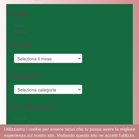
Pagine
About
Il Blog
Archivi
Categorie
Area Riservata
Accedi
Powered by DiGiFast
Utilizziamo i cookie per essere sicuri che tu possa avere la migliore
esperienza sul nostro sito. Visitando questo sito ne accetti l'utilizzo.
© La Rapa Rossa info@laraparossa.it