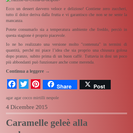
Ecco un dessert davvero veloce e delizioso! Contiene zero zuccheri,
tutto il dolce deriva dalla frutta e vi garantisco che non se ne sente la
mancanza.
Potete consumarlo sia a temperatura ambiente che freddo, perciò in
questa stagione è proprio piacevole.
Io ne ho realizzato una versione molto “contenuta” in termini di
quantità, perché mi piace l’idea che sia proprio una chiusura golosa
dopo pranzo, subito prima di un buon caffè. Tuttavia in dosi un poco
più abbondanti può funzionare anche come merenda.
Continua a leggere
→
Facebook
Twitter
Pinterest
Share
Post
agar agar
cocco
mirtilli
nespole
4 Dicembre 2015
Caramelle geleè alla