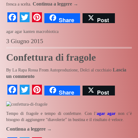
Continua a leggere
→
fresca a scelta.
Facebook
Twitter
Pinterest
Share
Post
agar agar
kanten
macrobiotica
3 Giugno 2015
Confettura di fragole
Lascia
By
La Rapa Rossa
From
Autoproduzione
,
Dolci al cucchiaio
un commento
Facebook
Twitter
Pinterest
Share
Post
Tempo di fragole e tempo di confetture. Con l’
agar agar
non c’è
bisogno di aggiungere “diavolerie” in bustina e il risultato è veloce.
Continua a leggere
→