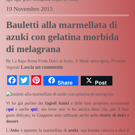
19 Novembre 2015
Bauletti alla marmellata di
azuki con gelatina morbida
di melagrana
By
La Rapa Rossa
From
Dolci al forno
,
Il Menù salva-spesa
,
Proteine
Lascia un commento
Vegetali
Facebook
Twitter
Pinterest
Share
Post
Vi ho già parlato dei
fagioli Azuki
e delle loro proprietà eccezionali
(
qui
e anche
qui
), ma forse non vi ho ancora detto che, per il loro
gusto delicato, in Giappone sono utilizzati anche nelle
ricette di dolci e
dessert
.
L’
Anko
è appunto la marmellata di
azuki
, una bomba calorica a dire il