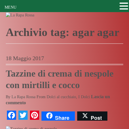
MENU
Archivio tag:
agar agar
18 Maggio 2017
Tazzine di crema di nespole
con mirtilli e cocco
Lascia un
By
La Rapa Rossa
From
Dolci al cucchiaio
,
I Dolci
commento
Facebook
Twitter
Pinterest
Share
Post