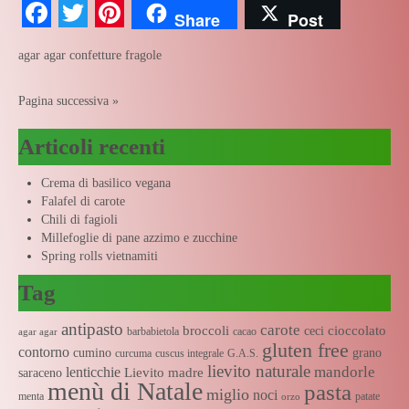
Facebook
Twitter
Pinterest
Share
Post
agar agar
confetture
fragole
Pagina successiva »
Articoli recenti
Crema di basilico vegana
Falafel di carote
Chili di fagioli
Millefoglie di pane azzimo e zucchine
Spring rolls vietnamiti
Tag
antipasto
carote
broccoli
cioccolato
ceci
barbabietola
cacao
agar agar
gluten free
contorno
cumino
grano
curcuma
cuscus integrale
G.A.S.
lievito naturale
mandorle
lenticchie
Lievito madre
saraceno
menù di Natale
pasta
miglio
noci
menta
patate
orzo