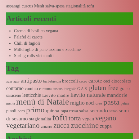
asparagi
cuscus
Menù salva-spesa
stagionalità
tofu
Articoli recenti
Crema di basilico vegana
Falafel di carote
Chili di fagioli
Millefoglie di pane azzimo e zucchine
Spring rolls vietnamiti
Tag
antipasto
carote
broccoli
cioccolato
ceci
barbabietola
cacao
agar agar
gluten free
contorno
cumino
grano
curcuma
cuscus integrale
G.A.S.
lievito naturale
mandorle
lenticchie
Lievito madre
saraceno
menù di Natale
pasta
miglio
noci
menta
patate
orzo
primo
secondo
semi
quinoa
salsa
pinoli
rapa rossa
porri
seitan
tofu
vegano
torta
di sesamo
vegan
stagionalità
zucchine
vegetariano
zucca
zuppa
zenzero
Archivi