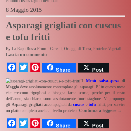
cumino
cuscus
fagioli neri
mais
8 Maggio 2015
Asparagi grigliati con cuscus
e tofu fritti
By
La Rapa Rossa
From
I Cereali
,
Ortaggi di Terra
,
Proteine Vegetali
Lascia un commento
Facebook
Twitter
Pinterest
Share
Post
Il
Menù salva-spesa
di
Maggio
deve assolutamente contemplare gli asparagi! E’ in questo mese
che crescono rigogliosi e bisogna farne scorta, perché per il resto
dell’anno, sia chiaro, sono assolutamente fuori stagione. Vi propongo
gli
Asparagi grigliati
accompagnati da
cuscus
e
tofu
fritti, per servire
Continua a leggere
→
un piatto completo anche a livello proteico.
Facebook
Twitter
Pinterest
Share
Post