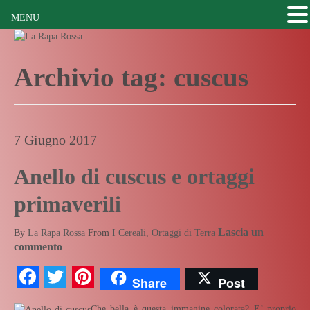
MENU
Archivio tag:
cuscus
7 Giugno 2017
Anello di cuscus e ortaggi
primaverili
Lascia un
By
La Rapa Rossa
From
I Cereali
,
Ortaggi di Terra
commento
Facebook
Twitter
Pinterest
Share
Post
Che bella è questa immagine colorata? E’ proprio