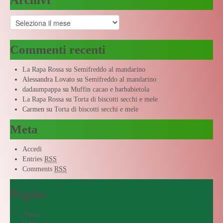
Archivi
Commenti recenti
La Rapa Rossa
su
Semifreddo al mandarino
Alessandra Lovato
su
Semifreddo al mandarino
dadaumpappa
su
Muffin cacao e barbabietola
La Rapa Rossa
su
Torta di biscotti secchi e mele
Carmen
su
Torta di biscotti secchi e mele
Meta
Accedi
Entries
RSS
Comments
RSS
Pagine
About