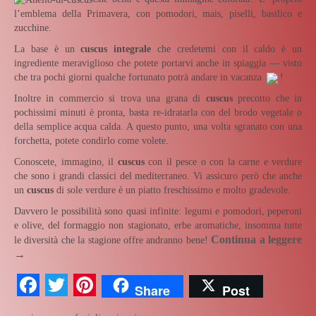
l’emblema della Primavera, con pomodori, mais, piselli, basilico e
zucchine.
La base è un
cuscus integrale
che credetemi con il caldo è un
ingrediente meraviglioso che potete portarvi anche in spiaggia — visto
che tra pochi giorni qualche fortunato potrà andare in vacanza
!
Inoltre in commercio si trova una grana di
cuscus
precotto che in
pochissimi minuti è pronta, basta re-idratarla con del brodo vegetale o
della semplice acqua calda. A questo punto, una volta sgranato con una
forchetta, potete condirlo come volete.
Conoscete, immagino, il
cuscus
con il pesce o con la carne e verdure
che sono i grandi classici del mediterraneo. Vi assicuro però che anche
un
cuscus
di sole verdure è un piatto freschissimo e molto gradevole.
Davvero le possibilità sono quasi infinite: legumi e pomodori, peperoni
e olive, del formaggio non stagionato, erbe aromatiche, insomma tutte
Continua a leggere
le diversità che la stagione offre andranno bene!
→
Facebook
Twitter
Pinterest
Share
Post