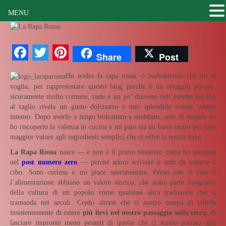
MENU
Facebook
Twitter
Pinterest
Share
Post
Ho scelto la rapa rossa, o barbabietola che dir si
voglia, per rappresentare questo blog perché è un ortaggio povero,
sicuramente molto comune, rude e un po’ dimesso nell’aspetto ma che
al taglio rivela un gusto dolciastro e uno splendido colore rubino
intenso. Dopo averlo a lungo bistrattato e snobbato, solo di recente ne
ho riscoperto la valenza in cucina e mi pare sia un buon inizio per dare
maggior valore agli ingredienti semplici che ci offre la nostra terra.
La Rapa Rossa
nasce — e non è il primo tentativo come ho spiegato
nel
post numero zero
— perché adoro scrivere e amo da sempre il
cibo. Sono curiosa e mi piace sperimentare. Penso che il cibo e
l’alimentazione abbiano un valore storico, che siano parte integrante
della cultura di un popolo come qualsiasi altra tradizione che si
tramanda nei secoli. Credo altresì che il nostro tempo ci chieda
insistentemente di essere
più lievi nel nostro passaggio sulla terra,
di
lasciare impronte meno pesanti di quelle che ci hanno portato allo