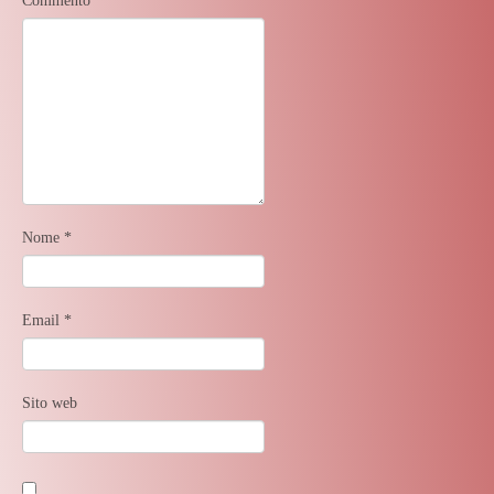
Commento
*
Nome
*
Email
*
Sito web