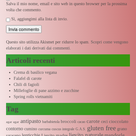
Salva il mio nome, email e sito web in questo browser per la prossima
volta che commento.
Sì, aggiungimi alla lista di invio.
Questo sito utilizza Akismet per ridurre lo spam.
Scopri come vengono
elaborati i dati derivati dai commenti
.
Articoli recenti
Crema di basilico vegana
Falafel di carote
Chili di fagioli
Millefoglie di pane azzimo e zucchine
Spring rolls vietnamiti
Tag
antipasto
carote
broccoli
cioccolato
ceci
barbabietola
cacao
agar agar
gluten free
contorno
cumino
grano
curcuma
cuscus integrale
G.A.S.
lievito naturale
mandorle
lenticchie
Lievito madre
saraceno