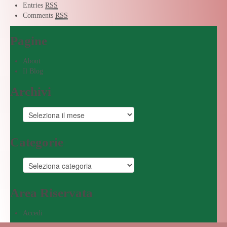
Entries
RSS
Comments
RSS
Pagine
About
Il Blog
Archivi
Categorie
Area Riservata
Accedi