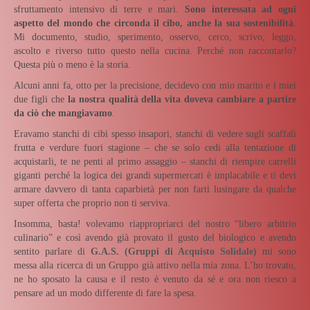
sfruttamento intensivo di terre e mari.
Sono interessata ad ogni
aspetto del mondo che circonda il cibo, anche la sua sostenibilità
.
Mi documento, studio, sperimento, osservo, cerco, scrivo, leggo,
ascolto e riverso tutto questo nella cucina. Perché non raccontarlo?
Questa più o meno è la storia.
Alcuni anni fa, otto per la precisione, decidevo con mio marito e i miei
due figli che
la nostra qualità della vita doveva cambiare a partire
da ciò che mangiavamo
.
Eravamo stanchi di cibi spesso insapori, stanchi di vedere sugli scaffali
frutta e verdure fuori stagione – che se solo cedi alla tentazione di
acquistarli, te ne penti al primo assaggio – stanchi di riempire carrelli
giganti perché la logica dei grandi supermercati è implacabile e ti devi
armare davvero di tanta caparbietà per non farti lusingare da qualche
super offerta che proprio non ti serviva.
Insomma, basta! volevamo riappropriarci del nostro “libero arbitrio
culinario” e così avendo già provato il gusto del biologico e avendo
sentito parlare di
G.A.S. (Gruppi di Acquisto Solidale)
mi sono
messa alla ricerca di un Gruppo già attivo nella mia zona. L’ho trovato,
ne ho sposato la causa e il resto è venuto da sé e ora non riesco a
pensare ad un modo differente di fare la spesa.