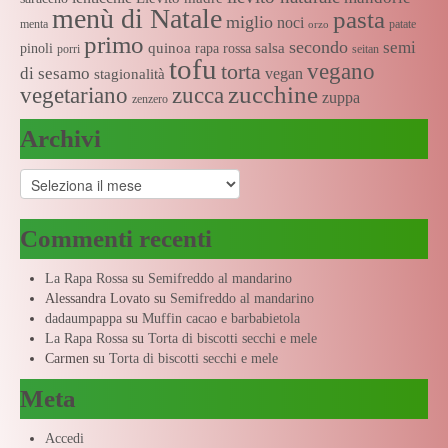
menù di Natale
pasta
miglio
noci
menta
patate
orzo
primo
secondo
semi
quinoa
salsa
pinoli
rapa rossa
porri
seitan
tofu
vegano
torta
di sesamo
vegan
stagionalità
zucchine
vegetariano
zucca
zuppa
zenzero
Archivi
Archivi
Commenti recenti
La Rapa Rossa
su
Semifreddo al mandarino
Alessandra Lovato
su
Semifreddo al mandarino
dadaumpappa
su
Muffin cacao e barbabietola
La Rapa Rossa
su
Torta di biscotti secchi e mele
Carmen
su
Torta di biscotti secchi e mele
Meta
Accedi