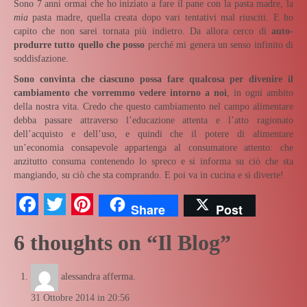
Sono 7 anni ormai che ho iniziato a fare il pane con la pasta madre, la
mia
pasta madre, quella creata dopo vari tentativi mal riusciti. E ho
capito che non sarei tornata più indietro. Da allora cerco di
auto-
produrre tutto quello che posso
perché mi genera un senso infinito di
soddisfazione.
Sono convinta che ciascuno possa fare qualcosa per divenire il
cambiamento che vorremmo vedere intorno a noi
, in ogni ambito
della nostra vita. Credo che questo cambiamento nel campo alimentare
debba passare attraverso l’educazione attenta e l’atto ragionato
dell’acquisto e dell’uso, e quindi che il potere di alimentare
un’economia consapevole appartenga al consumatore attento: che
anzitutto consuma contenendo lo spreco e si informa su ciò che sta
mangiando, su ciò che sta comprando. E poi va in cucina e si diverte!
Facebook
Twitter
Pinterest
Share
Post
6 thoughts on “
Il Blog
”
alessandra
afferma.
31 Ottobre 2014 in 20:56