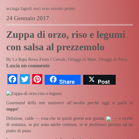
acciuga
fagioli
noci
orzo
orzotto
primo
24 Gennaio 2017
Zuppa di orzo, riso e legumi
con salsa al prezzemolo
By
La Rapa Rossa
From
I Cereali
,
Ortaggi di Mare
,
Ortaggi di Terra
Lascia un commento
Facebook
Twitter
Pinterest
Share
Post
Gourmand
della rete mettetevi all’ascolto perché oggi si parla di
zuppe
!
Deliziose, calde — cosa che in questi giorni non guasta
— e ricche
di sostanza, se poi sono anche cremose, io le preferisco persino ad un
piatto di pasta.