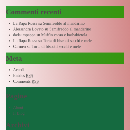
Commenti recenti
La Rapa Rossa
su
Semifreddo al mandarino
Alessandra Lovato
su
Semifreddo al mandarino
dadaumpappa
su
Muffin cacao e barbabietola
La Rapa Rossa
su
Torta di biscotti secchi e mele
Carmen
su
Torta di biscotti secchi e mele
Meta
Accedi
Entries
RSS
Comments
RSS
Pagine
About
Il Blog
Archivi