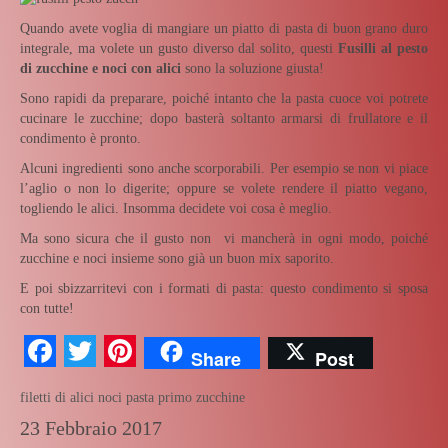
Quando avete voglia di mangiare un piatto di pasta di buon grano duro
integrale, ma volete un gusto diverso dal solito, questi
Fusilli al pesto
di zucchine e noci con alici
sono la soluzione giusta!
Sono rapidi da preparare, poiché intanto che la pasta cuoce voi potrete
cucinare le zucchine; dopo basterà soltanto armarsi di frullatore e il
condimento è pronto.
Alcuni ingredienti sono anche scorporabili. Per esempio se non vi piace
l’aglio o non lo digerite; oppure se volete rendere il piatto vegano,
togliendo le alici. Insomma decidete voi cosa è meglio.
Ma sono sicura che il gusto non vi mancherà in ogni modo, poiché
zucchine e noci insieme sono già un buon mix saporito.
E poi sbizzarritevi con i formati di pasta: questo condimento si sposa
con tutte!
Facebook
Twitter
Pinterest
Share
Post
filetti di alici
noci
pasta
primo
zucchine
23 Febbraio 2017