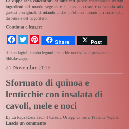
Le zuppe sono concentrati di nutrienti
perché contemplano svariati
ingredienti del mondo vegetale e si possono creare con fantasia mix
gustosi e originali, sfruttando anche all’ultimo minuto le risorse della
dispensa e del frigorifero.
Continua a leggere
→
Facebook
Twitter
Pinterest
Share
Post
daikon
fagioli
kombu
legumi
lenticchie
noci
salsa al prezzemolo
Shitake
zuppa
21 Novembre 2016
Sformato di quinoa e
lenticchie con insalata di
cavoli, mele e noci
By
La Rapa Rossa
From
I Cereali
,
Ortaggi di Terra
,
Proteine Vegetali
Lascia un commento