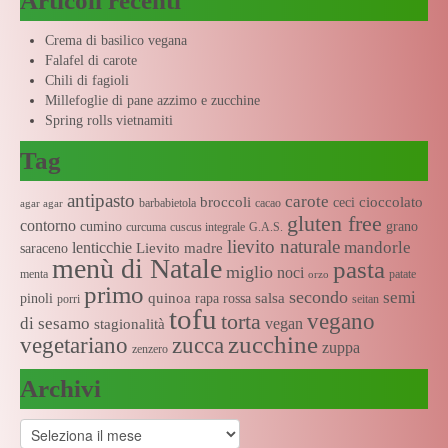
Articoli recenti
Crema di basilico vegana
Falafel di carote
Chili di fagioli
Millefoglie di pane azzimo e zucchine
Spring rolls vietnamiti
Tag
antipasto
carote
broccoli
cioccolato
ceci
barbabietola
cacao
agar agar
gluten free
contorno
cumino
grano
curcuma
cuscus integrale
G.A.S.
lievito naturale
mandorle
lenticchie
Lievito madre
saraceno
menù di Natale
pasta
miglio
noci
menta
patate
orzo
primo
secondo
semi
quinoa
salsa
pinoli
rapa rossa
porri
seitan
tofu
vegano
torta
di sesamo
vegan
stagionalità
zucchine
vegetariano
zucca
zuppa
zenzero
Archivi
Archivi