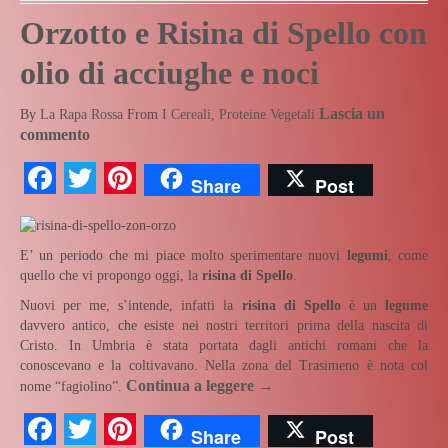
Orzotto e Risina di Spello con
olio di acciughe e noci
Lascia un
By
La Rapa Rossa
From
I Cereali
,
Proteine Vegetali
commento
Facebook
Twitter
Pinterest
Share
Post
E’ un periodo che mi piace molto sperimentare nuovi
legumi
, come
quello che vi propongo oggi, la
risina di Spello
.
Nuovi per me, s’intende, infatti la
risina di Spello
è un
legume
davvero antico, che esiste nei nostri territori prima della nascita di
Cristo. In Umbria è stata portata dagli antichi romani che la
conoscevano e la coltivavano. Nella zona del Trasimeno è nota col
Continua a leggere
→
nome “fagiolino”.
Facebook
Twitter
Pinterest
Share
Post