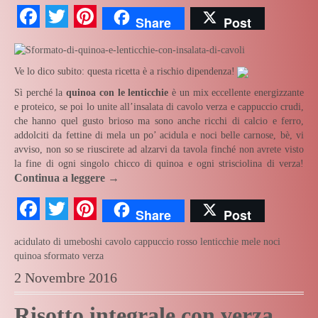
Facebook
Twitter
Pinterest
Share
Post
Ve lo dico subito: questa ricetta è a rischio dipendenza!
Sì perché la
quinoa con le lenticchie
è un mix eccellente energizzante
e proteico, se poi lo unite all’insalata di cavolo verza e cappuccio crudi,
che hanno quel gusto brioso ma sono anche ricchi di calcio e ferro,
addolciti da fettine di mela un po’ acidula e noci belle carnose, bè, vi
avviso, non so se riuscirete ad alzarvi da tavola finché non avrete visto
la fine di ogni singolo chicco di quinoa e ogni strisciolina di verza!
Continua a leggere
→
Facebook
Twitter
Pinterest
Share
Post
acidulato di umeboshi
cavolo cappuccio rosso
lenticchie
mele
noci
quinoa
sformato
verza
2 Novembre 2016
Risotto integrale con verza,