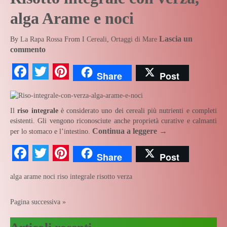
alga Arame e noci
Lascia un
By
La Rapa Rossa
From
I Cereali
,
Ortaggi di Mare
commento
Facebook
Twitter
Pinterest
Share
Post
Il
riso integrale
è considerato uno dei cereali più nutrienti e completi
esistenti. Gli vengono riconosciute anche proprietà curative e calmanti
Continua a leggere
→
per lo stomaco e l’intestino.
Facebook
Twitter
Pinterest
Share
Post
alga arame
noci
riso integrale
risotto
verza
Pagina successiva »