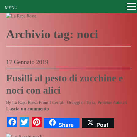
MENU
Archivio tag:
noci
17 Gennaio 2019
Fusilli al pesto di zucchine e
noci con alici
By
La Rapa Rossa
From
I Cereali
,
Ortaggi di Terra
,
Proteine Animali
Lascia un commento
Facebook
Twitter
Pinterest
Share
Post