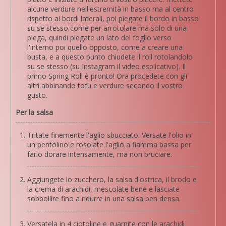
alcune verdure nell'estremità in basso ma al centro
rispetto ai bordi laterali, poi piegate il bordo in basso
su se stesso come per arrotolare ma solo di una
piega, quindi piegate un lato del foglio verso
l'interno poi quello opposto, come a creare una
busta, e a questo punto chiudete il roll rotolandolo
su se stesso (su Instagram il video esplicativo). Il
primo Spring Roll è pronto! Ora procedete con gli
altri abbinando tofu e verdure secondo il vostro
gusto.
Per la salsa
Tritate finemente l'aglio sbucciato. Versate l'olio in
un pentolino e rosolate l'aglio a fiamma bassa per
farlo dorare intensamente, ma non bruciare.
Aggiungete lo zucchero, la salsa d'ostrica, il brodo e
la crema di arachidi, mescolate bene e lasciate
sobbollire fino a ridurre in una salsa ben densa.
Versatela in 4 ciotoline e guarnite con le arachidi