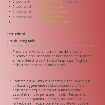
5
salsa di ostrica
cucchiai di
(negozi etnici)
1
crema di arachidi
cucchiaio di
1
zucchero di canna
cucchiaio di
1
arachidi tostate
cucchiaio di
peperoncino fresco
Istruzioni
Per gli Spring Rolls
Preparate le verdure - carota, zucchina, porro -
pulendole e sbucciandole se necessario, poi tagliate
a fiammiferi di circa 7-8 cm di lunghezza. Tagliate
della stessa misura i fagiolini lessati.
Scottate per 4-5 minuti il panetto di tofu in acqua in
bollitura leggermente salata, scolatelo e tuffate
nella stessa acqua i vermicelli a fuoco spento.
Lasciateli a mollo per alcuni minuti, il tempo che
diventino trasparenti e morbidi, poi scolateli e
raffreddateli in acqua corrente, scolate di nuovo e