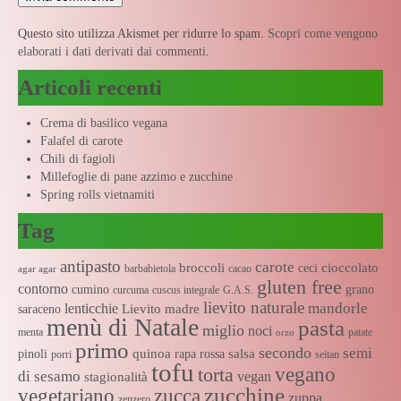
Questo sito utilizza Akismet per ridurre lo spam.
Scopri come vengono
elaborati i dati derivati dai commenti
.
Articoli recenti
Crema di basilico vegana
Falafel di carote
Chili di fagioli
Millefoglie di pane azzimo e zucchine
Spring rolls vietnamiti
Tag
antipasto
carote
broccoli
cioccolato
ceci
barbabietola
cacao
agar agar
gluten free
contorno
cumino
grano
curcuma
cuscus integrale
G.A.S.
lievito naturale
mandorle
lenticchie
Lievito madre
saraceno
menù di Natale
pasta
miglio
noci
menta
patate
orzo
primo
secondo
semi
quinoa
salsa
pinoli
rapa rossa
porri
seitan
tofu
vegano
torta
di sesamo
vegan
stagionalità
zucchine
vegetariano
zucca
zuppa
zenzero