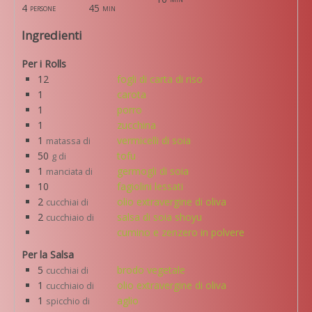
4
45
persone
min
Ingredienti
Per i Rolls
12
fogli di carta di riso
1
carota
1
porro
1
zucchina
1
vermicelli di soia
matassa di
50
tofu
g di
1
germogli di soia
manciata di
10
fagiolini lessati
2
olio extravergine di oliva
cucchiai di
2
salsa di soia shoyu
cucchiaio di
cumino e zenzero in polvere
Per la Salsa
5
brodo vegetale
cucchiai di
1
olio extravergine di oliva
cucchiaio di
1
aglio
spicchio di