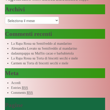
Archivi
Archivi
Commenti recenti
La Rapa Rossa
su
Semifreddo al mandarino
Alessandra Lovato
su
Semifreddo al mandarino
dadaumpappa
su
Muffin cacao e barbabietola
La Rapa Rossa
su
Torta di biscotti secchi e mele
Carmen
su
Torta di biscotti secchi e mele
Meta
Accedi
Entries
RSS
Comments
RSS
Pagine