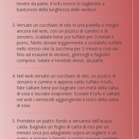
tenete da parte. Il tofu invece lo taglierete a
bastoncini della lunghezza delle verdure.
Versate un cucchiaio di olio in una padella o meglio
ancora nel wok, con un pizzico di cumino e di
zenzero, scaldate bene poi tuffate per 3 minuti il
porro, fatelo dorare leggermente e scolatelo; tuffate
nello stesso olio la zucchina per 3 minuti e così via
fino ad esaurire le verdure, germogli e fagiolini
compresi. Salate e tenetele divise, da parte.
Nel wok versate un cucchiaio di olio, un pizzico di
zenzero e cumino e appena caldo tuffate il tofu,
fate saltare bene poi bagnate con metà della salsa
di soia e lasciate evaporare. Scolate il tofu e saltate
nel wok i vermicelli aggiungendo il resto della salsa
di soia.
Prendete un piatto fondo e versatevi dell'acqua
calda. Bagnate un foglio di carta di riso per un
minuto circa poi adagiatelo sopra un tagliere o un
piatto e iniziate a farcirlo a vostro piacere: mettete