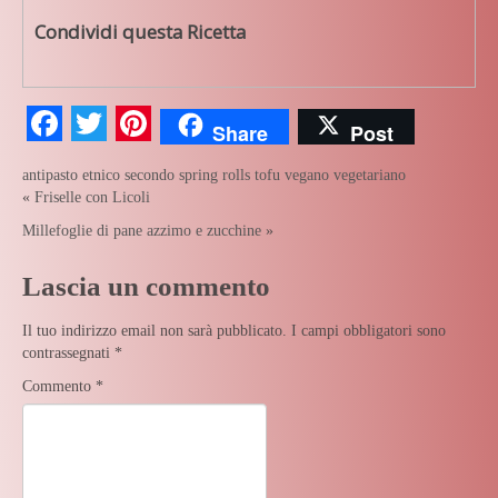
Condividi questa Ricetta
Facebook
Twitter
Pinterest
Share
Post
antipasto
etnico
secondo
spring rolls
tofu
vegano
vegetariano
«
Friselle con Licoli
Millefoglie di pane azzimo e zucchine
»
Lascia un commento
Il tuo indirizzo email non sarà pubblicato.
I campi obbligatori sono
contrassegnati
*
Commento
*