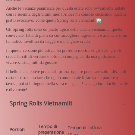
Anche le vacanze pianificate per questa estate sono ovviamente saltate
con la serenità degli ultimi mesi! Allora mi consolo cucinando qualche
piatto evocativo, come questi Spring rolls vietnamiti
Gli Spring rolls sono un piatto tipico della cucina vietnamita, quella
conviviale, fatta di piatti da cui raccogliere ingredienti e acconciarsi un
fantastico involtino da friggere o mangiare crudo.
In questa versione più estiva, ho preferito mostrarvi gli Spring rolls
crudi, farciti di verdure e tofu e accompagnati da una gustosissima,
vivace salsina, tutti da gustare.
Il bello è che potete prepararli prima, oppure preparare solo i dischi di
carta di riso e lasciare che ogni commensale li farcisca a piacere a
tavola, poi si intingono nella salsa e… gnam! Una goduria facile, facile
e divertente!
Spring Rolls Vietnamiti
Tempo di
Tempo di cottura
Porzioni
preparazione
10
min