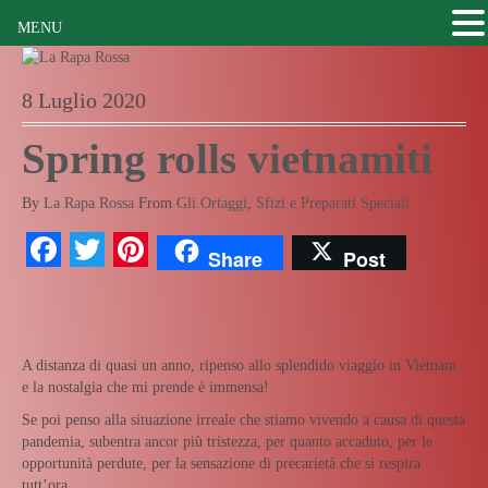
MENU
8 Luglio 2020
Spring rolls vietnamiti
By
La Rapa Rossa
From
Gli Ortaggi
,
Sfizi e Preparati Speciali
Facebook
Twitter
Pinterest
Share
Post
A distanza di quasi un anno, ripenso allo splendido viaggio in Vietnam
e la nostalgia che mi prende è immensa!
Se poi penso alla situazione irreale che stiamo vivendo a causa di questa
pandemia, subentra ancor più tristezza, per quanto accaduto, per le
opportunità perdute, per la sensazione di precarietà che si respira
tutt’ora…