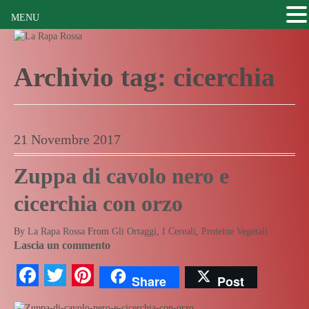
MENU
Archivio tag:
cicerchia
21 Novembre 2017
Zuppa di cavolo nero e
cicerchia con orzo
By
La Rapa Rossa
From
Gli Ortaggi
,
I Cereali
,
Proteine Vegetali
Lascia un commento
Facebook
Twitter
Pinterest
Share
Post