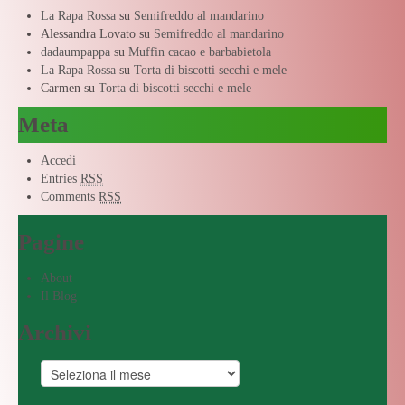
La Rapa Rossa
su
Semifreddo al mandarino
Alessandra Lovato
su
Semifreddo al mandarino
dadaumpappa
su
Muffin cacao e barbabietola
La Rapa Rossa
su
Torta di biscotti secchi e mele
Carmen
su
Torta di biscotti secchi e mele
Meta
Accedi
Entries
RSS
Comments
RSS
Pagine
About
Il Blog
Archivi