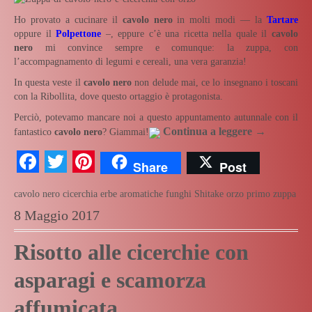
Ho provato a cucinare il
cavolo nero
in molti modi — la
Tartare
oppure il
Polpettone
–, eppure c’è una ricetta nella quale il
cavolo
nero
mi convince sempre e comunque: la zuppa, con
l’accompagnamento di legumi e cereali, una vera garanzia!
In questa veste il
cavolo nero
non delude mai, ce lo insegnano i toscani
con la Ribollita, dove questo ortaggio è protagonista.
Perciò, potevamo mancare noi a questo appuntamento autunnale con il
Continua a leggere
→
fantastico
cavolo nero
? Giammai!
Facebook
Twitter
Pinterest
Share
Post
cavolo nero
cicerchia
erbe aromatiche
funghi Shitake
orzo
primo
zuppa
8 Maggio 2017
Risotto alle cicerchie con
asparagi e scamorza
affumicata