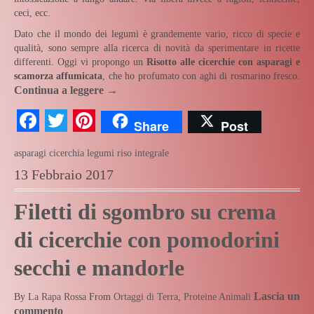
ceci, ecc.
Dato che il mondo dei legumi è grandemente vario, ricco di specie e
qualità, sono sempre alla ricerca di novità da sperimentare in ricette
differenti. Oggi vi propongo un
Risotto alle cicerchie con asparagi e
scamorza affumicata
, che ho profumato con aghi di rosmarino fresco.
Continua a leggere
→
Facebook
Twitter
Pinterest
Share
Post
asparagi
cicerchia
legumi
riso integrale
13 Febbraio 2017
Filetti di sgombro su crema
di cicerchie con pomodorini
secchi e mandorle
Lascia un
By
La Rapa Rossa
From
Ortaggi di Terra
,
Proteine Animali
commento