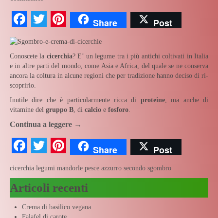
Facebook
Twitter
Pinterest
Share
Post
Conoscete la
cicerchia
? E’ un legume tra i più antichi coltivati in Italia
e in altre parti del mondo, come Asia e Africa, del quale se ne conserva
ancora la coltura in alcune regioni che per tradizione hanno deciso di ri-
scoprirlo.
Inutile dire che è particolarmente ricca di
proteine
, ma anche di
vitamine del
gruppo B
, di
calcio
e
fosforo
.
Continua a leggere
→
Facebook
Twitter
Pinterest
Share
Post
cicerchia
legumi
mandorle
pesce azzurro
secondo
sgombro
Articoli recenti
Crema di basilico vegana
Falafel di carote