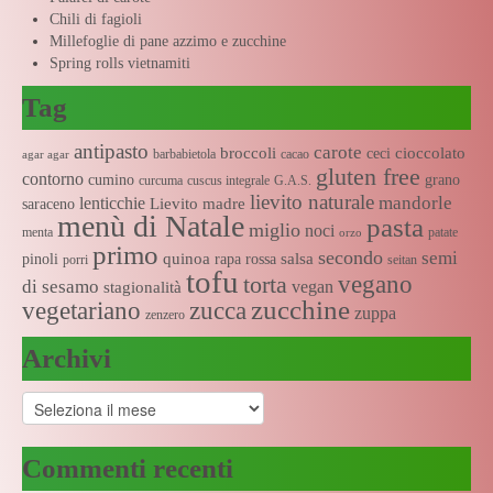
Chili di fagioli
Millefoglie di pane azzimo e zucchine
Spring rolls vietnamiti
Tag
antipasto
carote
broccoli
cioccolato
ceci
barbabietola
cacao
agar agar
gluten free
contorno
cumino
grano
curcuma
cuscus integrale
G.A.S.
lievito naturale
mandorle
lenticchie
Lievito madre
saraceno
menù di Natale
pasta
miglio
noci
menta
patate
orzo
primo
secondo
semi
quinoa
salsa
pinoli
rapa rossa
porri
seitan
tofu
vegano
torta
di sesamo
vegan
stagionalità
zucchine
vegetariano
zucca
zuppa
zenzero
Archivi
Archivi
Commenti recenti