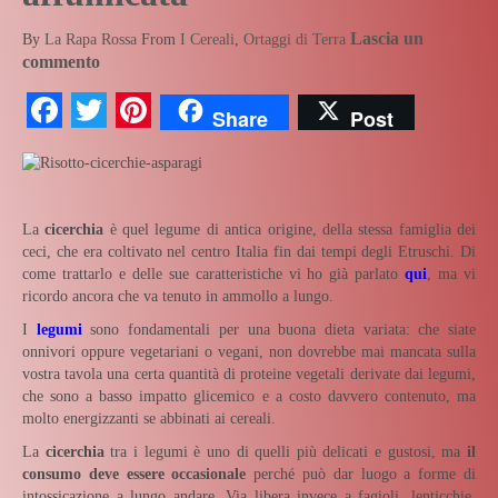
Lascia un
By
La Rapa Rossa
From
I Cereali
,
Ortaggi di Terra
commento
Facebook
Twitter
Pinterest
Share
Post
La
cicerchia
è quel legume di antica origine, della stessa famiglia dei
ceci, che era coltivato nel centro Italia fin dai tempi degli Etruschi. Di
come trattarlo e delle sue caratteristiche vi ho già parlato
qui
, ma vi
ricordo ancora che va tenuto in ammollo a lungo.
I
legumi
sono fondamentali per una buona dieta variata: che siate
onnivori oppure vegetariani o vegani, non dovrebbe mai mancata sulla
vostra tavola una certa quantità di proteine vegetali derivate dai legumi,
che sono a basso impatto glicemico e a costo davvero contenuto, ma
molto energizzanti se abbinati ai cereali.
La
cicerchia
tra i legumi è uno di quelli più delicati e gustosi, ma
il
consumo deve essere occasionale
perché può dar luogo a forme di
intossicazione a lungo andare. Via libera invece a fagioli, lenticchie,