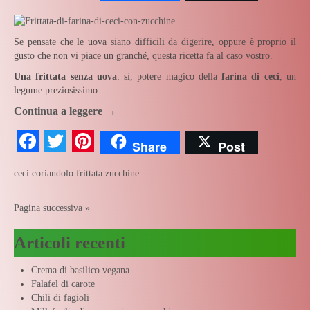
Se pensate che le uova siano difficili da digerire, oppure è proprio il
gusto che non vi piace un granché, questa ricetta fa al caso vostro.
Una frittata senza uova
: sì, potere magico della
farina di ceci
, un
legume preziosissimo.
Continua a leggere
→
Facebook
Twitter
Pinterest
Share
Post
ceci
coriandolo
frittata
zucchine
Pagina successiva »
Articoli recenti
Crema di basilico vegana
Falafel di carote
Chili di fagioli