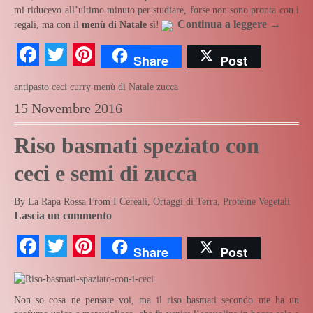
mi riducevo all’ultimo minuto per studiare, forse non sono pronta con i
Continua a leggere
→
regali, ma con il
menù di Natale
sì!
Facebook
Twitter
Pinterest
Share
Post
antipasto
ceci
curry
menù di Natale
zucca
15 Novembre 2016
Riso basmati speziato con
ceci e semi di zucca
By
La Rapa Rossa
From
I Cereali
,
Ortaggi di Terra
,
Proteine Vegetali
Lascia un commento
Facebook
Twitter
Pinterest
Share
Post
Non so cosa ne pensate voi, ma il riso basmati secondo me ha un