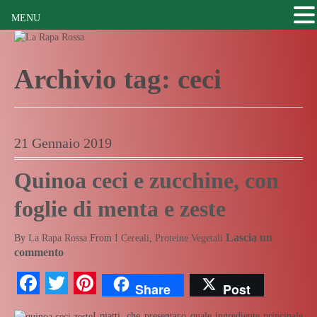
MENU
Archivio tag:
ceci
21 Gennaio 2019
Quinoa ceci e zucchine, con
foglie di menta e zeste
Lascia un
By
La Rapa Rossa
From
I Cereali
,
Proteine Vegetali
commento
Facebook
Twitter
Pinterest
Share
Post
I piatti, che presentano quale ingrediente principale