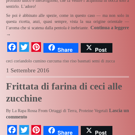
profumo unico e meraviglioso, che fa venire l’acquolina in bocca solo a
sentirlo. L’adoro!
Se poi è abbinato alle spezie, come in questo caso — ma non solo in
questa ricetta, anzi, quasi sempre, vista la sua origine orientale —
Continua a leggere
l’aroma che si scatena dalla pentola è inebriante.
→
Facebook
Twitter
Pinterest
Share
Post
ceci
coriandolo
cumino
curcuma
riso
riso basmati
semi di zucca
1 Settembre 2016
Frittata di farina di ceci alle
zucchine
Lascia un
By
La Rapa Rossa
From
Ortaggi di Terra
,
Proteine Vegetali
commento
Facebook
Twitter
Pinterest
Share
Post