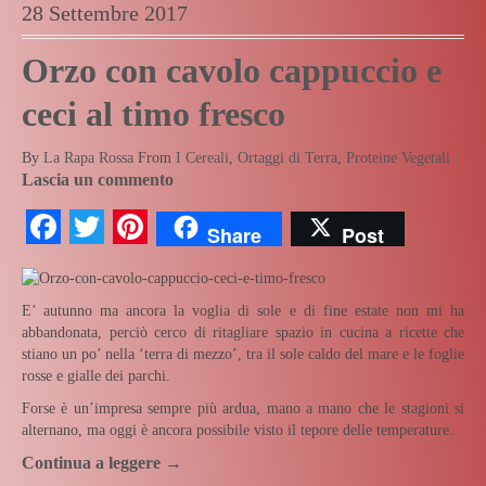
28 Settembre 2017
Orzo con cavolo cappuccio e
ceci al timo fresco
By
La Rapa Rossa
From
I Cereali
,
Ortaggi di Terra
,
Proteine Vegetali
Lascia un commento
Facebook
Twitter
Pinterest
Share
Post
E’ autunno ma ancora la voglia di sole e di fine estate non mi ha
abbandonata, perciò cerco di ritagliare spazio in cucina a ricette che
stiano un po’ nella ‘terra di mezzo’, tra il sole caldo del mare e le foglie
rosse e gialle dei parchi.
Forse è un’impresa sempre più ardua, mano a mano che le stagioni si
alternano, ma oggi è ancora possibile visto il tepore delle temperature.
Continua a leggere
→