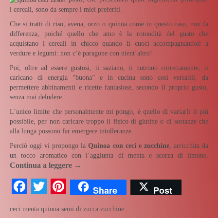
i cereali, sono da sempre i miei preferiti.
Che si tratti di riso, avena, orzo o quinoa come in questo caso, non fa
differenza, poiché quello che amo è la rotondità del gusto che
acquistano i cereali in chicco quando li cuoci accompagnandoli a
verdure e legumi: non c’è paragone con nient’altro!
Poi, oltre ad essere gustosi, ti saziano, ti nutrono correttamente, ti
caricano di energia “buona” e in cucina sono così versatili, da
permettere abbinamenti e ricette fantasiose, secondo il proprio gusto,
senza mai deludere.
L’unico limite che personalmente mi pongo, è quello di variarli il più
possibile, per non caricare troppo il fisico di glutine o di sostanze che
alla lunga possono far emergere intolleranze.
Perciò oggi vi propongo la
Quinoa con ceci e zucchine
, arricchita da
un tocco aromatico con l’aggiunta di menta e scorza di limone.
Continua a leggere
→
Facebook
Twitter
Pinterest
Share
Post
ceci
menta
quinoa
semi di zucca
zucchine