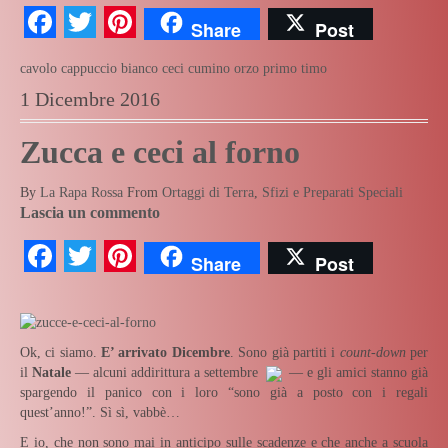
Facebook
Twitter
Pinterest
Share
Post
cavolo cappuccio bianco
ceci
cumino
orzo
primo
timo
1 Dicembre 2016
Zucca e ceci al forno
By
La Rapa Rossa
From
Ortaggi di Terra
,
Sfizi e Preparati Speciali
Lascia un commento
Facebook
Twitter
Pinterest
Share
Post
Ok, ci siamo.
E’ arrivato Dicembre
. Sono già partiti i
count-down
per
il
Natale
— alcuni addirittura a settembre
— e gli amici stanno già
spargendo il panico con i loro “sono già a posto con i regali
quest’anno!”. Sì sì, vabbè…
E io, che non sono mai in anticipo sulle scadenze e che anche a scuola