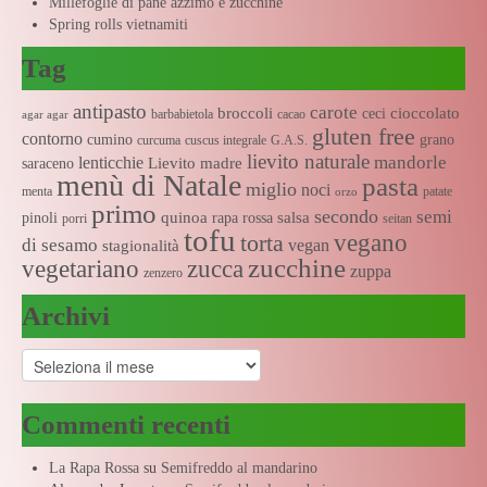
Millefoglie di pane azzimo e zucchine
Spring rolls vietnamiti
Tag
antipasto
carote
broccoli
cioccolato
ceci
barbabietola
cacao
agar agar
gluten free
contorno
cumino
grano
curcuma
cuscus integrale
G.A.S.
lievito naturale
mandorle
lenticchie
Lievito madre
saraceno
menù di Natale
pasta
miglio
noci
menta
patate
orzo
primo
secondo
semi
quinoa
salsa
pinoli
rapa rossa
porri
seitan
tofu
vegano
torta
di sesamo
vegan
stagionalità
zucchine
vegetariano
zucca
zuppa
zenzero
Archivi
Archivi
Commenti recenti
La Rapa Rossa
su
Semifreddo al mandarino