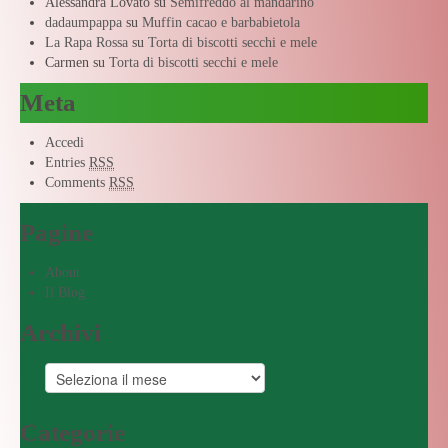
Alessandra Lovato
su
Semifreddo al mandarino
dadaumpappa
su
Muffin cacao e barbabietola
La Rapa Rossa
su
Torta di biscotti secchi e mele
Carmen
su
Torta di biscotti secchi e mele
Meta
Accedi
Entries
RSS
Comments
RSS
Pagine
About
Il Blog
Archivi
Categorie