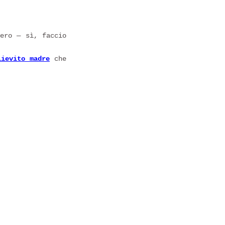
hero — sì, faccio
lievito madre
che