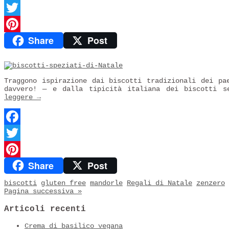
Facebook
Twitter
Share
Post
Pinterest
Traggono ispirazione dai biscotti tradizionali dei pa
davvero! — e dalla tipicità italiana dei biscotti 
leggere
→
Facebook
Twitter
Share
Post
Pinterest
biscotti
gluten free
mandorle
Regali di Natale
zenzero
Pagina successiva »
Articoli recenti
Crema di basilico vegana