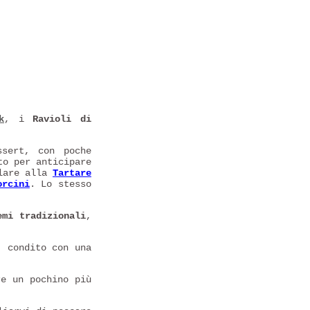
k
, i
Ravioli di
ssert, con poche
to per anticipare
olare alla
Tartare
orcini
. Lo stesso
emi tradizionali
,
, condito con una
re un pochino più