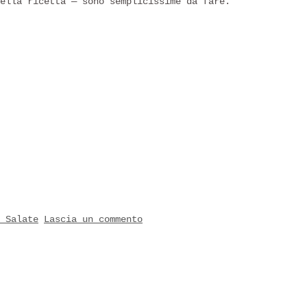
ella ricetta — sono semplicissime da fare.
 Salate
Lascia un commento