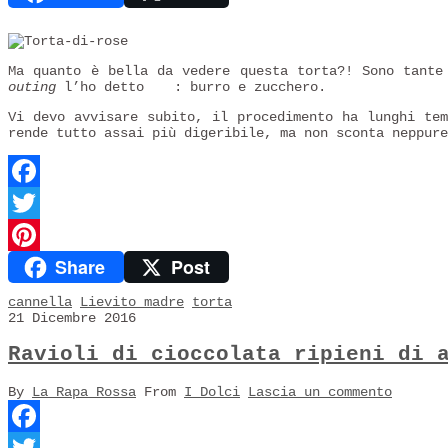
Ma quanto è bella da vedere questa torta?! Sono tante
outing
l’ho detto
: burro e zucchero.
Vi devo avvisare subito, il procedimento ha lunghi te
rende tutto assai più digeribile, ma non sconta neppur
Facebook
Twitter
Share
Post
Pinterest
cannella
Lievito madre
torta
21 Dicembre 2016
Ravioli di cioccolata ripieni di 
By
La Rapa Rossa
From
I Dolci
Lascia un commento
Facebook