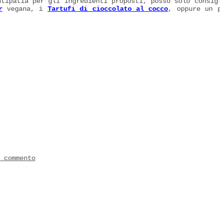
ntipatia per gli ingredienti proposti, posso solo consig
r
vegana, i
Tartufi di cioccolato al cocco
, oppure un 
 commento