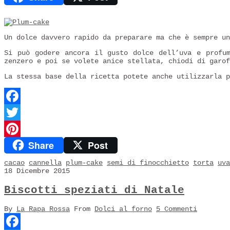
Un dolce davvero rapido da preparare ma che è sempre un
Si può godere ancora il gusto dolce dell’uva e profum
zenzero e poi se volete anice stellata, chiodi di garof
La stessa base della ricetta potete anche utilizzarla p
Facebook
Twitter
Share
Post
Pinterest
cacao
cannella
plum-cake
semi di finocchietto
torta
uva
18 Dicembre 2015
Biscotti speziati di Natale
By
La Rapa Rossa
From
Dolci al forno
5 Commenti