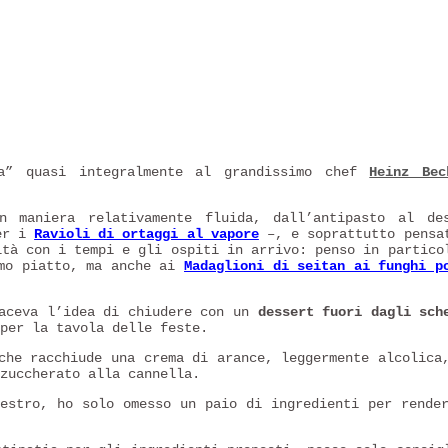
a” quasi integralmente al grandissimo chef
Heinz Bec
 maniera relativamente fluida, dall’antipasto al de
per i
Ravioli di ortaggi al vapore
–, e soprattutto pensa
ltà con i tempi e gli ospiti in arrivo: penso in partic
mo piatto, ma anche ai
Madaglioni di seitan ai funghi p
iaceva l’idea di chiudere con un
dessert fuori dagli sch
per la tavola delle feste.
che racchiude una crema di arance, leggermente alcolica
zuccherato alla cannella.
aestro, ho solo omesso un paio di ingredienti per rende