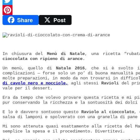
Twitter
Share
Post
Pinterest
In chiusura del
Menù di Natale
, una ricetta “rubat
cioccolata con ripieno di arance
.
Un menù, quello di
Natale 2016
, che si è svolto in
complicazioni — forse solo un po’ di buona manualità 
molte preparazioni, in modo da non trovarsi in diffico
di cavolo nero e nocciole,
agli stessi
Ravioli
del pri
vale per il dessert.
Era da tempo che volevo provare questa ricetta e mi p
pur conservando la ricchezza e la sontuosità dei dolci 
E lo è davvero sontuoso questo
Raviolo al cioccolato
, 
salsa di lamponi e spolverato con una granella di pane 
Mi sono attenuta quasi esattamente alla ricetta del M
semplice la spesa e il procedimento. Divertitevi.