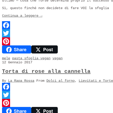
ultimo — cosa che forse determina proprio il successo d
Sì, questo finché non decidete di fare VOI la sfoglia
Continua a leggere
→
Facebook
Twitter
Share
Post
Pinterest
mele
pasta sfoglia vegan
vegan
12 Gennaio 2017
Torta di rose alla cannella
By
La Rapa Rossa
From
Dolci al forno
,
Lievitati e Torte
Facebook
Twitter
Share
Post
Pinterest