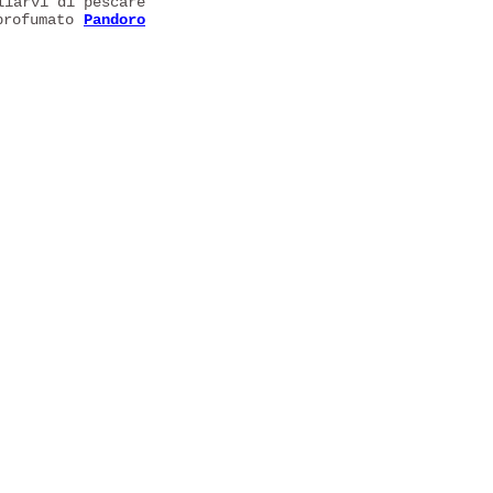
liarvi di pescare
profumato
Pandoro