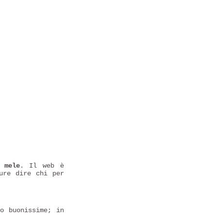
 mele
. Il web è
ure dire chi per
o buonissime; in