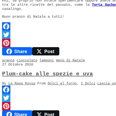
Poi, se proprio non volete sperimentare oppure avete a
tra le altre ricette del passato, come la
Torta Sache
casalingo.
Buon pranzo di Natale a tutti!
Facebook
Twitter
Share
Post
Pinterest
arance
cioccolato
lamponi
menù di Natale
27 Ottobre 2016
Plum-cake alle spezie e uva
By
La Rapa Rossa
From
Dolci al forno
,
I Dolci
Lascia un
Facebook
Twitter
Share
Post
Pinterest