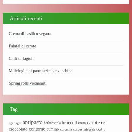
Articoli recenti
Crema di basilico vegana
Falafel di carote
Chili di fagioli
Millefoglie di pane azzimo e zucchine
Spring rolls vietnamiti
Tag
antipasto
carote
broccoli
ceci
barbabietola
cacao
agar agar
contorno
cioccolato
cumino
curcuma
cuscus integrale
G.A.S.