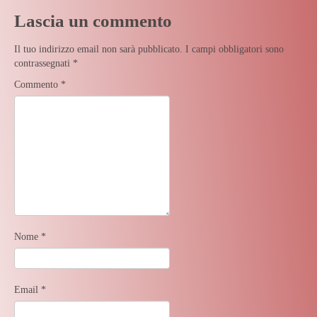
Lascia un commento
Il tuo indirizzo email non sarà pubblicato.
I campi obbligatori sono
contrassegnati
*
Commento
*
Nome
*
Email
*