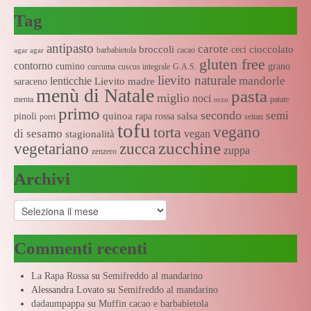
Tag
antipasto
carote
broccoli
cioccolato
ceci
barbabietola
cacao
agar agar
gluten free
contorno
cumino
grano
curcuma
cuscus integrale
G.A.S.
lievito naturale
mandorle
lenticchie
Lievito madre
saraceno
menù di Natale
pasta
miglio
noci
menta
patate
orzo
primo
secondo
semi
quinoa
salsa
pinoli
rapa rossa
porri
seitan
tofu
vegano
torta
di sesamo
vegan
stagionalità
zucchine
vegetariano
zucca
zuppa
zenzero
Archivi
Archivi
Commenti recenti
La Rapa Rossa
su
Semifreddo al mandarino
Alessandra Lovato
su
Semifreddo al mandarino
dadaumpappa
su
Muffin cacao e barbabietola