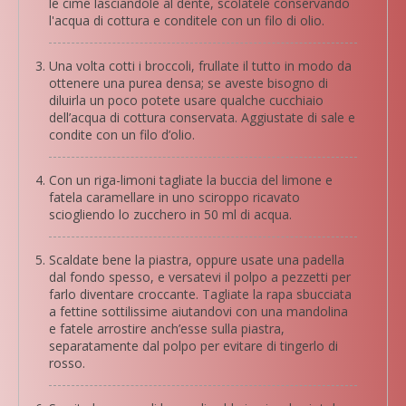
le cime lasciandole al dente, scolatele conservando
l'acqua di cottura e conditele con un filo di olio.
Una volta cotti i broccoli, frullate il tutto in modo da
ottenere una purea densa; se aveste bisogno di
diluirla un poco potete usare qualche cucchiaio
dell’acqua di cottura conservata. Aggiustate di sale e
condite con un filo d’olio.
Con un riga-limoni tagliate la buccia del limone e
fatela caramellare in uno sciroppo ricavato
sciogliendo lo zucchero in 50 ml di acqua.
Scaldate bene la piastra, oppure usate una padella
dal fondo spesso, e versatevi il polpo a pezzetti per
farlo diventare croccante. Tagliate la rapa sbucciata
a fettine sottilissime aiutandovi con una mandolina
e fatele arrostire anch’esse sulla piastra,
separatamente dal polpo per evitare di tingerlo di
rosso.