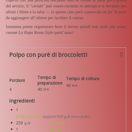
coperto con una pellicola lasciando solo le fettine di mela poco prima
del sevizio; il “caviale” può essere cucinato in anticipo e si terranno per
ultimi i blinis e la salsa — in questo caso però conservate un po’ di nero
da aggiungere all’ultimo per lucidare il cuscus.
Insomma potete organizzare bene il lavoro quindi non avete più scuse,
cenone
La Rapa Rossa Style
quest’anno!
Polpo con purè di broccoletti
Tempo di
Tempo di cottura
Porzioni
preparazione
40
min
4
40
min
Ingredienti
1
polpo piccolo
oppure 500 g di moscardini
250
broccoli
g di
1
cipolla