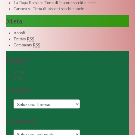
La Rapa Rossa
su
Torta di biscotti secchi e mele
Carmen
su
Torta di biscotti secchi e mele
Meta
Accedi
Entries
RSS
Comments
RSS
Pagine
About
Il Blog
Archivi
Categorie