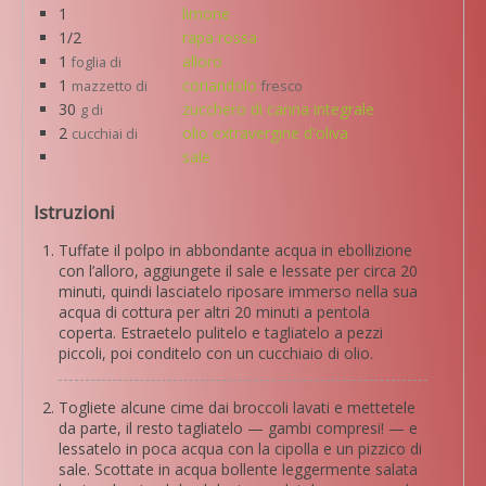
1
limone
1/2
rapa rossa
1
alloro
foglia di
1
coriandolo
mazzetto di
fresco
30
zucchero di canna integrale
g di
2
olio extravergine d'oliva
cucchiai di
sale
Istruzioni
Tuffate il polpo in abbondante acqua in ebollizione
con l’alloro, aggiungete il sale e lessate per circa 20
minuti, quindi lasciatelo riposare immerso nella sua
acqua di cottura per altri 20 minuti a pentola
coperta. Estraetelo pulitelo e tagliatelo a pezzi
piccoli, poi conditelo con un cucchiaio di olio.
Togliete alcune cime dai broccoli lavati e mettetele
da parte, il resto tagliatelo — gambi compresi! — e
lessatelo in poca acqua con la cipolla e un pizzico di
sale. Scottate in acqua bollente leggermente salata