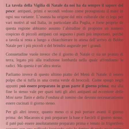
La tavola della Vigilia di Natale da noi ha da sempre il sapore del
pesce
: antipasti, primi e secondi vedono come protagonista il mare in
ogni sua variante. L’usanza ha origine dal mix culturale che ci lega per
vari motivi al sud Italia, in particolare alla Puglia, e forse proprio da
questa regione abbiamo assunto l’abitudine di proporre un numero
cospicuo di piccoli antipasti cui seguono i piatti più importanti, perché
a tavola si resta a lungo a chiacchierare in attesa dell’arrivo di Babbo
Natale per i più piccoli e del brindisi augurale per i grandi.
Consuetudine vuole invece che il giorno di Natale ci sia un pranzo di
terra, legato più alla tradizione lombarda nella quale affondiamo le
radici. Ma questa è un’altra storia.
Parliamo invece di questo ultimo piatto del Menù di Natale: il tenero
polpo che si tuffa in una crema verde di broccoli. Come spiego negli
appunti p
uò essere preparato in gran parte il giorno prima
, ma alla
fine lo stesso vale per quasi tutti gli altri antipasti
ad eccezione delle
Mini tarte Tatin e della Fonduta di tomino
che devono necessariamente
essere cucinati il giorno stesso.
Per gli altri invece, quanto meno ci si può portare avanti il giorno
prima: dei Macarons si può preparare la base e farcirli il giorno stesso;
il paté può essere assolutamente preparato prima e tenuto in frigorifero