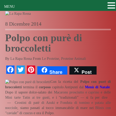
MENU
8 Dicembre 2014
Polpo con purè di
broccoletti
By
La Rapa Rossa
From
Le Proteine
,
Proteine Animali
Facebook
Twitter
Pinterest
Share
Post
Con la ricetta del
Polpo con purè di
broccoletti
termina il
corposo
capitolo A
ntipasti
dal
Menù di Natale
.
Dopo il sapore dolce-salato dei
Macarons prosciutto e caprino
e delle
Mini tarte Tatin ai tre gusti
, e i “tradizionali” — si fa per dire
—
Crostini di paté di Azuki
e
Fonduta di tomino e patata alle
nocciole
, siamo passati al tocco immancabile di mare nei
Blinis con
“caviale” di cuscus
e ora il Polpo.