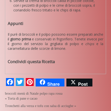
Servite la crema di broccoli calda in piccole ciotole,
con i pezzetti di polpo e le cime di broccoli sopra, il
coriandolo fresco tritato e le chips di rapa.
Appunti
Il purè di broccoli e il polpo possono essere preparati anche
il
giorno prima
e conservati in frigorifero. Tenete invece per
il giorno del servizio la grigliata di polpo e
chips
e la
caramellatura delle scorze di limone.
Condividi questa Ricetta
Facebook
Twitter
Pinterest
Share
Post
broccoli
menù di Natale
polpo
rapa rossa
«
Torta di pane e cacao
Tronchetti alla verza e tofu con salsa di acciughe
»