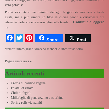
adoro. Passeggiate nei boschi, escursioni ai rifugi, sole e venticello, un
vero paradiso.
Potrei raccontarvi nei minimi dettagli le giornate montane a tarda
estate, ma è pur sempre un blog di cucina perciò è certamente più
Continua a leggere
rilevante parlarvi delle meraviglie della tavola!
→
Facebook
Twitter
Pinterest
Share
Post
cremor tartaro
grano saraceno
mandorle
ribes rosso
torta
Pagina successiva »
Articoli recenti
Crema di basilico vegana
Falafel di carote
Chili di fagioli
Millefoglie di pane azzimo e zucchine
Spring rolls vietnamiti