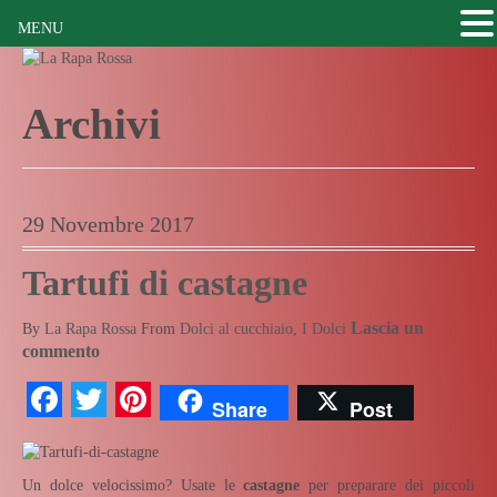
MENU
Archivi
29 Novembre 2017
Tartufi di castagne
Lascia un
By
La Rapa Rossa
From
Dolci al cucchiaio
,
I Dolci
commento
Facebook
Twitter
Pinterest
Share
Post
Un dolce velocissimo? Usate le
castagne
per preparare dei piccoli