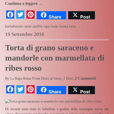
Continua a leggere
→
Facebook
Twitter
Pinterest
Share
Post
barbabietola
cacao
muffin
rapa rossa
ricotta
torta
19 Settembre 2016
Torta di grano saraceno e
mandorle con marmellata di
ribes rosso
2 Commenti
By
La Rapa Rossa
From
Dolci al forno
,
I Dolci
Facebook
Twitter
Pinterest
Share
Post
Di recente sono stata in Valtellina a godere della montagna estiva che