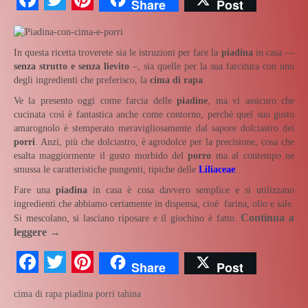
Share
Post
In questa ricetta troverete sia le istruzioni per fare la
piadina
in casa —
senza strutto e senza lievito
–, sia quelle per la sua farcitura con uno
degli ingredienti che preferisco, la
cima di rapa
.
Ve la presento oggi come farcia delle
piadine
, ma vi assicuro che
cucinata così è fantastica anche come contorno, perché quel suo gusto
amarognolo è stemperato meravigliosamente dal sapore dolciastro dei
porri
. Anzi, più che dolciastro, è agrodolce per la precisione, cosa che
esalta maggiormente il gusto morbido del
porro
ma al contempo ne
smussa le caratteristiche pungenti, tipiche delle
Liliaceae
.
Fare una
piadina
in casa è cosa davvero semplice e si utilizzano
ingredienti che abbiamo certamente in dispensa, cioè farina, olio e sale.
Continua a
Si mescolano, si lasciano riposare e il giochino è fatto.
leggere
→
Facebook
Twitter
Pinterest
Share
Post
cima di rapa
piadina
porri
tahina