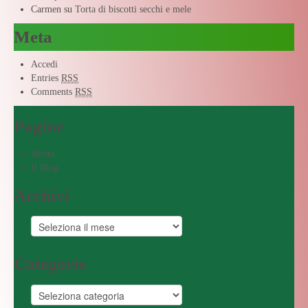
Carmen
su
Torta di biscotti secchi e mele
Meta
Accedi
Entries
RSS
Comments
RSS
Pagine
About
Il Blog
Archivi
Categorie