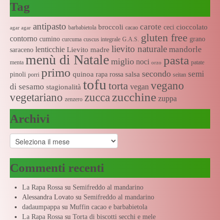
Tag
antipasto
carote
broccoli
cioccolato
ceci
barbabietola
cacao
agar agar
gluten free
contorno
cumino
grano
curcuma
cuscus integrale
G.A.S.
lievito naturale
mandorle
lenticchie
Lievito madre
saraceno
menù di Natale
pasta
miglio
noci
menta
patate
orzo
primo
secondo
semi
quinoa
salsa
pinoli
rapa rossa
porri
seitan
tofu
vegano
torta
di sesamo
vegan
stagionalità
zucchine
vegetariano
zucca
zuppa
zenzero
Archivi
Archivi
Commenti recenti
La Rapa Rossa
su
Semifreddo al mandarino
Alessandra Lovato
su
Semifreddo al mandarino
dadaumpappa
su
Muffin cacao e barbabietola
La Rapa Rossa
su
Torta di biscotti secchi e mele