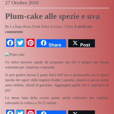
27 Ottobre 2016
Plum-cake alle spezie e uva
Lascia un
By
La Rapa Rossa
From
Dolci al forno
,
I Dolci
commento
Facebook
Twitter
Pinterest
Share
Post
Un dolce davvero rapido da preparare ma che è sempre una buona
soluzione per colazione e merenda.
Si può godere ancora il gusto dolce dell’uva e profumarlo con le spezie
tipiche dei sapori delle stagioni fredde: cannella, zenzero e poi se volete
anice stellata, chiodi di garofano. Aggiungete quelle che vi piacciono di
più!
La stessa base della ricetta potete anche utilizzarla per muffins,
riducendo la cottura a 20-25 minuti.
Facebook
Twitter
Pinterest