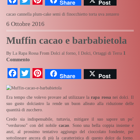
Share
Post
cacao
cannella
plum-cake
semi di finocchietto
torta
uva
zenzero
6 Ottobre 2016
Muffin cacao e barbabietola
1
By
La Rapa Rossa
From
Dolci al forno
,
I Dolci
,
Ortaggi di Terra
Commento
Facebook
Twitter
Pinterest
Share
Post
Era tempo che volevo provare ad utilizzare la
rapa rossa
nei dolci. Il
suo gusto dolciastro la rende un buon alleato alla riduzione delle
quantità di zucchero.
Credo sia indispensabile, tuttavia, mitigare il suo sapore un po’
“verduroso” con del nobile
cacao
. Sono una bella coppia insieme e
anzi, al prossimo tentativo aggiungo del cioccolato fondente, per
sottolineare ancora di più la caratteristica di questo dolce da forno.