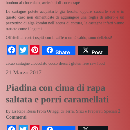
bonbon al cioccolato, arricchiti di cocco rapè.
Le castagne potete acquistarle già lessate, oppure cuocerle voi e in
questo caso non dimenticate di aggiungere una foglia di alloro e un
pezzettino di alga kombu nell’acqua di cottura, le castagne infatti vanno
trattate come i legumi.
Offriteli ai vostri ospiti con il caffè o un tè caldo, sono deliziosi!
Facebook
Twitter
Pinterest
Share
Post
cacao
castagne
cioccolato
cocco
dessert
gluten free
raw food
21 Marzo 2017
Piadina con cima di rapa
saltata e porri caramellati
2
By
La Rapa Rossa
From
Ortaggi di Terra
,
Sfizi e Preparati Speciali
Commenti
Facebook
Twitter
Pinterest