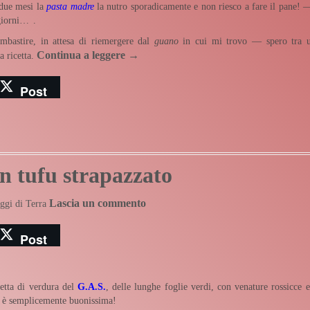
 due mesi la
pasta madre
la nutro sporadicamente e non riesco a fare il pane! 
 giorni…
.
mbastire, in attesa di riemergere dal
guano
in cui mi trovo — spero tra 
Continua a leggere
→
a ricetta.
Post
n tufu strapazzato
Lascia un commento
ggi di Terra
Post
setta di verdura del
G.A.S.
, delle lunghe foglie verdi, con venature rossicce e
d è semplicemente buonissima!