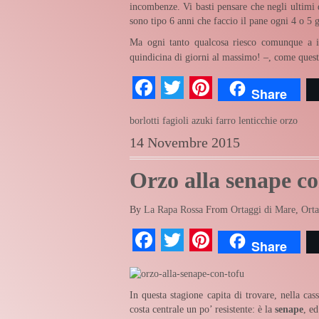
incombenze. Vi basti pensare che negli ultimi
sono tipo 6 anni che faccio il pane ogni 4 o 5
Ma ogni tanto qualcosa riesco comunque a i
quindicina di giorni al massimo! –, come quest
Facebook
Twitter
Pinterest
Share
borlotti
fagioli azuki
farro
lenticchie
orzo
14 Novembre 2015
Orzo alla senape co
By
La Rapa Rossa
From
Ortaggi di Mare
,
Orta
Facebook
Twitter
Pinterest
Share
In questa stagione capita di trovare, nella cas
costa centrale un po’ resistente: è la
senape
, e