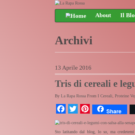
About
Il Bl
Archivi
13 Aprile 2016
Tris di cereali e le
By
La Rapa Rossa
From
I Cereali
,
Proteine Ve
Facebook
Twitter
Pinterest
Share
Sto latitando dal blog, lo so, ma credetemi