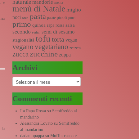
naturale
mandorle
menta
— e
menù di Natale
miglio
pasta
noci
pinoli
patate
porri
orzo
una
primo
quinoa
salsa
rapa rossa
secondo
semi di sesamo
seitan
tofu
torta
vegan
stagionalità
vegano
vegetariano
zenzero
zucchine
zucca
zuppa
Archivi
Archivi
Commenti recenti
La Rapa Rossa
su
Semifreddo al
mandarino
Alessandra Lovato
su
Semifreddo
 la
al mandarino
dadaumpappa
su
Muffin cacao e