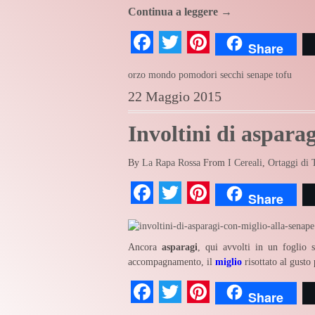
Continua a leggere
→
Facebook
Twitter
Pinterest
Share
orzo mondo
pomodori secchi
senape
tofu
22 Maggio 2015
Involtini di aspara
By
La Rapa Rossa
From
I Cereali
,
Ortaggi di 
Facebook
Twitter
Pinterest
Share
Ancora
asparagi
, qui avvolti in un foglio s
accompagnamento, il
miglio
risottato al gusto
Facebook
Twitter
Pinterest
Share