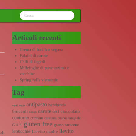
Articoli recenti
Crema di basilico vegana
Falafel di carote
Chili di fagioli
Millefoglie di pane azzimo e
zucchine
Spring rolls vietnamiti
Tag
antipasto
barbabietola
agar agar
carote
broccoli
cioccolato
ceci
cacao
contorno
cumino
curcuma
cuscus integrale
gluten free
grano saraceno
G.A.S.
lievito
lenticchie
Lievito madre
ali