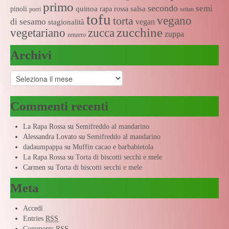
primo
secondo
semi
quinoa
salsa
pinoli
rapa rossa
porri
seitan
tofu
vegano
torta
di sesamo
vegan
stagionalità
zucchine
vegetariano
zucca
zuppa
zenzero
Archivi
Archivi
Commenti recenti
La Rapa Rossa
su
Semifreddo al mandarino
Alessandra Lovato
su
Semifreddo al mandarino
dadaumpappa
su
Muffin cacao e barbabietola
La Rapa Rossa
su
Torta di biscotti secchi e mele
Carmen
su
Torta di biscotti secchi e mele
Meta
Accedi
Entries
RSS
Comments
RSS