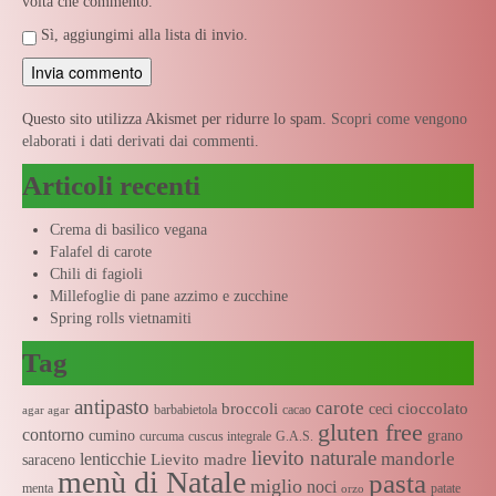
volta che commento.
Sì, aggiungimi alla lista di invio.
Questo sito utilizza Akismet per ridurre lo spam.
Scopri come vengono
elaborati i dati derivati dai commenti
.
Articoli recenti
Crema di basilico vegana
Falafel di carote
Chili di fagioli
Millefoglie di pane azzimo e zucchine
Spring rolls vietnamiti
Tag
antipasto
carote
broccoli
cioccolato
ceci
barbabietola
cacao
agar agar
gluten free
contorno
cumino
grano
curcuma
cuscus integrale
G.A.S.
lievito naturale
mandorle
lenticchie
Lievito madre
saraceno
menù di Natale
pasta
miglio
noci
menta
patate
orzo