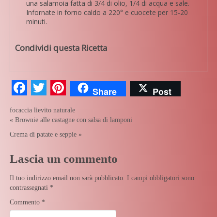
una salamoia fatta di 3/4 di olio, 1/4 di acqua e sale.
Infornate in forno caldo a 220° e cuocete per 15-20
minuti.
Condividi questa Ricetta
Facebook
Twitter
Pinterest
Share
Post
focaccia
lievito naturale
«
Brownie alle castagne con salsa di lamponi
Crema di patate e seppie
»
Lascia un commento
Il tuo indirizzo email non sarà pubblicato.
I campi obbligatori sono
contrassegnati
*
Commento
*