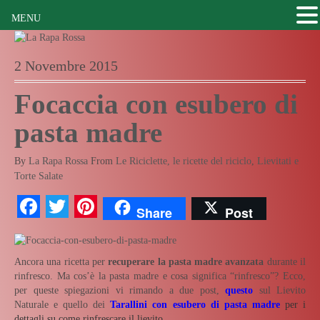
MENU
2 Novembre 2015
Focaccia con esubero di
pasta madre
By
La Rapa Rossa
From
Le Riciclette, le ricette del riciclo
,
Lievitati e
Torte Salate
Facebook
Twitter
Pinterest
Share
Post
Ancora una ricetta per
recuperare la pasta madre avanzata
durante il
rinfresco. Ma cos’è la pasta madre e cosa significa “rinfresco”? Ecco,
per queste spiegazioni vi rimando a due post,
questo
sul Lievito
Naturale e quello dei
Tarallini con esubero di pasta madre
per i
dettagli su come rinfrescare il lievito.