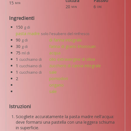
cottura
Passivo
15
min
20
6
min
ore
Ingredienti
150
g di
pasta madre
solo l'esubero del rinfresco
90
di farina integrale
g di
30
farina di grano khorosan
g di
75
acqua
ml di
1
olio extravergine di oliva
cucchiaino di
1
zucchero di canna integrale
cucchiaino di
1
sale
cucchiaino di
2
pomodori
origano
sale
Istruzioni
Sciogliete accuratamente la pasta madre nell'acqua:
deve formarsi una pastella con una leggera schiuma
in superficie.