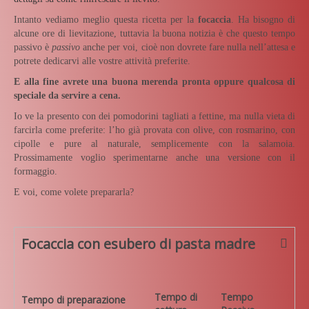
Intanto vediamo meglio questa ricetta per la
focaccia
. Ha bisogno di
alcune ore di lievitazione, tuttavia la buona notizia è che questo tempo
passivo è
passivo
anche per voi, cioè non dovrete fare nulla nell’attesa e
potrete dedicarvi alle vostre attività preferite.
E alla fine avrete una buona merenda pronta oppure qualcosa di
speciale da servire a cena.
Io ve la presento con dei pomodorini tagliati a fettine, ma nulla vieta di
farcirla come preferite: l’ho già provata con olive, con rosmarino, con
cipolle e pure al naturale, semplicemente con la salamoia.
Prossimamente voglio sperimentarne anche una versione con il
formaggio.
E voi, come volete prepararla?
Focaccia con esubero di pasta madre
Tempo di
Tempo
Tempo di preparazione