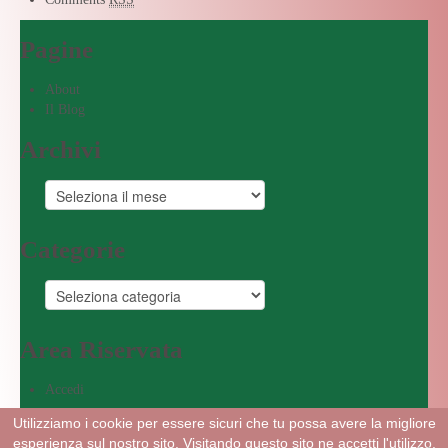
Pagine
About
Il Blog
Archivi
Categorie
Area Riservata
Accedi
Powered by DiGiFast
Utilizziamo i cookie per essere sicuri che tu possa avere la migliore
esperienza sul nostro sito. Visitando questo sito ne accetti l'utilizzo.