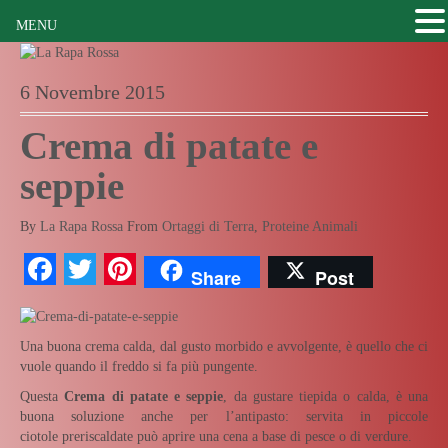
MENU
6 Novembre 2015
Crema di patate e
seppie
By
La Rapa Rossa
From
Ortaggi di Terra
,
Proteine Animali
Facebook
Twitter
Pinterest
Share
Post
Una buona crema calda, dal gusto morbido e avvolgente, è quello che ci
vuole quando il freddo si fa più pungente.
Questa
Crema di patate e seppie
, da gustare tiepida o calda, è una
buona soluzione anche per l’antipasto: servita in piccole
ciotole preriscaldate può aprire una cena a base di pesce o di verdure.