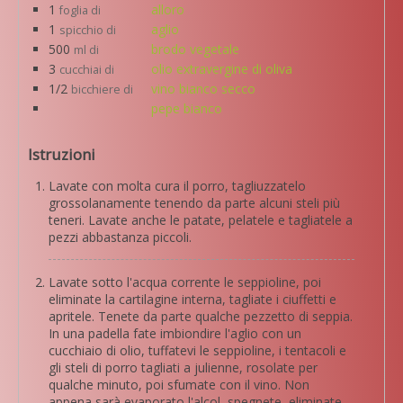
1
alloro
foglia di
1
aglio
spicchio di
500
brodo vegetale
ml di
3
olio extravergine di oliva
cucchiai di
1/2
vino bianco secco
bicchiere di
pepe bianco
Istruzioni
Lavate con molta cura il porro, tagliuzzatelo
grossolanamente tenendo da parte alcuni steli più
teneri. Lavate anche le patate, pelatele e tagliatele a
pezzi abbastanza piccoli.
Lavate sotto l'acqua corrente le seppioline, poi
eliminate la cartilagine interna, tagliate i ciuffetti e
apritele. Tenete da parte qualche pezzetto di seppia.
In una padella fate imbiondire l'aglio con un
cucchiaio di olio, tuffatevi le seppioline, i tentacoli e
gli steli di porro tagliati a julienne, rosolate per
qualche minuto, poi sfumate con il vino. Non
appena sarà evaporato l'alcol, spegnete, eliminate