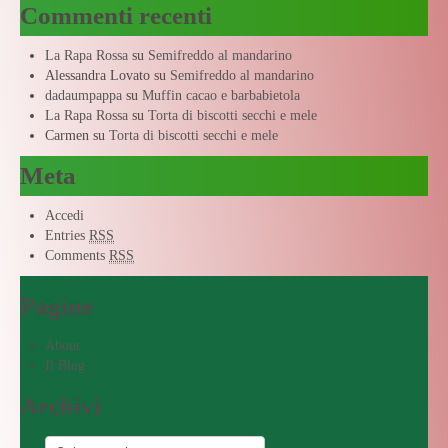
Commenti recenti
La Rapa Rossa
su
Semifreddo al mandarino
Alessandra Lovato
su
Semifreddo al mandarino
dadaumpappa
su
Muffin cacao e barbabietola
La Rapa Rossa
su
Torta di biscotti secchi e mele
Carmen
su
Torta di biscotti secchi e mele
Meta
Accedi
Entries
RSS
Comments
RSS
Pagine
About
Il Blog
Archivi