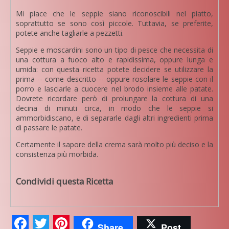
Mi piace che le seppie siano riconoscibili nel piatto,
soprattutto se sono così piccole. Tuttavia, se preferite,
potete anche tagliarle a pezzetti.
Seppie e moscardini sono un tipo di pesce che necessita di
una cottura a fuoco alto e rapidissima, oppure lunga e
umida: con questa ricetta potete decidere se utilizzare la
prima -- come descritto -- oppure rosolare le seppie con il
porro e lasciarle a cuocere nel brodo insieme alle patate.
Dovrete ricordare però di prolungare la cottura di una
decina di minuti circa, in modo che le seppie si
ammorbidiscano, e di separarle dagli altri ingredienti prima
di passare le patate.
Certamente il sapore della crema sarà molto più deciso e la
consistenza più morbida.
Condividi questa Ricetta
Facebook
Twitter
Pinterest
Share
Post