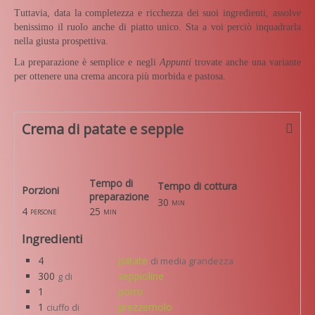
Tuttavia, data la completezza e ricchezza dei suoi ingredienti, assolve
benissimo il ruolo anche di piatto unico. Sta a voi perciò inquadrarla
nella giusta prospettiva.
La preparazione è semplice e negli
Appunti
trovate anche una variante
per ottenere una crema ancora più morbida e pastosa.
Crema di patate e seppie
Tempo di
Tempo di cottura
Porzioni
preparazione
30
min
4
25
persone
min
Ingredienti
4
patate
di media grandezza
300
seppioline
g di
1
porro
1
prezzemolo
ciuffo di