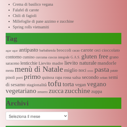
Crema di basilico vegana
Falafel di carote
Chili di fagioli
Millefoglie di pane azzimo e zucchine
Spring rolls vietnamiti
Tag
antipasto
carote
broccoli
cioccolato
ceci
barbabietola
cacao
agar agar
gluten free
contorno
cumino
grano
curcuma
cuscus integrale
G.A.S.
lievito naturale
mandorle
lenticchie
Lievito madre
saraceno
menù di Natale
pasta
miglio
noci
menta
patate
orzo
primo
secondo
semi
quinoa
salsa
pinoli
rapa rossa
porri
seitan
tofu
vegano
torta
di sesamo
vegan
stagionalità
zucchine
vegetariano
zucca
zuppa
zenzero
Archivi
Archivi