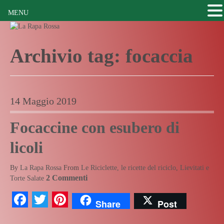
MENU
Archivio tag:
focaccia
14 Maggio 2019
Focaccine con esubero di
licoli
By
La Rapa Rossa
From
Le Riciclette, le ricette del riciclo
,
Lievitati e
2 Commenti
Torte Salate
Facebook
Twitter
Pinterest
Share
Post