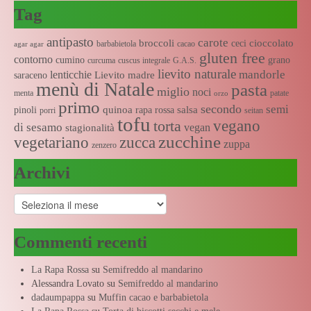
Tag
antipasto
carote
broccoli
cioccolato
ceci
barbabietola
cacao
agar agar
gluten free
contorno
cumino
grano
curcuma
cuscus integrale
G.A.S.
lievito naturale
mandorle
lenticchie
Lievito madre
saraceno
menù di Natale
pasta
miglio
noci
menta
patate
orzo
primo
secondo
semi
quinoa
salsa
pinoli
rapa rossa
porri
seitan
tofu
vegano
torta
di sesamo
vegan
stagionalità
zucchine
vegetariano
zucca
zuppa
zenzero
Archivi
Archivi
Commenti recenti
La Rapa Rossa
su
Semifreddo al mandarino
Alessandra Lovato
su
Semifreddo al mandarino
dadaumpappa
su
Muffin cacao e barbabietola