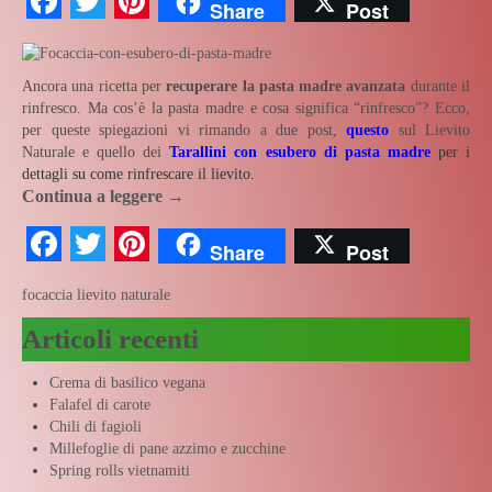
Facebook
Twitter
Pinterest
Share
Post
Ancora una ricetta per
recuperare la pasta madre avanzata
durante il
rinfresco. Ma cos’è la pasta madre e cosa significa “rinfresco”? Ecco,
per queste spiegazioni vi rimando a due post,
questo
sul Lievito
Naturale e quello dei
Tarallini con esubero di pasta madre
per i
dettagli su come rinfrescare il lievito.
Continua a leggere
→
Facebook
Twitter
Pinterest
Share
Post
focaccia
lievito naturale
Articoli recenti
Crema di basilico vegana
Falafel di carote
Chili di fagioli
Millefoglie di pane azzimo e zucchine
Spring rolls vietnamiti