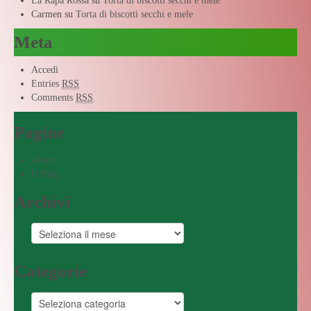
La Rapa Rossa
su
Torta di biscotti secchi e mele
Carmen
su
Torta di biscotti secchi e mele
Meta
Accedi
Entries
RSS
Comments
RSS
Pagine
About
Il Blog
Archivi
Categorie