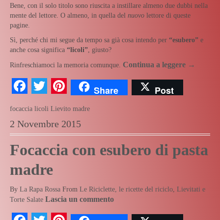
Bene, con il solo titolo sono riuscita a instillare almeno due dubbi nella
mente del lettore. O almeno, in quella del
nuovo
lettore di queste
pagine.
Sì, perché chi mi segue da tempo sa già cosa intendo per
“esubero”
e
anche cosa significa
“licoli”
, giusto?
Continua a leggere
→
Rinfreschiamoci la memoria comunque.
Facebook
Twitter
Pinterest
Share
Post
focaccia
licoli
Lievito madre
2 Novembre 2015
Focaccia con esubero di pasta
madre
By
La Rapa Rossa
From
Le Riciclette, le ricette del riciclo
,
Lievitati e
Lascia un commento
Torte Salate