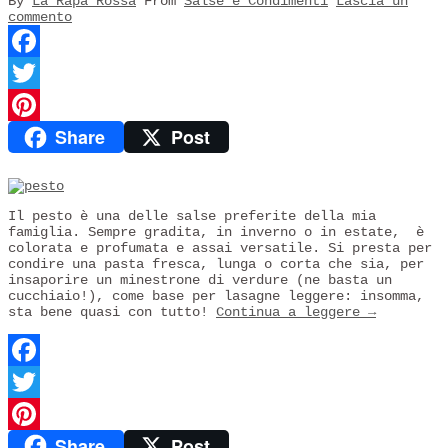
By
La Rapa Rossa
From
Salse e Condimenti
Lascia un
commento
Facebook
Twitter
Share
Post
Pinterest
Il pesto è una delle salse preferite della mia
famiglia. Sempre gradita, in inverno o in estate, è
colorata e profumata e assai versatile. Si presta per
condire una pasta fresca, lunga o corta che sia, per
insaporire un minestrone di verdure (ne basta un
cucchiaio!), come base per lasagne leggere: insomma,
sta bene quasi con tutto!
Continua a leggere
→
Facebook
Twitter
Share
Post
Pinterest