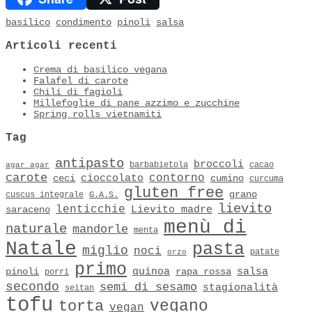
basilico
condimento
pinoli
salsa
Articoli recenti
Crema di basilico vegana
Falafel di carote
Chili di fagioli
Millefoglie di pane azzimo e zucchine
Spring rolls vietnamiti
Tag
antipasto
broccoli
barbabietola
cacao
agar agar
carote
contorno
cioccolato
ceci
cumino
curcuma
gluten free
grano
cuscus integrale
G.A.S.
lievito
lenticchie
Lievito madre
saraceno
menù di
naturale
mandorle
menta
Natale
pasta
miglio
noci
patate
orzo
primo
quinoa
salsa
pinoli
rapa rossa
porri
secondo
semi di sesamo
stagionalità
seitan
tofu
vegano
torta
vegan