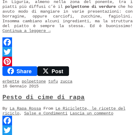
In Liguria, almeno nella zona del ponente, tra i
piatti più diffusi c’è il
polpettone di verdure
che ho
avuto modo di mangiare in varie presentazioni: con
borragine, oppure carciofi, zucchine, fagiolini.
Insomma cambiano alcuni ingredienti, ma la struttura
del piatto è sempre la stessa. Ed è buonissimo!
Continua a leggere
→
Facebook
Twitter
Share
Post
Pinterest
erbette
polpettone
tofu
zucca
16 Gennaio 2015
Pesto di cime di rapa
By
La Rapa Rossa
From
Le Riciclette, le ricette del
riciclo
,
Salse e Condimenti
Lascia un commento
Facebook