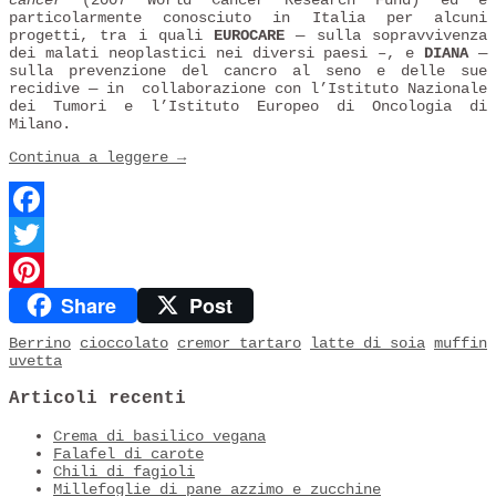
particolarmente conosciuto in Italia per alcuni
progetti, tra i quali
EUROCARE
— sulla sopravvivenza
dei malati neoplastici nei diversi paesi –, e
DIANA
—
sulla prevenzione del cancro al seno e delle sue
recidive — in collaborazione con l’Istituto Nazionale
dei Tumori e l’Istituto Europeo di Oncologia di
Milano.
Continua a leggere
→
Facebook
Twitter
Share
Post
Pinterest
Berrino
cioccolato
cremor tartaro
latte di soia
muffin
uvetta
Articoli recenti
Crema di basilico vegana
Falafel di carote
Chili di fagioli
Millefoglie di pane azzimo e zucchine