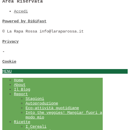
Area Riservata
Accedi
Powered by DiGiFast
© La Rapa Rossa info@laraparossa.it
Privacy
-
Cookie
MENU
Home
About
Il Blog
Report
Stagioni
Autoproduzione
Eco-attività quotidiane
Into the veggies! Mangiar fuori a
modo mio
Ricette
I Cereali