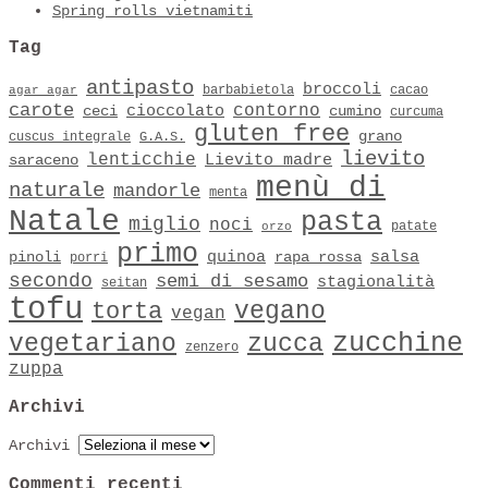
Spring rolls vietnamiti
Tag
antipasto
broccoli
barbabietola
cacao
agar agar
carote
contorno
cioccolato
ceci
cumino
curcuma
gluten free
grano
cuscus integrale
G.A.S.
lievito
lenticchie
Lievito madre
saraceno
menù di
naturale
mandorle
menta
Natale
pasta
miglio
noci
patate
orzo
primo
quinoa
salsa
pinoli
rapa rossa
porri
secondo
semi di sesamo
stagionalità
seitan
tofu
vegano
torta
vegan
zucchine
vegetariano
zucca
zenzero
zuppa
Archivi
Archivi
Commenti recenti