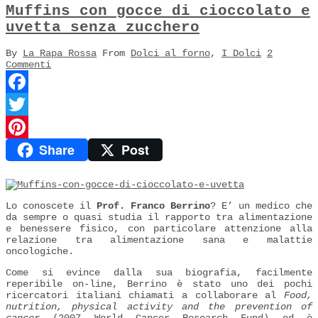
Muffins con gocce di cioccolato e
uvetta senza zucchero
By
La Rapa Rossa
From
Dolci al forno
,
I Dolci
2
Commenti
Facebook
Twitter
Share
Post
Pinterest
Lo conoscete il
Prof. Franco Berrino
? E’ un medico che
da sempre o quasi studia il rapporto tra alimentazione
e benessere fisico, con particolare attenzione alla
relazione tra alimentazione sana e malattie
oncologiche.
Come si evince dalla sua biografia, facilmente
reperibile on-line, Berrino è stato uno dei pochi
ricercatori italiani chiamati a collaborare al
Food,
nutrition, physical activity and the prevention of
cancer
(2007 World Cancer Research Fund) ed è