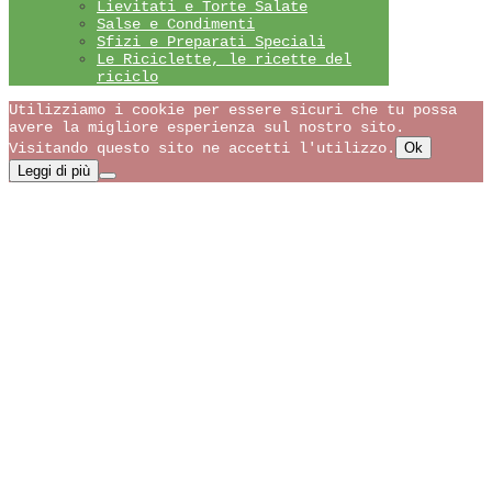
Lievitati e Torte Salate
Salse e Condimenti
Sfizi e Preparati Speciali
Le Riciclette, le ricette del
riciclo
Utilizziamo i cookie per essere sicuri che tu possa
avere la migliore esperienza sul nostro sito.
Visitando questo sito ne accetti l'utilizzo.
Ok
Leggi di più