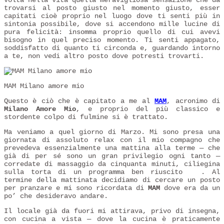
trovarsi al posto giusto nel momento giusto, esser
capitati cioè proprio nel luogo dove ti senti più in
sintonia possibile, dove si accendono mille lucine di
pura felicità: insomma proprio quello di cui avevi
bisogno in quel preciso momento. Ti senti appagato,
soddisfatto di quanto ti circonda e, guardando intorno
a te, non vedi altro posto dove potresti trovarti.
MAM Milano amore mio
Questo è ciò che è capitato a me al
MAM
, acronimo di
Milano Amore Mio
, e proprio del più classico e
stordente colpo di fulmine si è trattato.
Ma veniamo a quel giorno di Marzo. Mi sono presa una
giornata di assoluto relax con il mio compagno che
prevedeva essenzialmente una mattina alla terme — che
già di per sé sono un gran privilegio ogni tanto —
corredate di massaggio da cinquanta minuti, ciliegina
sulla torta di un programma ben riuscito
. Al
termine della mattinata decidiamo di cercare un posto
per pranzare e mi sono ricordata di
MAM
dove era da un
po’ che desideravo andare.
Il locale già da fuori mi attirava, privo di insegna,
con cucina a vista — dove la cucina è praticamente