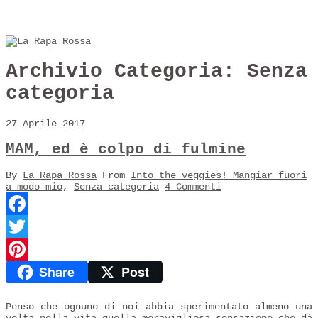
Archivio Categoria:
Senza
categoria
27 Aprile 2017
MAM, ed è colpo di fulmine
By
La Rapa Rossa
From
Into the veggies! Mangiar fuori
a modo mio
,
Senza categoria
4 Commenti
Facebook
Twitter
Share
Post
Pinterest
Penso che ognuno di noi abbia sperimentato almeno una
volta nella vita quella meravigliosa sensazione che dà