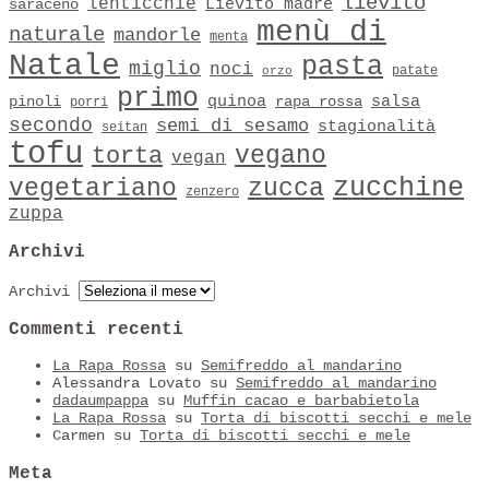
lievito
lenticchie
Lievito madre
saraceno
menù di
naturale
mandorle
menta
Natale
pasta
miglio
noci
patate
orzo
primo
quinoa
salsa
pinoli
rapa rossa
porri
secondo
semi di sesamo
stagionalità
seitan
tofu
vegano
torta
vegan
zucchine
vegetariano
zucca
zenzero
zuppa
Archivi
Archivi
Commenti recenti
La Rapa Rossa
su
Semifreddo al mandarino
Alessandra Lovato
su
Semifreddo al mandarino
dadaumpappa
su
Muffin cacao e barbabietola
La Rapa Rossa
su
Torta di biscotti secchi e mele
Carmen
su
Torta di biscotti secchi e mele
Meta