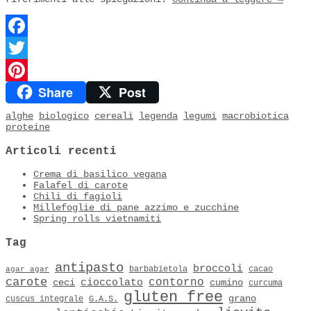
Facebook
Twitter
Share
Post
Pinterest
alghe
biologico
cereali
legenda
legumi
macrobiotica
proteine
Articoli recenti
Crema di basilico vegana
Falafel di carote
Chili di fagioli
Millefoglie di pane azzimo e zucchine
Spring rolls vietnamiti
Tag
antipasto
broccoli
barbabietola
cacao
agar agar
carote
contorno
cioccolato
ceci
cumino
curcuma
gluten free
grano
cuscus integrale
G.A.S.