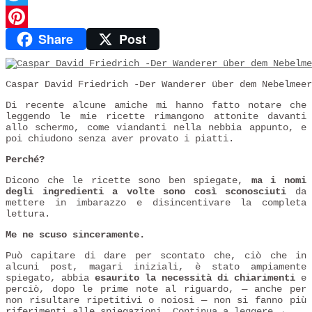
Twitter
Share
Post
Pinterest
Caspar David Friedrich -Der Wanderer über dem Nebelmeer
Di recente alcune amiche mi hanno fatto notare che
leggendo le mie ricette rimangono attonite davanti
allo schermo, come viandanti nella nebbia appunto, e
poi chiudono senza aver provato i piatti.
Perché?
Dicono che le ricette sono ben spiegate,
ma i nomi
degli ingredienti a volte sono così sconosciuti
da
mettere in imbarazzo e disincentivare la completa
lettura.
Me ne scuso sinceramente.
Può capitare di dare per scontato che, ciò che in
alcuni post, magari iniziali, è stato ampiamente
spiegato, abbia
esaurito la necessità di chiarimenti
e
perciò, dopo le prime note al riguardo, — anche per
non risultare ripetitivi o noiosi — non si fanno più
riferimenti alle spiegazioni.
Continua a leggere
→