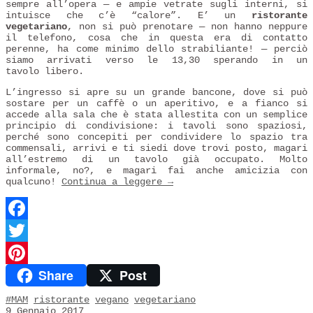
sempre all’opera — e ampie vetrate sugli interni, si
intuisce che c’è “calore”. E’ un
ristorante
vegetariano
, non si può prenotare — non hanno neppure
il telefono, cosa che in questa era di contatto
perenne, ha come minimo dello strabiliante! — perciò
siamo arrivati verso le 13,30 sperando in un
tavolo libero.
L’ingresso si apre su un grande bancone, dove si può
sostare per un caffè o un aperitivo, e a fianco si
accede alla sala che è stata allestita con un semplice
principio di condivisione: i tavoli sono spaziosi,
perché sono concepiti per condividere lo spazio tra
commensali, arrivi e ti siedi dove trovi posto, magari
all’estremo di un tavolo già occupato. Molto
informale, no?, e magari fai anche amicizia con
qualcuno!
Continua a leggere
→
Facebook
Twitter
Share
Post
Pinterest
#MAM
ristorante
vegano
vegetariano
9 Gennaio 2017