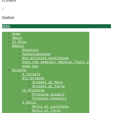
Privacy
-
Cookie
MENU
Home
About
Il Blog
Report
Stagioni
Autoproduzione
Eco-attività quotidiane
Into the veggies! Mangiar fuori a
modo mio
Ricette
I Cereali
Gli Ortaggi
Ortaggi di Mare
Ortaggi di Terra
Le Proteine
Proteine Animali
Proteine Vegetali
I Dolci
Dolci al cucchiaio
Dolci al forno