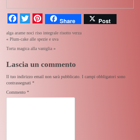
Facebook
Twitter
Pinterest
Share
Post
alga arame
noci
riso integrale
risotto
verza
«
Plum-cake alle spezie e uva
Torta magica alla vaniglia
»
Lascia un commento
Il tuo indirizzo email non sarà pubblicato.
I campi obbligatori sono
contrassegnati
*
Commento
*