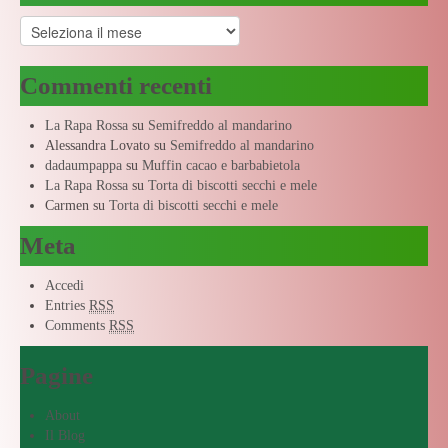
Archivi
Commenti recenti
La Rapa Rossa
su
Semifreddo al mandarino
Alessandra Lovato
su
Semifreddo al mandarino
dadaumpappa
su
Muffin cacao e barbabietola
La Rapa Rossa
su
Torta di biscotti secchi e mele
Carmen
su
Torta di biscotti secchi e mele
Meta
Accedi
Entries
RSS
Comments
RSS
Pagine
About
Il Blog