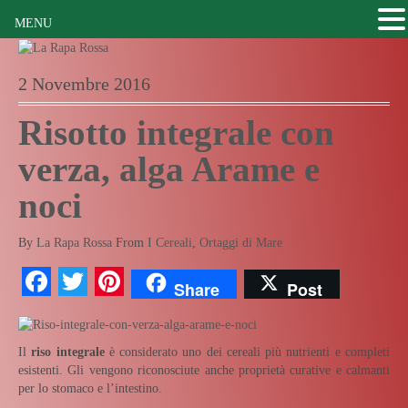
MENU
2 Novembre 2016
Risotto integrale con
verza, alga Arame e
noci
By
La Rapa Rossa
From
I Cereali
,
Ortaggi di Mare
Facebook
Twitter
Pinterest
Share
Post
Il
riso integrale
è considerato uno dei cereali più nutrienti e completi
esistenti. Gli vengono riconosciute anche proprietà curative e calmanti
per lo stomaco e l’intestino.