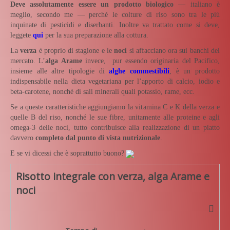
Deve assolutamente essere un prodotto biologico
— italiano è
meglio, secondo me — perché le colture di riso sono tra le più
inquinate di pesticidi e diserbanti. Inoltre va trattato come si deve,
leggete
qui
per la sua preparazione alla cottura.
La
verza
è proprio di stagione e le
noci
si affacciano ora sui banchi del
mercato. L’
alga Arame
invece, pur essendo originaria del Pacifico,
insieme alle altre tipologie di
alghe commestibili
, è un prodotto
indispensabile nella dieta vegetariana per l’apporto di calcio, iodio e
beta-carotene, nonché di sali minerali quali potassio, rame, ecc.
Se a queste caratteristiche aggiungiamo la vitamina C e K della verza e
quelle B del riso, nonché le sue fibre, unitamente alle proteine e agli
omega-3 delle noci, tutto contribuisce alla realizzazione di un piatto
davvero
completo dal punto di vista nutrizionale
.
E se vi dicessi che è soprattutto buono?
Risotto integrale con verza, alga Arame e
noci