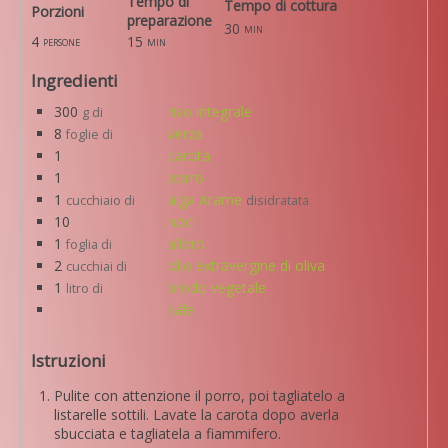
Tempo di
Tempo di cottura
Porzioni
preparazione
30
min
4
15
persone
min
Ingredienti
300
riso integrale
g di
8
verza
foglie di
1
carota
1
porro
1
alga Arame
cucchiaio di
disidratata
10
noci
1
alloro
foglia di
2
olio extravergine di oliva
cucchiai di
1
brodo vegetale
litro di
sale
Istruzioni
Pulite con attenzione il porro, poi tagliatelo a
listarelle sottili. Lavate la carota dopo averla
sbucciata e tagliatela a fiammifero.