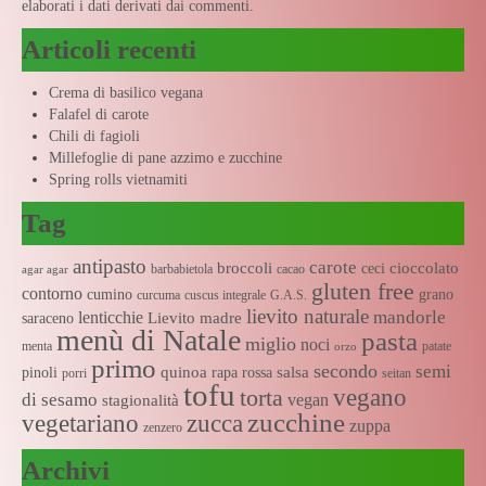
elaborati i dati derivati dai commenti
.
Articoli recenti
Crema di basilico vegana
Falafel di carote
Chili di fagioli
Millefoglie di pane azzimo e zucchine
Spring rolls vietnamiti
Tag
antipasto
carote
broccoli
cioccolato
ceci
barbabietola
cacao
agar agar
gluten free
contorno
cumino
grano
curcuma
cuscus integrale
G.A.S.
lievito naturale
mandorle
lenticchie
Lievito madre
saraceno
menù di Natale
pasta
miglio
noci
menta
patate
orzo
primo
secondo
semi
quinoa
salsa
pinoli
rapa rossa
porri
seitan
tofu
vegano
torta
di sesamo
vegan
stagionalità
zucchine
vegetariano
zucca
zuppa
zenzero
Archivi