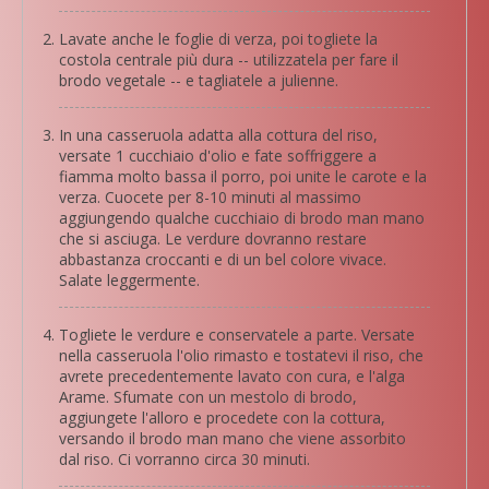
Lavate anche le foglie di verza, poi togliete la
costola centrale più dura -- utilizzatela per fare il
brodo vegetale -- e tagliatele a julienne.
In una casseruola adatta alla cottura del riso,
versate 1 cucchiaio d'olio e fate soffriggere a
fiamma molto bassa il porro, poi unite le carote e la
verza. Cuocete per 8-10 minuti al massimo
aggiungendo qualche cucchiaio di brodo man mano
che si asciuga. Le verdure dovranno restare
abbastanza croccanti e di un bel colore vivace.
Salate leggermente.
Togliete le verdure e conservatele a parte. Versate
nella casseruola l'olio rimasto e tostatevi il riso, che
avrete precedentemente lavato con cura, e l'alga
Arame. Sfumate con un mestolo di brodo,
aggiungete l'alloro e procedete con la cottura,
versando il brodo man mano che viene assorbito
dal riso. Ci vorranno circa 30 minuti.