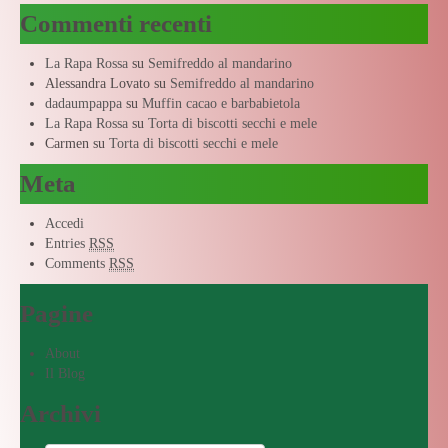
Commenti recenti
La Rapa Rossa
su
Semifreddo al mandarino
Alessandra Lovato
su
Semifreddo al mandarino
dadaumpappa
su
Muffin cacao e barbabietola
La Rapa Rossa
su
Torta di biscotti secchi e mele
Carmen
su
Torta di biscotti secchi e mele
Meta
Accedi
Entries
RSS
Comments
RSS
Pagine
About
Il Blog
Archivi