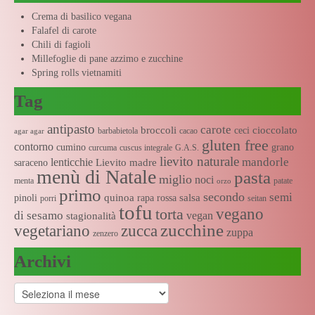
Crema di basilico vegana
Falafel di carote
Chili di fagioli
Millefoglie di pane azzimo e zucchine
Spring rolls vietnamiti
Tag
antipasto
carote
broccoli
cioccolato
ceci
barbabietola
cacao
agar agar
gluten free
contorno
cumino
grano
curcuma
cuscus integrale
G.A.S.
lievito naturale
mandorle
lenticchie
Lievito madre
saraceno
menù di Natale
pasta
miglio
noci
menta
patate
orzo
primo
secondo
semi
quinoa
salsa
pinoli
rapa rossa
porri
seitan
tofu
vegano
torta
di sesamo
vegan
stagionalità
zucchine
vegetariano
zucca
zuppa
zenzero
Archivi
Archivi