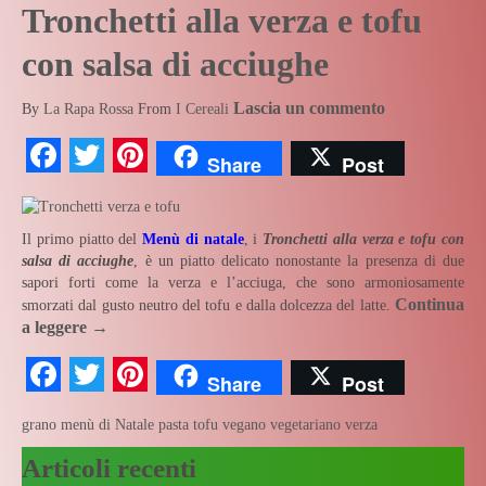
Tronchetti alla verza e tofu
con salsa di acciughe
Lascia un commento
By
La Rapa Rossa
From
I Cereali
Facebook
Twitter
Pinterest
Share
Post
Il primo piatto del
Menù di natale
, i
Tronchetti alla verza e tofu con
salsa di acciughe
, è un piatto delicato nonostante la presenza di due
sapori forti come la verza e l’acciuga, che sono armoniosamente
Continua
smorzati dal gusto neutro del tofu e dalla dolcezza del latte.
a leggere
→
Facebook
Twitter
Pinterest
Share
Post
grano
menù di Natale
pasta
tofu
vegano
vegetariano
verza
Articoli recenti