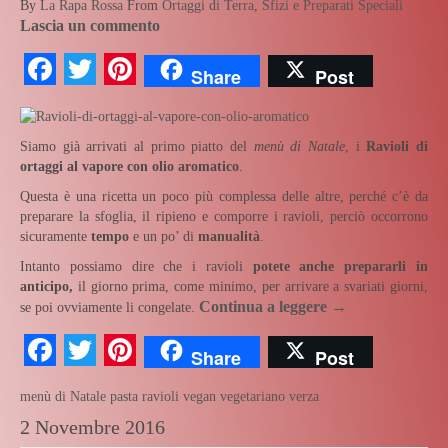
By
La Rapa Rossa
From
Ortaggi di Terra
,
Sfizi e Preparati Speciali
Lascia un commento
Facebook
Twitter
Pinterest
Share
Post
Siamo già arrivati al primo piatto del
menù di Natale
, i
Ravioli di
ortaggi al vapore con olio aromatico
.
Questa è una ricetta un poco più complessa delle altre, perché c’è da
preparare la sfoglia, il ripieno e comporre i ravioli, perciò occorrono
sicuramente
tempo
e un po’ di
manualità
.
Intanto possiamo dire che i ravioli
potete anche prepararli in
anticipo,
il giorno prima, come minimo, per arrivare a svariati giorni,
Continua a leggere
→
se poi ovviamente li congelate.
Facebook
Twitter
Pinterest
Share
Post
menù di Natale
pasta
ravioli
vegan
vegetariano
verza
2 Novembre 2016