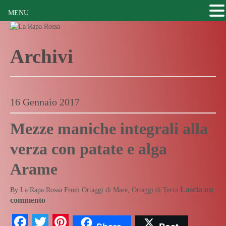
MENU
Archivi
16 Gennaio 2017
Mezze maniche integrali alla
verza con patate e alga
Arame
Lascia un
By
La Rapa Rossa
From
Ortaggi di Mare
,
Ortaggi di Terra
commento
Facebook
Twitter
Pinterest