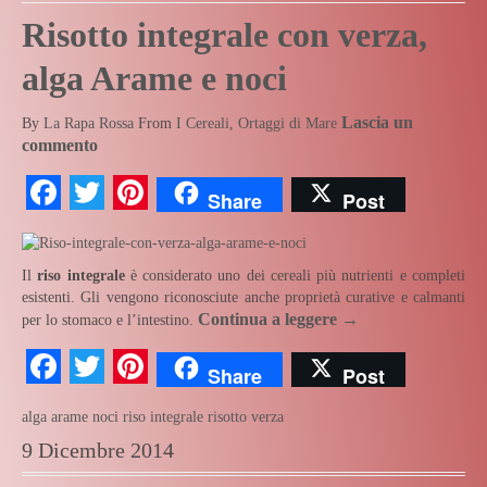
Risotto integrale con verza,
alga Arame e noci
Lascia un
By
La Rapa Rossa
From
I Cereali
,
Ortaggi di Mare
commento
Facebook
Twitter
Pinterest
Share
Post
Il
riso integrale
è considerato uno dei cereali più nutrienti e completi
esistenti. Gli vengono riconosciute anche proprietà curative e calmanti
Continua a leggere
→
per lo stomaco e l’intestino.
Facebook
Twitter
Pinterest
Share
Post
alga arame
noci
riso integrale
risotto
verza
9 Dicembre 2014