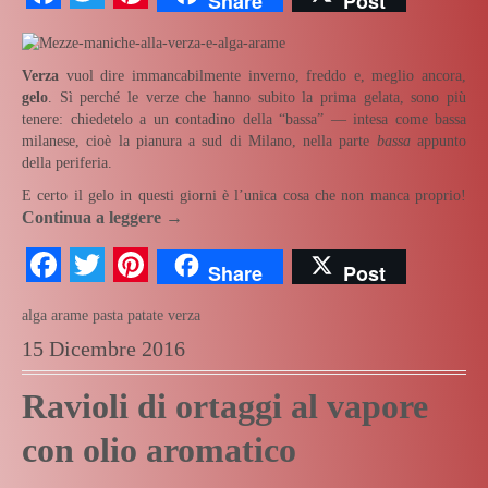
Share
Post
Verza
vuol dire immancabilmente inverno, freddo e, meglio ancora,
gelo
. Sì perché le verze che hanno subito la prima gelata, sono più
tenere: chiedetelo a un contadino della “bassa” — intesa come bassa
milanese, cioè la pianura a sud di Milano, nella parte
bassa
appunto
della periferia.
E certo il gelo in questi giorni è l’unica cosa che non manca proprio!
Continua a leggere
→
Facebook
Twitter
Pinterest
Share
Post
alga arame
pasta
patate
verza
15 Dicembre 2016
Ravioli di ortaggi al vapore
con olio aromatico