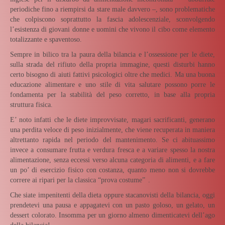
periodiche fino a riempirsi da stare male davvero –, sono problematiche
che colpiscono soprattutto la fascia adolescenziale, sconvolgendo
l’esistenza di giovani donne e uomini che vivono il cibo come elemento
totalizzante e spaventoso.
Sempre in bilico tra la paura della bilancia e l’ossessione per le diete,
sulla strada del rifiuto della propria immagine, questi disturbi hanno
certo bisogno di aiuti fattivi psicologici oltre che medici. Ma una buona
educazione alimentare e uno stile di vita salutare possono porre le
fondamenta per la stabilità del peso corretto, in base alla propria
struttura fisica.
E’ noto infatti che le diete improvvisate, magari sacrificanti, generano
una perdita veloce di peso inizialmente, che viene recuperata in maniera
altrettanto rapida nel periodo del mantenimento. Se ci abituassimo
invece a consumare frutta e verdura fresca e a variare spesso la nostra
alimentazione, senza eccessi verso alcuna categoria di alimenti, e a fare
un po’ di esercizio fisico con costanza, quanto meno non si dovrebbe
correre ai ripari per la classica “prova costume”
.
Che siate impenitenti della dieta oppure stacanovisti della bilancia, oggi
prendetevi una pausa e appagatevi con un pasto goloso, un gelato, un
dessert colorato. Insomma per un giorno almeno dimenticatevi dell’ago