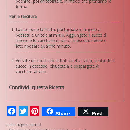
pochino, poi arrotolatele, in modo che prendano la
forma.
Per la farcitura
Lavate bene la frutta, poi tagliate le fragole a
pezzetti e unitele ai mirtilli. Aggiungete il succo di
limone e lo zucchero rimasto, mescolate bene e
fate riposare qualche minuto.
Versate un cucchiaio di frutta nella cialda, scolando il
succo in eccesso, chiudetela e cospargete di
zucchero al velo.
Condividi questa Ricetta
Facebook
Twitter
Pinterest
Share
Post
cialda
fragole
mirtilli