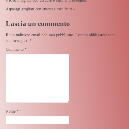
«
Riso integrale con verdure e salsa al prezzemolo
Asparagi grigliati con cuscus e tofu fritti
»
Lascia un commento
Il tuo indirizzo email non sarà pubblicato.
I campi obbligatori sono
contrassegnati
*
Commento
*
Nome
*