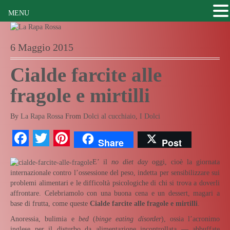
MENU
6 Maggio 2015
Cialde farcite alle
fragole e mirtilli
By
La Rapa Rossa
From
Dolci al cucchiaio
,
I Dolci
Facebook
Twitter
Pinterest
Share
Post
E’ il
no diet day
oggi, cioè la giornata
internazionale contro l’ossessione del peso, indetta per sensibilizzare sui
problemi alimentari e le difficoltà psicologiche di chi si trova a doverli
affrontare. Celebriamolo con una buona cena e un dessert, magari a
base di frutta, come queste
Cialde farcite alle fragole e mirtilli
.
Anoressia, bulimia e
bed
(
binge eating disorder
), ossia l’acronimo
inglese per il disturbo da alimentazione incontrollata — abbuffate