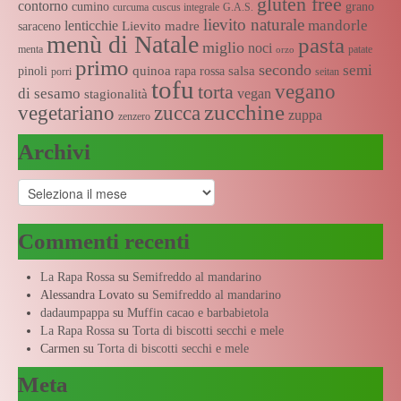
gluten free
contorno
cumino
grano
curcuma
cuscus integrale
G.A.S.
lievito naturale
mandorle
lenticchie
Lievito madre
saraceno
menù di Natale
pasta
miglio
noci
menta
patate
orzo
primo
secondo
semi
quinoa
salsa
pinoli
rapa rossa
porri
seitan
tofu
vegano
torta
di sesamo
vegan
stagionalità
zucchine
vegetariano
zucca
zuppa
zenzero
Archivi
Archivi
Commenti recenti
La Rapa Rossa
su
Semifreddo al mandarino
Alessandra Lovato
su
Semifreddo al mandarino
dadaumpappa
su
Muffin cacao e barbabietola
La Rapa Rossa
su
Torta di biscotti secchi e mele
Carmen
su
Torta di biscotti secchi e mele
Meta