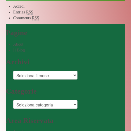
Accedi
Entries
RSS
Comments
RSS
Pagine
About
Il Blog
Archivi
Categorie
Area Riservata