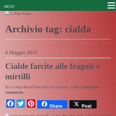
MENU
Archivio tag:
cialda
6 Maggio 2015
Cialde farcite alle fragole e
mirtilli
Lascia un
By
La Rapa Rossa
From
Dolci al cucchiaio
,
I Dolci
commento
Facebook
Twitter
Pinterest
Share
Post
E’ il
no diet day
oggi, cioè la giornata