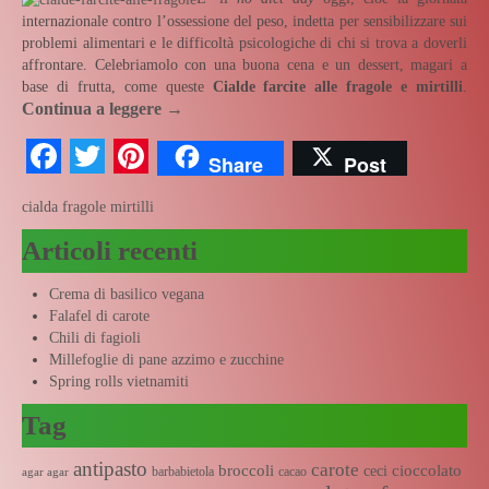
internazionale contro l’ossessione del peso, indetta per sensibilizzare sui
problemi alimentari e le difficoltà psicologiche di chi si trova a doverli
affrontare. Celebriamolo con una buona cena e un dessert, magari a
base di frutta, come queste
Cialde farcite alle fragole e mirtilli
.
Continua a leggere
→
Facebook
Twitter
Pinterest
Share
Post
cialda
fragole
mirtilli
Articoli recenti
Crema di basilico vegana
Falafel di carote
Chili di fagioli
Millefoglie di pane azzimo e zucchine
Spring rolls vietnamiti
Tag
antipasto
carote
broccoli
cioccolato
ceci
barbabietola
cacao
agar agar