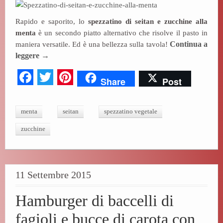
bo
tte
er
Rapido e saporito, lo
spezzatino di seitan e zucchine alla
ok
r
es
menta
è un secondo piatto alternativo che risolve il pasto in
t
maniera versatile. Ed è una bellezza sulla tavola!
Continua a
leggere
→
Fa
T
Pi
Share
Post
ce
wi
nt
bo
tte
er
menta
seitan
spezzatino vegetale
ok
r
es
zucchine
t
11 Settembre 2015
Hamburger di baccelli di
fagioli e bucce di carota con