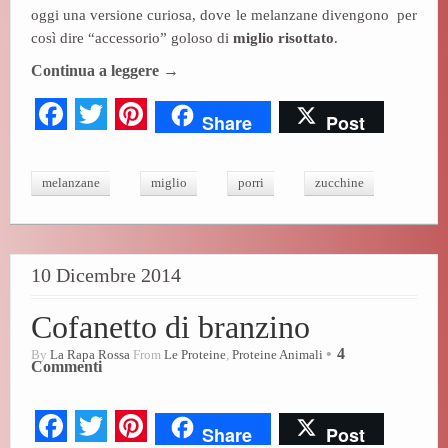
oggi una versione curiosa, dove le melanzane divengono per
così dire “accessorio” goloso di
miglio risottato
.
Continua a leggere
→
Fa
T
Pi
Share
Post
ce
wi
nt
bo
tte
er
melanzane
miglio
porri
zucchine
ok
r
es
t
10 Dicembre 2014
Cofanetto di branzino
4
By
La Rapa Rossa
From
Le Proteine
,
Proteine Animali
Commenti
Fa
T
Pi
Share
Post