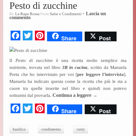
Pesto di zucchine
Lascia un
By
La Rapa Rossa
From
Salse e Condimenti
commento
Fa
T
Pi
Share
Post
ce
wi
nt
bo
tte
er
Il
Pesto di zucchine
è una ricetta molto semplice ma
ok
r
es
nutriente, trovata nel libro
3R in cucina
, scritto da Manuela
t
Porta che ho intervistato per voi [
per leggere l’intervista
].
Manuela ha indicato questa come la ricetta che più le sta a
cuore tra quelle inserite nel libro e quindi non potevo
sottrarmi dal provarla.
Continua a leggere
→
Fa
T
Pi
Share
Post
ce
wi
nt
bo
tte
er
basilico
condimento
curry