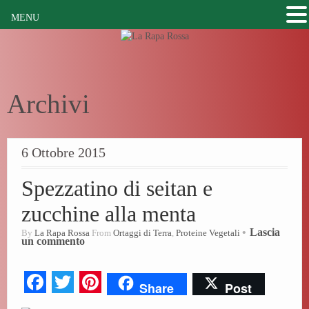
MENU
Archivi
6 Ottobre 2015
Spezzatino di seitan e
zucchine alla menta
Lascia
By
La Rapa Rossa
From
Ortaggi di Terra
,
Proteine Vegetali
un commento
Fa
T
Pi
Share
Post
ce
wi
nt