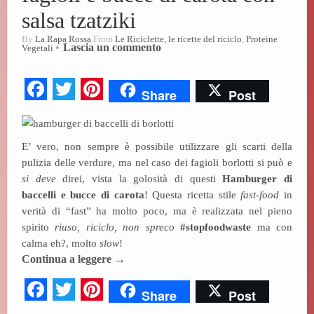
salsa tzatziki
By
La Rapa Rossa
From
Le Riciclette, le ricette del riciclo
,
Proteine
Lascia un commento
Vegetali
Fa
T
Pi
Share
Post
ce
wi
nt
bo
tte
er
E’ vero, non sempre è possibile utilizzare gli scarti della
ok
r
es
pulizia delle verdure, ma nel caso dei fagioli borlotti si può e
t
si deve
direi, vista la golosità di questi
Hamburger di
baccelli e bucce di carota
! Questa ricetta stile
fast-food
in
verità di “fast” ha molto poco, ma è realizzata nel pieno
spirito
riuso, riciclo, non spreco
#stopfoodwaste
ma con
calma eh?, molto
slow
!
Continua a leggere
→
Fa
T
Pi
Share
Post
ce
wi
nt