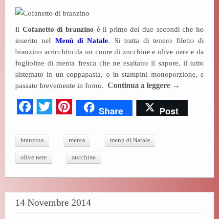
ce
wi
nt
bo
tte
er
Il
Cofanetto di branzino
è il primo dei due secondi che ho
ok
r
es
inserito nel
Menù di Natale
. Si tratta di tenero filetto di
t
branzino arricchito da un cuore di zucchine e olive nere e da
foglioline di menta fresca che ne esaltano il sapore, il tutto
sistemato in un coppapasta, o in stampini monoporzione, e
passato brevemente in forno.
Continua a leggere
→
Fa
T
Pi
Share
Post
ce
wi
nt
bo
tte
er
branzino
menta
menù di Natale
ok
r
es
olive nere
zucchine
t
14 Novembre 2014