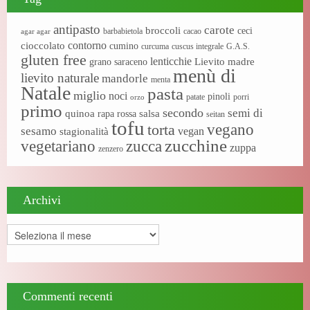
antipasto
carote
broccoli
ceci
barbabietola
cacao
agar agar
contorno
cioccolato
cumino
curcuma
cuscus integrale
G.A.S.
gluten free
lenticchie
Lievito madre
grano saraceno
menù di
lievito naturale
mandorle
menta
Natale
pasta
miglio
noci
pinoli
patate
porri
orzo
primo
secondo
semi di
quinoa
salsa
rapa rossa
seitan
tofu
vegano
torta
sesamo
vegan
stagionalità
zucchine
vegetariano
zucca
zuppa
zenzero
Archivi
Archivi
Commenti recenti