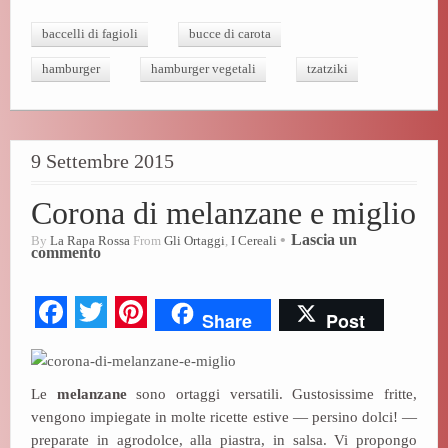
bo
tte
er
baccelli di fagioli
bucce di carota
ok
r
es
hamburger
hamburger vegetali
tzatziki
t
9 Settembre 2015
Corona di melanzane e miglio
Lascia un
By
La Rapa Rossa
From
Gli Ortaggi
,
I Cereali
commento
Fa
T
Pi
Share
Post
ce
wi
nt
bo
tte
er
Le
melanzane
sono ortaggi versatili. Gustosissime fritte,
ok
r
es
vengono impiegate in molte ricette estive — persino dolci! —
t
preparate in agrodolce, alla piastra, in salsa. Vi propongo