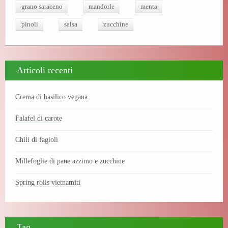
ok
r
es
grano saraceno
mandorle
menta
t
pinoli
salsa
zucchine
Articoli recenti
Crema di basilico vegana
Falafel di carote
Chili di fagioli
Millefoglie di pane azzimo e zucchine
Spring rolls vietnamiti
Tag