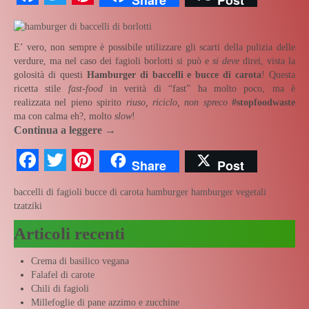
E’ vero, non sempre è possibile utilizzare gli scarti della pulizia delle
verdure, ma nel caso dei fagioli borlotti si può e
si deve
direi, vista la
golosità di questi
Hamburger di baccelli e bucce di carota
! Questa
ricetta stile
fast-food
in verità di “fast” ha molto poco, ma è
realizzata nel pieno spirito
riuso, riciclo, non spreco
#stopfoodwaste
ma con calma eh?, molto
slow
!
Continua a leggere
→
Facebook
Twitter
Pinterest
Share
Post
baccelli di fagioli
bucce di carota
hamburger
hamburger vegetali
tzatziki
Articoli recenti
Crema di basilico vegana
Falafel di carote
Chili di fagioli
Millefoglie di pane azzimo e zucchine