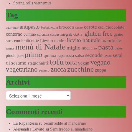
Spring rolls vietnamiti
Tag
antipasto
carote
broccoli
cioccolato
ceci
barbabietola
cacao
agar agar
gluten free
contorno
cumino
grano
curcuma
cuscus integrale
G.A.S.
lievito naturale
mandorle
lenticchie
Lievito madre
saraceno
menù di Natale
pasta
miglio
noci
menta
patate
orzo
primo
secondo
semi
quinoa
salsa
pinoli
rapa rossa
porri
seitan
tofu
vegano
torta
di sesamo
vegan
stagionalità
zucchine
vegetariano
zucca
zuppa
zenzero
Archivi
Archivi
Commenti recenti
La Rapa Rossa
su
Semifreddo al mandarino
Alessandra Lovato
su
Semifreddo al mandarino