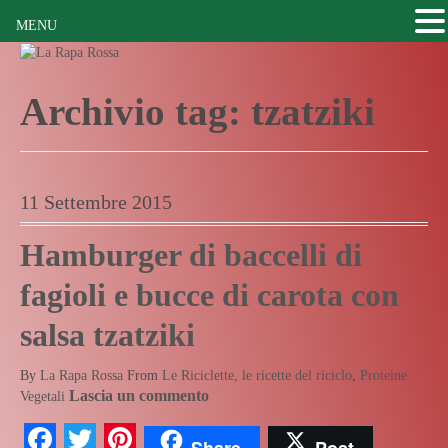
MENU
Archivio tag:
tzatziki
11 Settembre 2015
Hamburger di baccelli di
fagioli e bucce di carota con
salsa tzatziki
By
La Rapa Rossa
From
Le Riciclette, le ricette del riciclo
,
Proteine
Lascia un commento
Vegetali
Facebook
Twitter
Pinterest
Share
Post