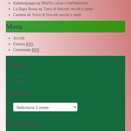
dadaumpappa
su
Muffin cacao e barbabietola
La Rapa Rossa
su
Torta di biscotti secchi e mele
Carmen
su
Torta di biscotti secchi e mele
Meta
Accedi
Entries
RSS
Comments
RSS
Pagine
About
Il Blog
Archivi
Categorie