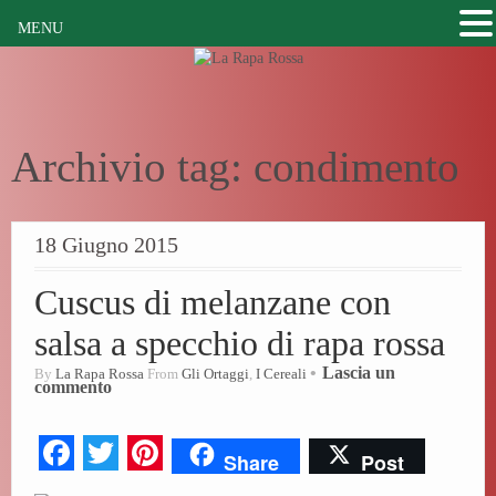
MENU
Archivio tag:
condimento
18 Giugno 2015
Cuscus di melanzane con
salsa a specchio di rapa rossa
Lascia un
By
La Rapa Rossa
From
Gli Ortaggi
,
I Cereali
commento
Fa
T
Pi
Share
Post
ce
wi
nt