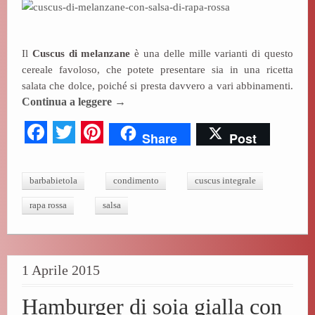
bo
tte
er
ok
r
es
Il
Cuscus di melanzane
è una delle mille varianti di questo
t
cereale favoloso, che potete presentare sia in una ricetta
salata che dolce, poiché si presta davvero a vari abbinamenti.
Continua a leggere
→
Fa
T
Pi
Share
Post
ce
wi
nt
bo
tte
er
barbabietola
condimento
cuscus integrale
ok
r
es
rapa rossa
salsa
t
1 Aprile 2015
Hamburger di soia gialla con