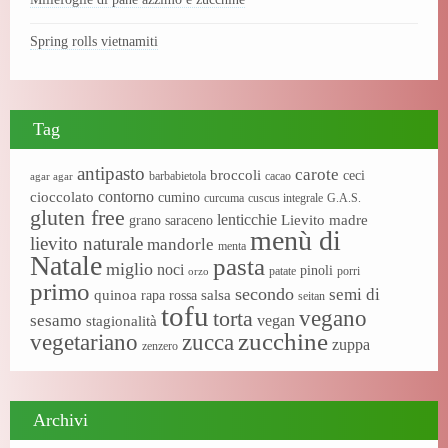
Spring rolls vietnamiti
Tag
antipasto
carote
broccoli
ceci
barbabietola
cacao
agar agar
contorno
cioccolato
cumino
curcuma
cuscus integrale
G.A.S.
gluten free
lenticchie
Lievito madre
grano saraceno
menù di
lievito naturale
mandorle
menta
Natale
pasta
miglio
noci
pinoli
patate
porri
orzo
primo
secondo
semi di
quinoa
salsa
rapa rossa
seitan
tofu
vegano
torta
sesamo
vegan
stagionalità
zucchine
vegetariano
zucca
zuppa
zenzero
Archivi