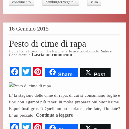
bo
tte
er
condimento
hamburger vegetali
salsa
ok
r
es
t
16 Gennaio 2015
Pesto di cime di rapa
By
La Rapa Rossa
From
Le Riciclette, le ricette del riciclo
,
Salse e
Lascia un commento
Condimenti
Fa
T
Pi
Share
Post
ce
wi
nt
bo
tte
er
E’ la stagione delle cime di rapa, di cui si consumano foglie e
ok
r
es
fiori con i gambi più teneri in molte preparazioni buonissime.
t
E quei fusti grossi? Quelli un po’ coriacei, che fate, li buttate?
E’ un peccato!
Continua a leggere
→
Fa
T
Pi