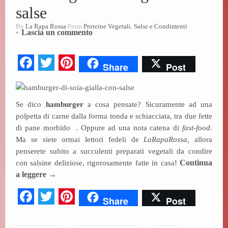
salse
By
La Rapa Rossa
From
Proteine Vegetali
,
Salse e Condimenti
Lascia un commento
Fa
T
Pi
Share
Post
ce
wi
nt
bo
tte
er
Se dico
hamburger
a cosa pensate? Sicuramente ad una
ok
r
es
polpetta di carne dalla forma tonda e schiacciata, tra due fette
t
di pane morbido
. Oppure ad una nota catena di
fast-food
.
Ma se siete ormai lettori fedeli de
LaRapaRossa,
allora
penserete subito a succulenti preparati vegetali da condire
con salsine deliziose, rigorosamente fatte in casa!
Continua
a leggere
→
Fa
T
Pi
Share
Post
ce
wi
nt