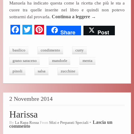
Manuela ha indicato questa come la ricetta che più le sta a
cuore tra quelle inserite nel libro e quindi non potevo
sottrarmi dal provarla.
Continua a leggere
→
Fa
T
Pi
Share
Post
ce
wi
nt
bo
tte
er
basilico
condimento
curry
ok
r
es
grano saraceno
mandorle
menta
t
pinoli
salsa
zucchine
2 Novembre 2014
Harissa
Lascia un
By
La Rapa Rossa
From
Sfizi e Preparati Speciali
commento