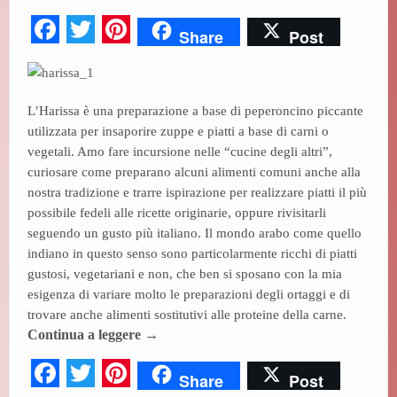
Fa
T
Pi
Share
Post
ce
wi
nt
bo
tte
er
ok
r
es
L’Harissa è una preparazione a base di peperoncino piccante
utilizzata per insaporire zuppe e piatti a base di carni o
t
vegetali. Amo fare incursione nelle “cucine degli altri”,
curiosare come preparano alcuni alimenti comuni anche alla
nostra tradizione e trarre ispirazione per realizzare piatti il più
possibile fedeli alle ricette originarie, oppure rivisitarli
seguendo un gusto più italiano. Il mondo arabo come quello
indiano in questo senso sono particolarmente ricchi di piatti
gustosi, vegetariani e non, che ben si sposano con la mia
esigenza di variare molto le preparazioni degli ortaggi e di
trovare anche alimenti sostitutivi alle proteine della carne.
Continua a leggere
→
Fa
T
Pi
Share
Post