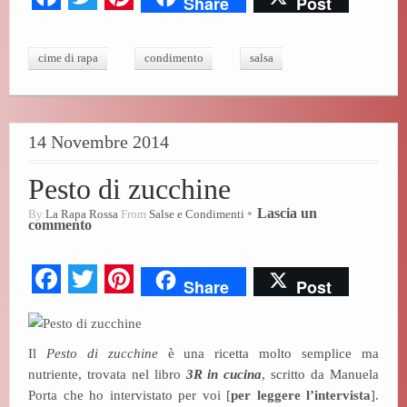
Share
Post
ce
wi
nt
bo
tte
er
cime di rapa
condimento
salsa
ok
r
es
t
14 Novembre 2014
Pesto di zucchine
Lascia un
By
La Rapa Rossa
From
Salse e Condimenti
commento
Fa
T
Pi
Share
Post
ce
wi
nt
bo
tte
er
Il
Pesto di zucchine
è una ricetta molto semplice ma
ok
r
es
nutriente, trovata nel libro
3R in cucina
, scritto da Manuela
t
Porta che ho intervistato per voi [
per leggere l’intervista
].