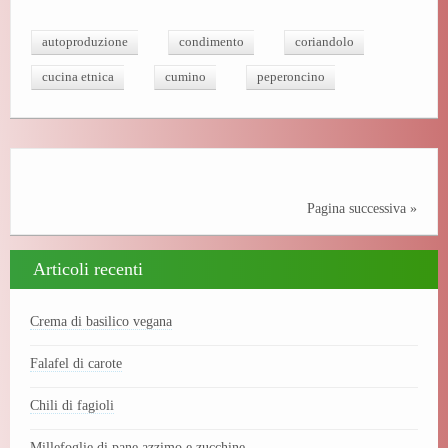
ce
wi
nt
bo
tte
er
autoproduzione
condimento
coriandolo
ok
r
es
cucina etnica
cumino
peperoncino
t
Pagina successiva »
Articoli recenti
Crema di basilico vegana
Falafel di carote
Chili di fagioli
Millefoglie di pane azzimo e zucchine