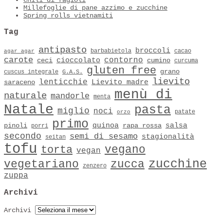
Chili di fagioli
Millefoglie di pane azzimo e zucchine
Spring rolls vietnamiti
Tag
antipasto
broccoli
barbabietola
cacao
agar agar
carote
contorno
cioccolato
ceci
cumino
curcuma
gluten free
grano
cuscus integrale
G.A.S.
lievito
lenticchie
Lievito madre
saraceno
menù di
naturale
mandorle
menta
Natale
pasta
miglio
noci
patate
orzo
primo
quinoa
salsa
pinoli
rapa rossa
porri
secondo
semi di sesamo
stagionalità
seitan
tofu
vegano
torta
vegan
zucchine
vegetariano
zucca
zenzero
zuppa
Archivi
Archivi