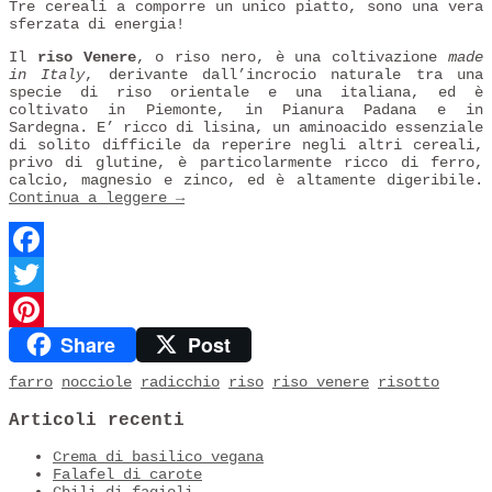
Tre cereali a comporre un unico piatto, sono una vera
sferzata di energia!
Il
riso Venere
, o riso nero, è una coltivazione
made
in Italy
, derivante dall’incrocio naturale tra una
specie di riso orientale e una italiana, ed è
coltivato in Piemonte, in Pianura Padana e in
Sardegna. E’ ricco di lisina, un aminoacido essenziale
di solito difficile da reperire negli altri cereali,
privo di glutine, è particolarmente ricco di ferro,
calcio, magnesio e zinco, ed è altamente digeribile.
Continua a leggere
→
Facebook
Twitter
Share
Post
Pinterest
farro
nocciole
radicchio
riso
riso venere
risotto
Articoli recenti
Crema di basilico vegana
Falafel di carote