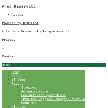
Area Riservata
Accedi
Powered by DiGiFast
© La Rapa Rossa info@laraparossa.it
Privacy
-
Cookie
MENU
Home
About
Il Blog
Report
Stagioni
Autoproduzione
Eco-attività quotidiane
Into the veggies! Mangiar fuori a
modo mio
Ricette