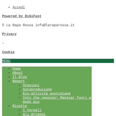
Accedi
Powered by DiGiFast
© La Rapa Rossa info@laraparossa.it
Privacy
-
Cookie
MENU
Home
About
Il Blog
Report
Stagioni
Autoproduzione
Eco-attività quotidiane
Into the veggies! Mangiar fuori a
modo mio
Ricette
I Cereali
Gli Ortaggi