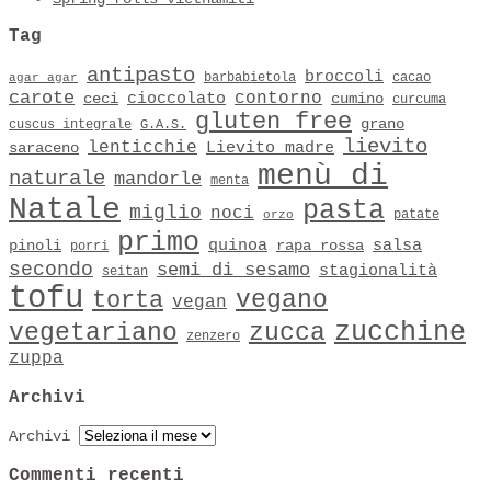
Tag
antipasto
broccoli
barbabietola
cacao
agar agar
carote
contorno
cioccolato
ceci
cumino
curcuma
gluten free
grano
cuscus integrale
G.A.S.
lievito
lenticchie
Lievito madre
saraceno
menù di
naturale
mandorle
menta
Natale
pasta
miglio
noci
patate
orzo
primo
quinoa
salsa
pinoli
rapa rossa
porri
secondo
semi di sesamo
stagionalità
seitan
tofu
vegano
torta
vegan
zucchine
vegetariano
zucca
zenzero
zuppa
Archivi
Archivi
Commenti recenti