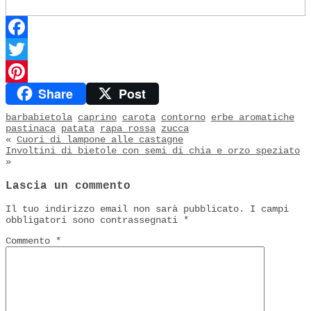
Facebook
Twitter
Share
Post
Pinterest
barbabietola
caprino
carota
contorno
erbe aromatiche
pastinaca
patata
rapa rossa
zucca
«
Cuori di lampone alle castagne
Involtini di bietole con semi di chia e orzo speziato
»
Lascia un commento
Il tuo indirizzo email non sarà pubblicato.
I campi
obbligatori sono contrassegnati
*
Commento
*