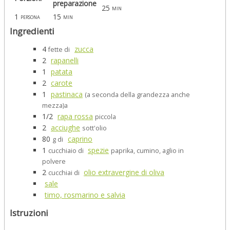
preparazione
25
min
1
15
persona
min
Ingredienti
4
zucca
fette di
2
rapanelli
1
patata
2
carote
1
pastinaca
(a seconda della grandezza anche
mezza)a
1/2
rapa rossa
piccola
2
acciughe
sott'olio
80
caprino
g di
1
spezie
cucchiaio di
paprika, cumino, aglio in
polvere
2
olio extravergine di oliva
cucchiai di
sale
timo, rosmarino e salvia
Istruzioni