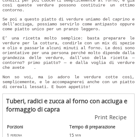
conditi per poi cuocerli semplicemente al forno; e già
così queste verdure possono costituire un ottimo
contorno.
Se poi a questo piatto di verdure uniamo del caprino e
dell’acciuga, possiamo servirlo come antipasto oppure
come piatto unico per un pranzo leggero.
E’ una ricetta molto semplice: basta preparare le
verdure per la cottura, condirle con un mix di spezie
e olio e passarle alcuni minuti al forno. Le dosi sono
orientative per una persona perché molto dipende dalla
grandezza delle verdure, dall’uso della ricetta —
contorno? primo piatto? — e dalla voglia di verdure
che avete
.
Non so voi, ma io adoro le verdure cotte così,
semplicemente, e le accompagnerei anche con un piatto
di cereali lessati. E buon appetito!
Tuberi, radici e zucca al forno con acciuga e
formaggio di capra
Print Recipe
Porzioni
Tempo di preparazione
1
15
persona
min