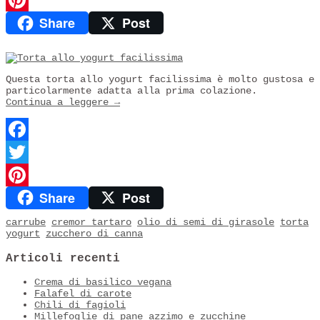
Twitter
Share
Post
Pinterest
Questa torta allo yogurt facilissima è molto gustosa e
particolarmente adatta alla prima colazione.
Continua a leggere
→
Facebook
Twitter
Share
Post
Pinterest
carrube
cremor tartaro
olio di semi di girasole
torta
yogurt
zucchero di canna
Articoli recenti
Crema di basilico vegana
Falafel di carote
Chili di fagioli
Millefoglie di pane azzimo e zucchine