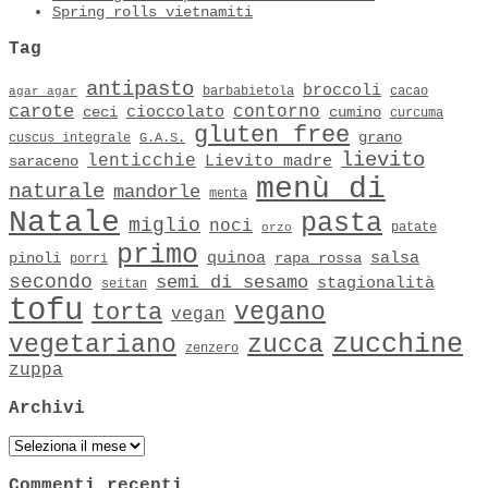
Spring rolls vietnamiti
Tag
antipasto
broccoli
barbabietola
cacao
agar agar
carote
contorno
cioccolato
ceci
cumino
curcuma
gluten free
grano
cuscus integrale
G.A.S.
lievito
lenticchie
Lievito madre
saraceno
menù di
naturale
mandorle
menta
Natale
pasta
miglio
noci
patate
orzo
primo
quinoa
salsa
pinoli
rapa rossa
porri
secondo
semi di sesamo
stagionalità
seitan
tofu
vegano
torta
vegan
zucchine
vegetariano
zucca
zenzero
zuppa
Archivi
Archivi
Commenti recenti