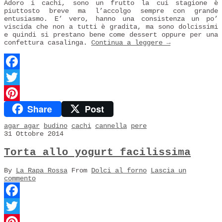
Adoro i cachi, sono un frutto la cui stagione è
piuttosto breve ma l’accolgo sempre con grande
entusiasmo. E’ vero, hanno una consistenza un po’
viscida che non a tutti è gradita, ma sono dolcissimi
e quindi si prestano bene come dessert oppure per una
confettura casalinga.
Continua a leggere
→
Facebook
Twitter
Share
Post
Pinterest
agar agar
budino
cachi
cannella
pere
31 Ottobre 2014
Torta allo yogurt facilissima
By
La Rapa Rossa
From
Dolci al forno
Lascia un
commento
Facebook