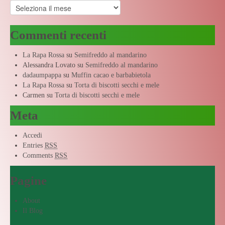
Archivi
Commenti recenti
La Rapa Rossa
su
Semifreddo al mandarino
Alessandra Lovato
su
Semifreddo al mandarino
dadaumpappa
su
Muffin cacao e barbabietola
La Rapa Rossa
su
Torta di biscotti secchi e mele
Carmen
su
Torta di biscotti secchi e mele
Meta
Accedi
Entries
RSS
Comments
RSS
Pagine
About
Il Blog