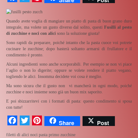
Quando avete voglia di mangiare un piatto di pasta di buon grano duro
integrale, ma volete un gusto diverso dal solito, questi
Fusilli al pesto
di zucchine e noci con alici
sono la soluzione giusta!
Sono rapidi da preparare, poiché intanto che la pasta cuoce voi potrete
cucinare le zucchine; dopo basterà soltanto armarsi di frullatore e il
condimento è pronto.
Alcuni ingredienti sono anche scorporabili. Per esempio se non vi piace
l’aglio o non lo digerite; oppure se volete rendere il piatto vegano,
togliendo le alici. Insomma decidete voi cosa è meglio.
Ma sono sicura che il gusto non vi mancherà in ogni modo, poiché
zucchine e noci insieme sono già un buon mix saporito.
E poi sbizzarritevi con i formati di pasta: questo condimento si sposa
con tutte!
Facebook
Twitter
Pinterest
Share
Post
filetti di alici
noci
pasta
primo
zucchine