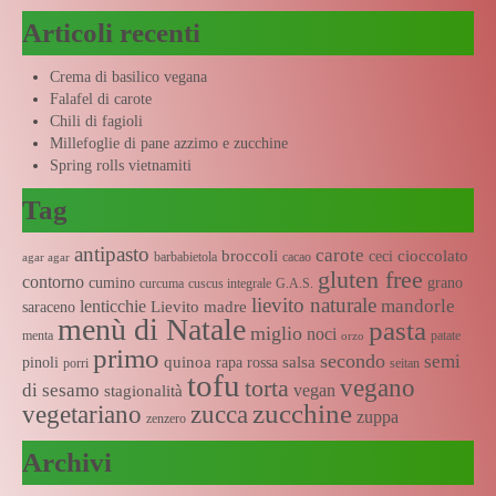
Articoli recenti
Crema di basilico vegana
Falafel di carote
Chili di fagioli
Millefoglie di pane azzimo e zucchine
Spring rolls vietnamiti
Tag
antipasto
carote
broccoli
cioccolato
ceci
barbabietola
cacao
agar agar
gluten free
contorno
cumino
grano
curcuma
cuscus integrale
G.A.S.
lievito naturale
mandorle
lenticchie
Lievito madre
saraceno
menù di Natale
pasta
miglio
noci
menta
patate
orzo
primo
secondo
semi
quinoa
salsa
pinoli
rapa rossa
porri
seitan
tofu
vegano
torta
di sesamo
vegan
stagionalità
zucchine
vegetariano
zucca
zuppa
zenzero
Archivi