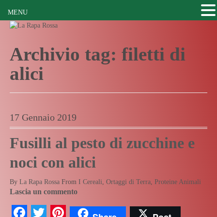
MENU
Archivio tag:
filetti di
alici
17 Gennaio 2019
Fusilli al pesto di zucchine e
noci con alici
By
La Rapa Rossa
From
I Cereali
,
Ortaggi di Terra
,
Proteine Animali
Lascia un commento
Facebook
Twitter
Pinterest
Share
Post