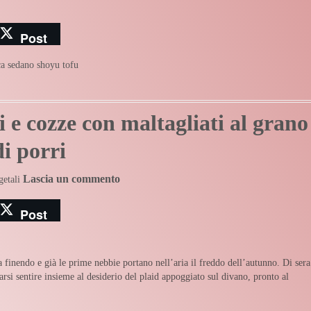
Post
ca
sedano
shoyu
tofu
i e cozze con maltagliati al grano
i porri
Lascia un commento
getali
Post
ta finendo e già le prime nebbie portano nell’aria il freddo dell’autunno. Di sera
farsi sentire insieme al desiderio del plaid appoggiato sul divano, pronto al