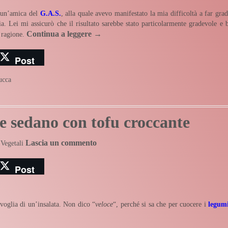
 un’amica del
G.A.S.
, alla quale avevo manifestato la mia difficoltà a far grad
ia. Lei mi assicurò che il risultato sarebbe stato particolarmente gradevole e 
Continua a leggere
→
 ragione.
Post
ucca
i e sedano con tofu croccante
Lascia un commento
 Vegetali
Post
 voglia di un’insalata. Non dico “
veloce
“, perché si sa che per cuocere i
legum