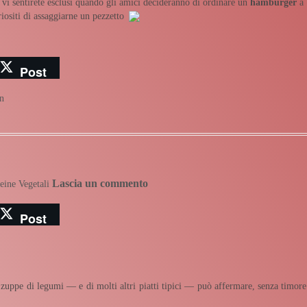
vi sentirete esclusi quando gli amici decideranno di ordinare un
hamburger
a
iositi di assaggiarne un pezzetto
Post
n
Lascia un commento
eine Vegetali
Post
 zuppe di legumi — e di molti altri piatti tipici — può affermare, senza timore