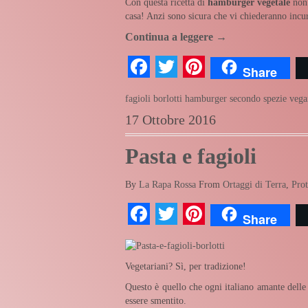
Con questa ricetta di
hamburger vegetale
non 
casa! Anzi sono sicura che vi chiederanno incur
Continua a leggere
→
Facebook
Twitter
Pinterest
Share
fagioli borlotti
hamburger
secondo
spezie
vega
17 Ottobre 2016
Pasta e fagioli
By
La Rapa Rossa
From
Ortaggi di Terra
,
Prot
Facebook
Twitter
Pinterest
Share
Vegetariani? Sì, per tradizione!
Questo è quello che ogni italiano amante delle
essere smentito.