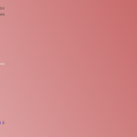
ire
ben
i
il