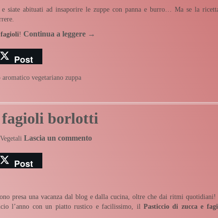
e siate abituati ad insaporire le zuppe con panna e burro… Ma se la ricett
rrere.
Continua a leggere
→
fagioli
!
Post
o aromatico
vegetariano
zuppa
fagioli borlotti
Lascia un commento
Vegetali
Post
no presa una vacanza dal blog e dalla cucina, oltre che dai ritmi quotidiani
cio l’anno con un piatto rustico e facilissimo, il
Pasticcio di zucca e fagi