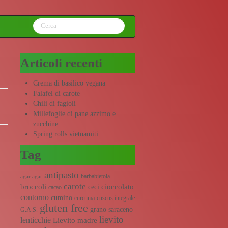
Articoli recenti
Crema di basilico vegana
Falafel di carote
Chili di fagioli
Millefoglie di pane azzimo e
zucchine
Spring rolls vietnamiti
Tag
antipasto
barbabietola
agar agar
carote
broccoli
cioccolato
ceci
cacao
contorno
cumino
curcuma
cuscus integrale
gluten free
grano saraceno
G.A.S.
lievito
lenticchie
Lievito madre