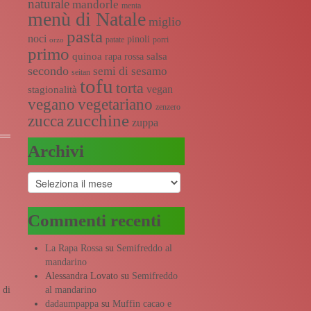
naturale
mandorle
menta
menù di Natale
miglio
pasta
noci
pinoli
patate
porri
orzo
primo
quinoa
salsa
rapa rossa
secondo
semi di sesamo
seitan
tofu
torta
vegan
stagionalità
vegano
vegetariano
zenzero
zucchine
zucca
zuppa
Archivi
Archivi
Commenti recenti
La Rapa Rossa
su
Semifreddo al
mandarino
Alessandra Lovato
su
Semifreddo
al mandarino
 di
dadaumpappa
su
Muffin cacao e