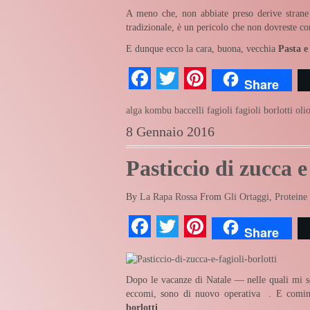
A meno che, non abbiate preso derive strane 
tradizionale, è un pericolo che non dovreste co
E dunque ecco la cara, buona, vecchia
Pasta e 
Facebook
Twitter
Pinterest
Share
alga kombu
baccelli
fagioli
fagioli borlotti
oli
8 Gennaio 2016
Pasticcio di zucca e 
By
La Rapa Rossa
From
Gli Ortaggi
,
Proteine 
Facebook
Twitter
Pinterest
Share
Dopo le vacanze di Natale — nelle quali mi so
eccomi, sono di nuovo operativa
. E comin
borlotti
.