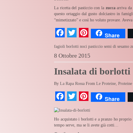
La ricetta del pasticcio con la
zucca
arriva da
questo ortaggio dal gusto dolciastro in famigl
“mimetizzato” e così ho voluto provare. Aveva
Facebook
Twitter
Pinterest
Share
fagioli borlotti
noci
pasticcio
semi di sesamo
z
8 Ottobre 2015
Insalata di borlott
By
La Rapa Rossa
From
Le Proteine
,
Proteine
Facebook
Twitter
Pinterest
Share
Ho acquistato i borlotti e a pranzo ho proprio
tempo serve, ma se li avete già cotti…