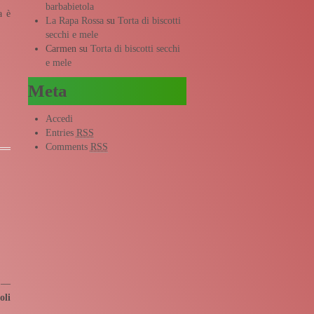
barbabietola
a è
La Rapa Rossa
su
Torta di biscotti
secchi e mele
Carmen
su
Torta di biscotti secchi
e mele
Meta
Accedi
Entries
RSS
Comments
RSS
! —
oli