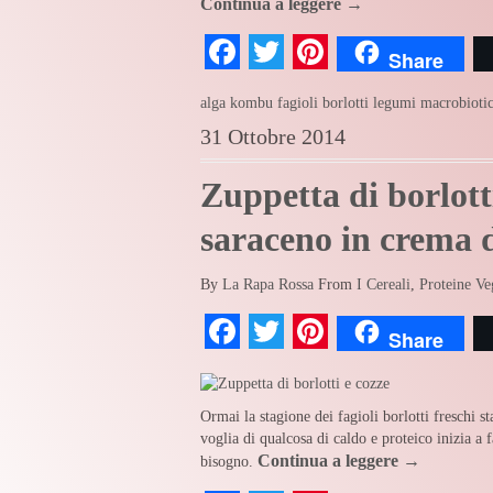
Continua a leggere
→
Facebook
Twitter
Pinterest
Share
alga kombu
fagioli borlotti
legumi
macrobioti
31 Ottobre 2014
Zuppetta di borlott
saraceno in crema d
By
La Rapa Rossa
From
I Cereali
,
Proteine Ve
Facebook
Twitter
Pinterest
Share
Ormai la stagione dei fagioli borlotti freschi s
voglia di qualcosa di caldo e proteico inizia a 
Continua a leggere
→
bisogno.