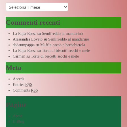
Archivi
Commenti recenti
La Rapa Rossa
su
Semifreddo al mandarino
Alessandra Lovato
su
Semifreddo al mandarino
dadaumpappa
su
Muffin cacao e barbabietola
La Rapa Rossa
su
Torta di biscotti secchi e mele
Carmen
su
Torta di biscotti secchi e mele
Meta
Accedi
Entries
RSS
Comments
RSS
Pagine
About
Il Blog