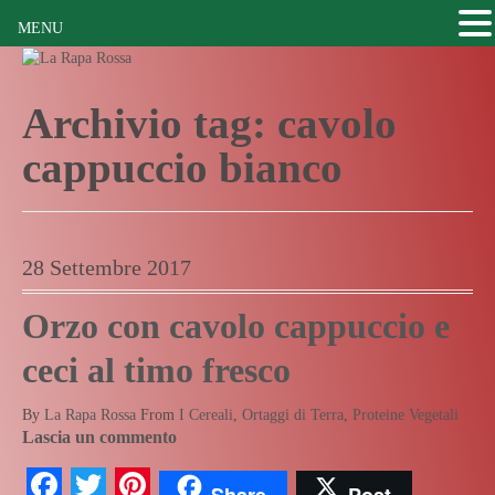
MENU
Archivio tag:
cavolo
cappuccio bianco
28 Settembre 2017
Orzo con cavolo cappuccio e
ceci al timo fresco
By
La Rapa Rossa
From
I Cereali
,
Ortaggi di Terra
,
Proteine Vegetali
Lascia un commento
Facebook
Twitter
Pinterest
Share
Post