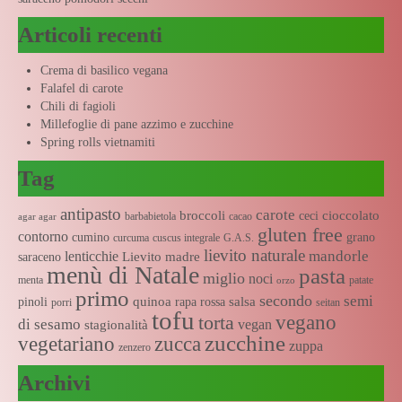
Articoli recenti
Crema di basilico vegana
Falafel di carote
Chili di fagioli
Millefoglie di pane azzimo e zucchine
Spring rolls vietnamiti
Tag
antipasto
carote
broccoli
cioccolato
ceci
barbabietola
cacao
agar agar
gluten free
contorno
cumino
grano
curcuma
cuscus integrale
G.A.S.
lievito naturale
mandorle
lenticchie
Lievito madre
saraceno
menù di Natale
pasta
miglio
noci
menta
patate
orzo
primo
secondo
semi
quinoa
salsa
pinoli
rapa rossa
porri
seitan
tofu
vegano
torta
di sesamo
vegan
stagionalità
zucchine
vegetariano
zucca
zuppa
zenzero
Archivi