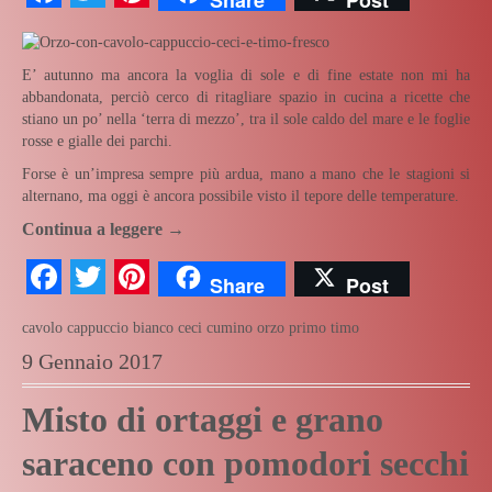
E’ autunno ma ancora la voglia di sole e di fine estate non mi ha
abbandonata, perciò cerco di ritagliare spazio in cucina a ricette che
stiano un po’ nella ‘terra di mezzo’, tra il sole caldo del mare e le foglie
rosse e gialle dei parchi.
Forse è un’impresa sempre più ardua, mano a mano che le stagioni si
alternano, ma oggi è ancora possibile visto il tepore delle temperature.
Continua a leggere
→
Facebook
Twitter
Pinterest
Share
Post
cavolo cappuccio bianco
ceci
cumino
orzo
primo
timo
9 Gennaio 2017
Misto di ortaggi e grano
saraceno con pomodori secchi