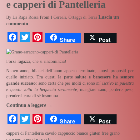
e capperi di Pantelleria
Lascia un
By
La Rapa Rossa
From
I Cereali
,
Ortaggi di Terra
commento
Facebook
Twitter
Pinterest
Share
Post
Forza ragazzi, che si rincomincia!
Nuovo anno, bilanci dell’anno appena terminato, nuovi propositi per
quello iniziato. Tra questi la parte
salute e benessere ha sempre
grande successo
: sono certa che per molti ci sono
mi iscrivo in palestra
e questa volta la frequento seriamente
, mangiare sano, perdere peso,
prendersi cura di sé insomma.
Continua a leggere
→
Facebook
Twitter
Pinterest
Share
Post
capperi di Pantelleria
cavolo cappuccio bianco
gluten free
grano
saraceno
pomodori secchi