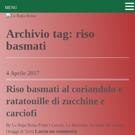
MENU
Archivio tag:
riso
basmati
4 Aprile 2017
Riso basmati al coriandolo e
ratatouille di zucchine e
carciofi
By
La Rapa Rossa
From
I Cereali
,
Le Riciclette, le ricette del riciclo
,
Lascia un commento
Ortaggi di Terra