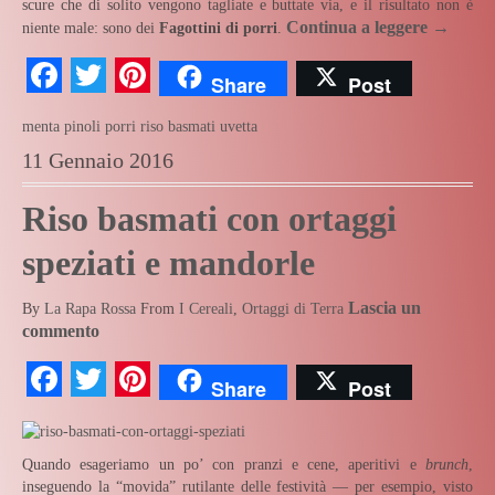
scure che di solito vengono tagliate e buttate via, e il risultato non è
Continua a leggere
→
niente male: sono dei
Fagottini di porri
.
Facebook
Twitter
Pinterest
Share
Post
menta
pinoli
porri
riso basmati
uvetta
11 Gennaio 2016
Riso basmati con ortaggi
speziati e mandorle
Lascia un
By
La Rapa Rossa
From
I Cereali
,
Ortaggi di Terra
commento
Facebook
Twitter
Pinterest
Share
Post
Quando esageriamo un po’ con pranzi e cene, aperitivi e
brunch
,
inseguendo la “movida” rutilante delle festività — per esempio, visto