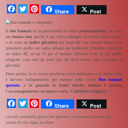
Facebook
Twitter
Pinterest
Share
Post
Il
riso basmati
ha la particolarità di essere
profumatissimo
, di avere
una
buona resa
, perché il suo chicco allungato in cottura cresce molto,
e di avere un
indice glicemico
più basso del riso comune bianco, per
intenderci quello cui siamo abituati per tradizione. Passiamo infatti da
un indice 80, ad un 53 per il basmati raffinato e un 45 per quello
integrale, cosa non da poco per chi deve tenere sotto controllo la
glicemia.
Detto questo, io lo cucino perché mi piace moltissimo e su alcuni piatti
è davvero indispensabile, per esempio nella ricetta
Riso basmati
speziato
, e in generale in ricette etniche, laddove è previsto
Continua a leggere
→
l’accompagnamento con spezie e curry.
Facebook
Twitter
Pinterest
Share
Post
carciofi
coriandolo
gluten free
gomasio
riso basmati
secondo
tofu
tortino di riso
vegan
zucchine