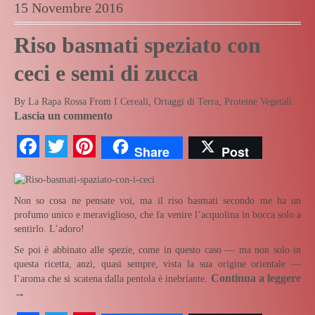
15 Novembre 2016
Riso basmati speziato con
ceci e semi di zucca
By
La Rapa Rossa
From
I Cereali
,
Ortaggi di Terra
,
Proteine Vegetali
Lascia un commento
Facebook
Twitter
Pinterest
Share
Post
Non so cosa ne pensate voi, ma il riso basmati secondo me ha un
profumo unico e meraviglioso, che fa venire l’acquolina in bocca solo a
sentirlo. L’adoro!
Se poi è abbinato alle spezie, come in questo caso — ma non solo in
questa ricetta, anzi, quasi sempre, vista la sua origine orientale —
Continua a leggere
l’aroma che si scatena dalla pentola è inebriante.
→