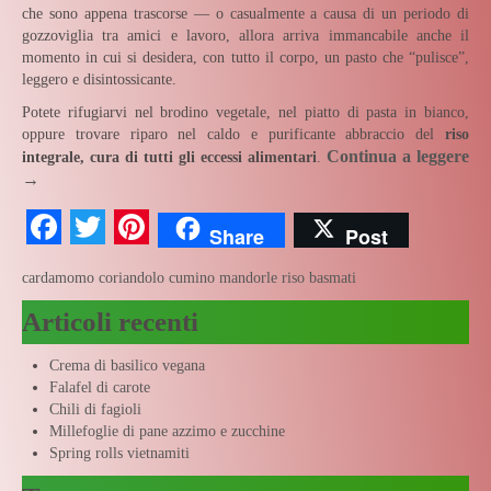
che sono appena trascorse — o casualmente a causa di un periodo di
gozzoviglia tra amici e lavoro, allora arriva immancabile anche il
momento in cui si desidera, con tutto il corpo, un pasto che “pulisce”,
leggero e disintossicante.
Potete rifugiarvi nel brodino vegetale, nel piatto di pasta in bianco,
oppure trovare riparo nel caldo e purificante abbraccio del
riso
Continua a leggere
integrale, cura di tutti gli eccessi alimentari
.
→
Facebook
Twitter
Pinterest
Share
Post
cardamomo
coriandolo
cumino
mandorle
riso basmati
Articoli recenti
Crema di basilico vegana
Falafel di carote
Chili di fagioli
Millefoglie di pane azzimo e zucchine
Spring rolls vietnamiti