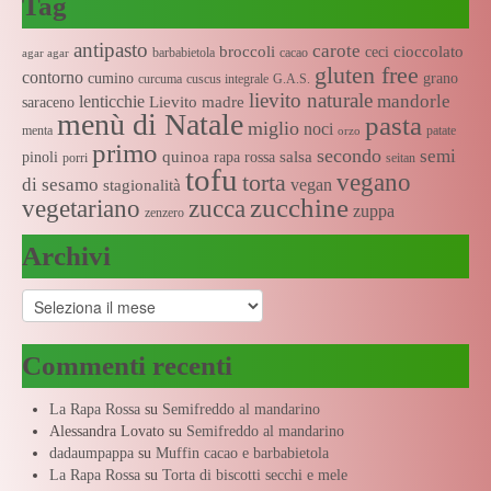
Tag
antipasto
carote
broccoli
cioccolato
ceci
barbabietola
cacao
agar agar
gluten free
contorno
cumino
grano
curcuma
cuscus integrale
G.A.S.
lievito naturale
mandorle
lenticchie
Lievito madre
saraceno
menù di Natale
pasta
miglio
noci
menta
patate
orzo
primo
secondo
semi
quinoa
salsa
pinoli
rapa rossa
porri
seitan
tofu
vegano
torta
di sesamo
vegan
stagionalità
zucchine
vegetariano
zucca
zuppa
zenzero
Archivi
Archivi
Commenti recenti
La Rapa Rossa
su
Semifreddo al mandarino
Alessandra Lovato
su
Semifreddo al mandarino
dadaumpappa
su
Muffin cacao e barbabietola
La Rapa Rossa
su
Torta di biscotti secchi e mele