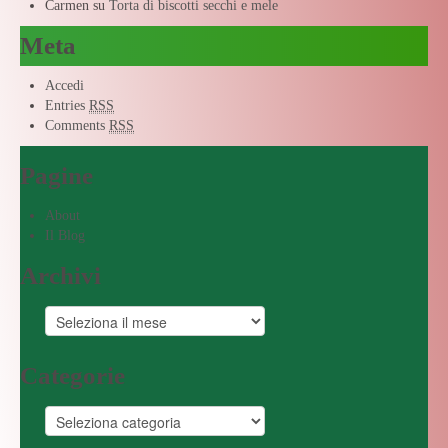
Carmen
su
Torta di biscotti secchi e mele
Meta
Accedi
Entries
RSS
Comments
RSS
Pagine
About
Il Blog
Archivi
Categorie