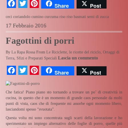
Facebook
Twitter
Pinterest
Share
Post
ceci
coriandolo
cumino
curcuma
riso
riso basmati
semi di zucca
17 Febbraio 2016
Fagottini di porri
By
La Rapa Rossa
From
Le Riciclette, le ricette del riciclo
,
Ortaggi di
Lascia un commento
Terra
,
Sfizi e Preparati Speciali
Facebook
Twitter
Pinterest
Share
Post
Che fatica! Piano piano sto tornando a trovare un po’ di creatività in
cucina, in questo che è un momento di grande caos personale da molti
punti di vista, caos che di frequente mi assorbe ogni momento libero,
lasciandomi spesso “svuotata”.
Questa volta mi sono concentrata sugli scarti della lavorazione e ho
sperimentato un impiego alternativo delle foglie di porro, quelle più