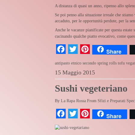
A distanza di quasi un anno, ripenso allo sple
Se poi penso alla situazione irreale che stiamo
accaduto, per le opportunità perdute, per la sen
Anche le vacanze pianificate per questa estate 
cucinando qualche piatto evocativo, come quest
Facebook
Twitter
Pinterest
Share
antipasto
etnico
secondo
spring rolls
tofu
vega
15 Maggio 2015
Sushi vegeteriano
By
La Rapa Rossa
From
Sfizi e Preparati Spec
Facebook
Twitter
Pinterest
Share