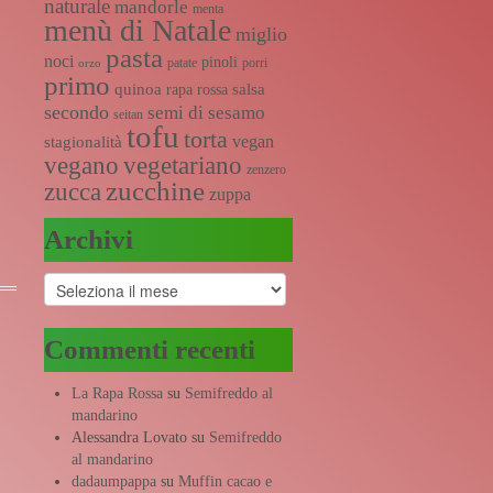
naturale
mandorle
menta
menù di Natale
miglio
pasta
noci
pinoli
patate
porri
orzo
primo
quinoa
salsa
rapa rossa
secondo
semi di sesamo
seitan
tofu
torta
vegan
stagionalità
vegano
vegetariano
zenzero
zucchine
zucca
zuppa
Archivi
Archivi
Commenti recenti
La Rapa Rossa
su
Semifreddo al
mandarino
Alessandra Lovato
su
Semifreddo
al mandarino
dadaumpappa
su
Muffin cacao e