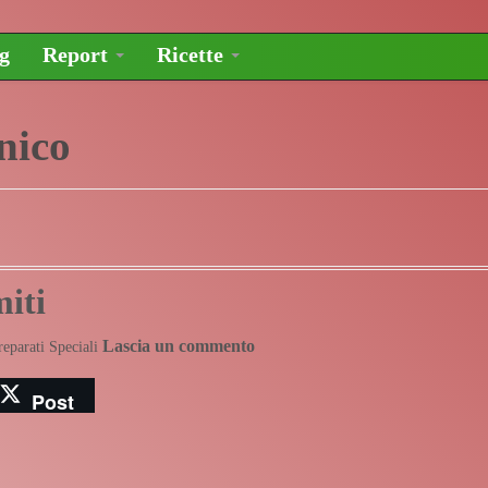
og
Report
Ricette
nico
miti
Lascia un commento
reparati Speciali
Post