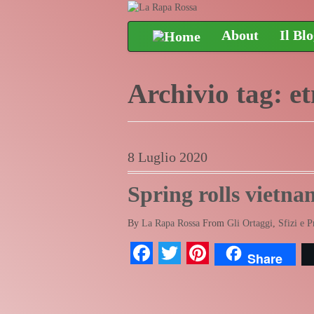
About
Il Bl
Archivio tag:
et
8 Luglio 2020
Spring rolls vietna
By
La Rapa Rossa
From
Gli Ortaggi
,
Sfizi e P
Facebook
Twitter
Pinterest
Share