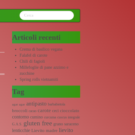
Articoli recenti
Crema di basilico vegana
Falafel di carote
Chili di fagioli
Millefoglie di pane azzimo e
zucchine
Spring rolls vietnamiti
Tag
antipasto
barbabietola
agar agar
carote
broccoli
cioccolato
ceci
cacao
contorno
cumino
curcuma
cuscus integrale
gluten free
grano saraceno
G.A.S.
lievito
lenticchie
Lievito madre