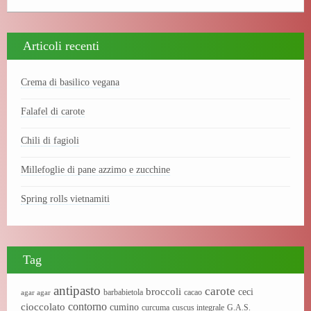
Articoli recenti
Crema di basilico vegana
Falafel di carote
Chili di fagioli
Millefoglie di pane azzimo e zucchine
Spring rolls vietnamiti
Tag
antipasto
carote
broccoli
ceci
barbabietola
cacao
agar agar
contorno
cioccolato
cumino
curcuma
cuscus integrale
G.A.S.