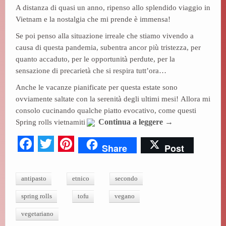
ok
r
es
A distanza di quasi un anno, ripenso allo splendido viaggio in
Vietnam e la nostalgia che mi prende è immensa!
t
Se poi penso alla situazione irreale che stiamo vivendo a
causa di questa pandemia, subentra ancor più tristezza, per
quanto accaduto, per le opportunità perdute, per la
sensazione di precarietà che si respira tutt’ora…
Anche le vacanze pianificate per questa estate sono
ovviamente saltate con la serenità degli ultimi mesi! Allora mi
consolo cucinando qualche piatto evocativo, come questi
Spring rolls vietnamiti
Continua a leggere
→
Fa
T
Pi
Share
Post
ce
wi
nt
bo
tte
er
antipasto
etnico
secondo
ok
r
es
spring rolls
tofu
vegano
t
vegetariano