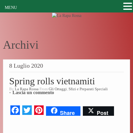
MENU
Archivi
8 Luglio 2020
Spring rolls vietnamiti
By
La Rapa Rossa
From
Gli Ortaggi
,
Sfizi e Preparati Speciali
Lascia un commento
Fa
T
Pi
Share
Post
ce
wi
nt
bo
tte
er