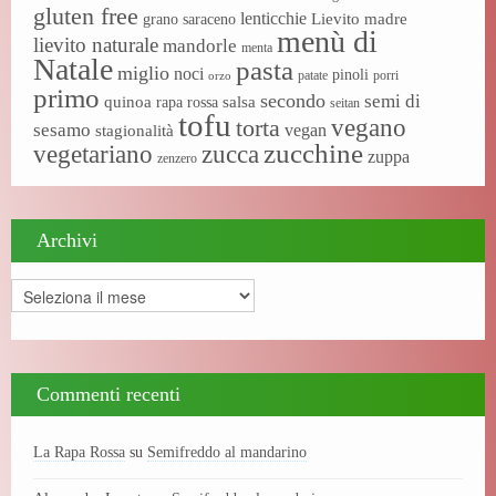
gluten free
lenticchie
Lievito madre
grano saraceno
menù di
lievito naturale
mandorle
menta
Natale
pasta
miglio
noci
pinoli
patate
porri
orzo
primo
secondo
semi di
quinoa
salsa
rapa rossa
seitan
tofu
vegano
torta
sesamo
vegan
stagionalità
zucchine
vegetariano
zucca
zuppa
zenzero
Archivi
Archivi
Commenti recenti
La Rapa Rossa
su
Semifreddo al mandarino