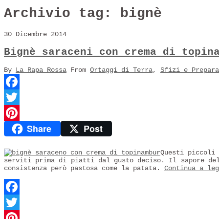
Archivio tag:
bignè
30 Dicembre 2014
Bignè saraceni con crema di topin
By
La Rapa Rossa
From
Ortaggi di Terra
,
Sfizi e Prepar
Facebook
Twitter
Share
Post
Pinterest
Questi piccol
serviti prima di piatti dal gusto deciso. Il sapore de
consistenza però pastosa come la patata.
Continua a le
Facebook
Twitter