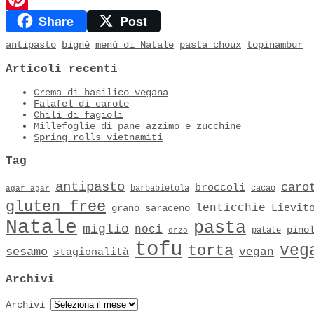
Share
Post
Pinterest
antipasto
bignè
menù di Natale
pasta choux
topinambur
Articoli recenti
Crema di basilico vegana
Falafel di carote
Chili di fagioli
Millefoglie di pane azzimo e zucchine
Spring rolls vietnamiti
Tag
antipasto
caro
broccoli
barbabietola
cacao
agar agar
gluten free
lenticchie
Lievit
grano saraceno
Natale
pasta
miglio
noci
pino
patate
orzo
tofu
veg
torta
sesamo
vegan
stagionalità
Archivi
Archivi