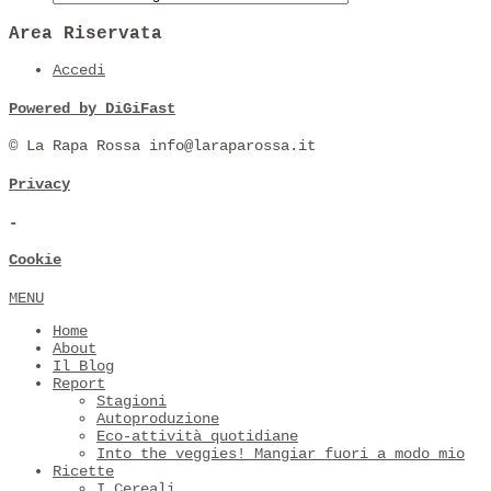
Area Riservata
Accedi
Powered by DiGiFast
© La Rapa Rossa info@laraparossa.it
Privacy
-
Cookie
MENU
Home
About
Il Blog
Report
Stagioni
Autoproduzione
Eco-attività quotidiane
Into the veggies! Mangiar fuori a modo mio
Ricette
I Cereali