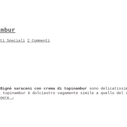
ambur
ati Speciali
2 Commenti
i
Bignè saraceni con crema di topinambur
sono delicatissim
l topinambur è dolciastro vagamente simile a quello del 
ggere
→