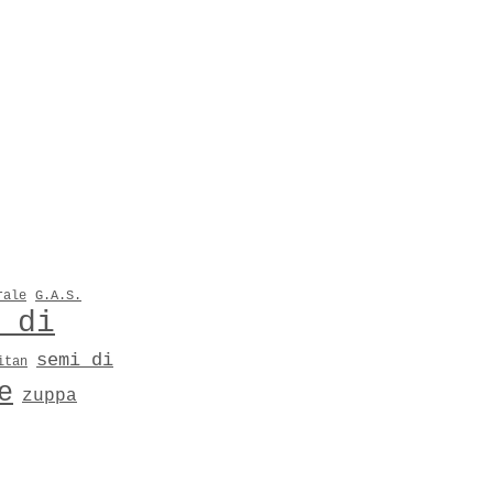
rale
G.A.S.
 di
semi di
itan
e
zuppa