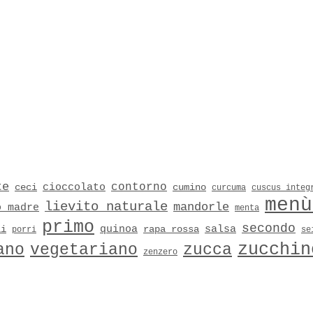
te
contorno
cioccolato
ceci
cumino
curcuma
cuscus integ
menù
lievito naturale
mandorle
o madre
menta
primo
secondo
quinoa
salsa
li
rapa rossa
porri
se
zucchin
ano
vegetariano
zucca
zenzero