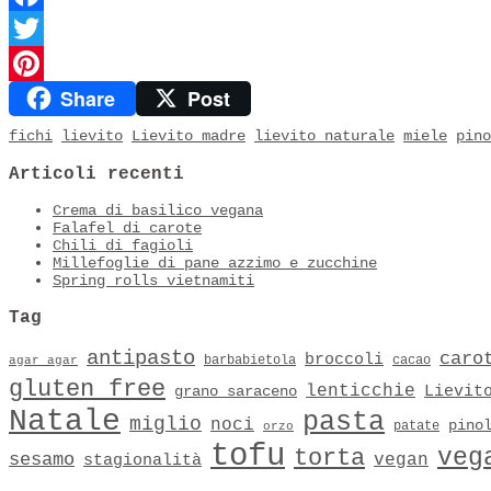
Facebook
Twitter
Share
Post
Pinterest
fichi
lievito
Lievito madre
lievito naturale
miele
pino
Articoli recenti
Crema di basilico vegana
Falafel di carote
Chili di fagioli
Millefoglie di pane azzimo e zucchine
Spring rolls vietnamiti
Tag
antipasto
caro
broccoli
barbabietola
cacao
agar agar
gluten free
lenticchie
Lievit
grano saraceno
Natale
pasta
miglio
noci
pino
patate
orzo
tofu
veg
torta
sesamo
vegan
stagionalità