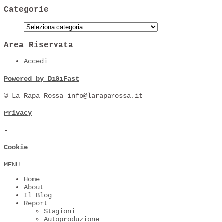
Categorie
Area Riservata
Accedi
Powered by DiGiFast
© La Rapa Rossa info@laraparossa.it
Privacy
-
Cookie
MENU
Home
About
Il Blog
Report
Stagioni
Autoproduzione