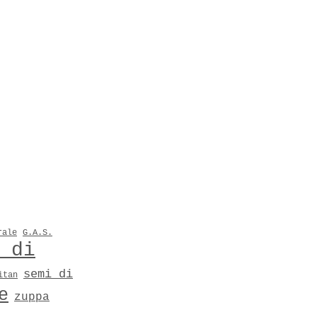
rale
G.A.S.
 di
semi di
itan
e
zuppa