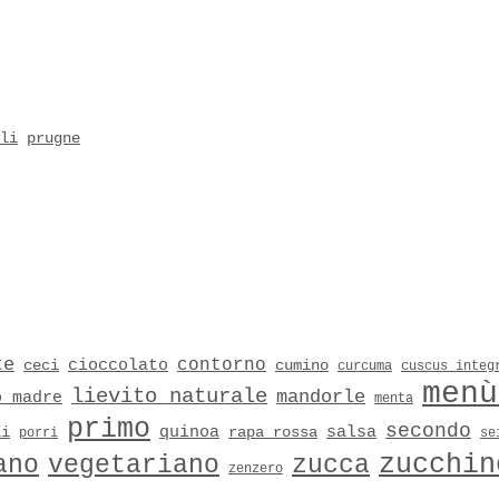
li
prugne
te
contorno
cioccolato
ceci
cumino
curcuma
cuscus integ
menù
lievito naturale
mandorle
o madre
menta
primo
secondo
quinoa
salsa
li
rapa rossa
porri
se
zucchin
ano
vegetariano
zucca
zenzero