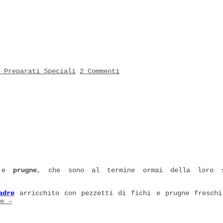
 Preparati Speciali
2 Commenti
e
prugne
, che sono al termine ormai della loro s
adre
arricchito con pezzetti di fichi e prugne freschi
re
→