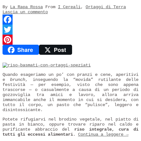
By
La Rapa Rossa
From
I Cereali
,
Ortaggi di Terra
Lascia un commento
Facebook
Twitter
Share
Post
Pinterest
Quando esageriamo un po’ con pranzi e cene, aperitivi
e
brunch
, inseguendo la “movida” rutilante delle
festività — per esempio, visto che sono appena
trascorse — o casualmente a causa di un periodo di
gozzoviglia tra amici e lavoro, allora arriva
immancabile anche il momento in cui si desidera, con
tutto il corpo, un pasto che “pulisce”, leggero e
disintossicante.
Potete rifugiarvi nel brodino vegetale, nel piatto di
pasta in bianco, oppure trovare riparo nel caldo e
purificante abbraccio del
riso integrale, cura di
tutti gli eccessi alimentari
.
Continua a leggere
→