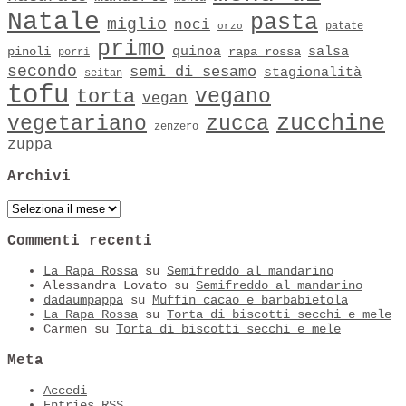
Natale
pasta
miglio
noci
patate
orzo
primo
quinoa
salsa
pinoli
rapa rossa
porri
secondo
semi di sesamo
stagionalità
seitan
tofu
vegano
torta
vegan
zucchine
vegetariano
zucca
zenzero
zuppa
Archivi
Archivi
Commenti recenti
La Rapa Rossa
su
Semifreddo al mandarino
Alessandra Lovato
su
Semifreddo al mandarino
dadaumpappa
su
Muffin cacao e barbabietola
La Rapa Rossa
su
Torta di biscotti secchi e mele
Carmen
su
Torta di biscotti secchi e mele
Meta
Accedi
Entries
RSS