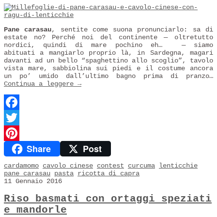
Pane carasau
, sentite come suona pronunciarlo: sa di
estate no? Perché noi del continente — oltretutto
nordici, quindi di mare pochino eh…
— siamo
abituati a mangiarlo proprio là, in Sardegna, magari
davanti ad un bello “spaghettino allo scoglio”, tavolo
vista mare, sabbiolina sui piedi e il costume ancora
un po’ umido dall’ultimo bagno prima di pranzo…
Continua a leggere
→
Facebook
Twitter
Share
Post
Pinterest
cardamomo
cavolo cinese
contest
curcuma
lenticchie
pane carasau
pasta
ricotta di capra
11 Gennaio 2016
Riso basmati con ortaggi speziati
e mandorle