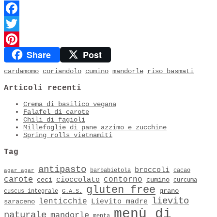
Facebook
Twitter
Share
Post
Pinterest
cardamomo
coriandolo
cumino
mandorle
riso basmati
Articoli recenti
Crema di basilico vegana
Falafel di carote
Chili di fagioli
Millefoglie di pane azzimo e zucchine
Spring rolls vietnamiti
Tag
antipasto
broccoli
barbabietola
cacao
agar agar
carote
contorno
cioccolato
ceci
cumino
curcuma
gluten free
grano
cuscus integrale
G.A.S.
lievito
lenticchie
Lievito madre
saraceno
menù di
naturale
mandorle
menta