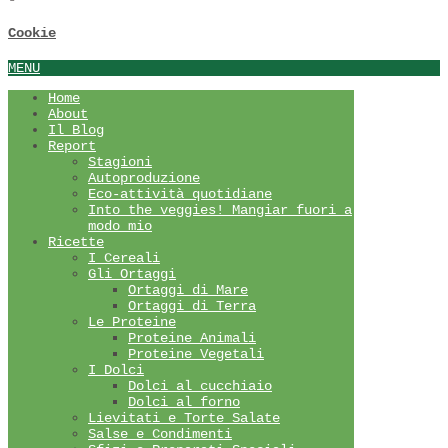
Cookie
MENU
Home
About
Il Blog
Report
Stagioni
Autoproduzione
Eco-attività quotidiane
Into the veggies! Mangiar fuori a
modo mio
Ricette
I Cereali
Gli Ortaggi
Ortaggi di Mare
Ortaggi di Terra
Le Proteine
Proteine Animali
Proteine Vegetali
I Dolci
Dolci al cucchiaio
Dolci al forno
Lievitati e Torte Salate
Salse e Condimenti