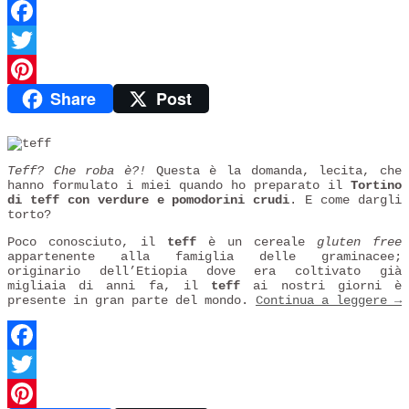
Facebook
Twitter
Share
Post
Pinterest
Teff? Che roba è?!
Questa è la domanda, lecita, che
hanno formulato i miei quando ho preparato il
Tortino
di teff con verdure e pomodorini crudi
. E come dargli
torto?
Poco conosciuto, il
teff
è un cereale
gluten free
appartenente alla famiglia delle graminacee;
originario dell’Etiopia dove era coltivato già
migliaia di anni fa, il
teff
ai nostri giorni è
presente in gran parte del mondo.
Continua a leggere
→
Facebook
Twitter