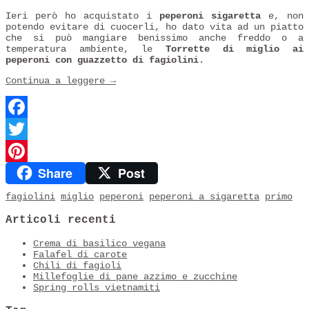
Ieri però ho acquistato i
peperoni sigaretta
e, non
potendo evitare di cuocerli, ho dato vita ad un piatto
che si può mangiare benissimo anche freddo o a
temperatura ambiente, le
Torrette di miglio ai
peperoni con guazzetto di fagiolini
.
Continua a leggere
→
Facebook
Twitter
Share
Post
Pinterest
fagiolini
miglio
peperoni
peperoni a sigaretta
primo
Articoli recenti
Crema di basilico vegana
Falafel di carote
Chili di fagioli
Millefoglie di pane azzimo e zucchine
Spring rolls vietnamiti