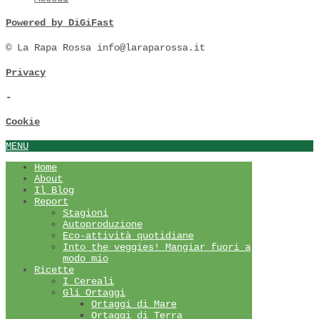
Powered by DiGiFast
© La Rapa Rossa info@laraparossa.it
Privacy
-
Cookie
MENU
Home
About
Il Blog
Report
Stagioni
Autoproduzione
Eco-attività quotidiane
Into the veggies! Mangiar fuori a
modo mio
Ricette
I Cereali
Gli Ortaggi
Ortaggi di Mare
Ortaggi di Terra