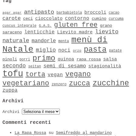
Tag
antipasto
broccoli
barbabietola
cacao
agar agar
carote
contorno
cioccolato
ceci
cumino
curcuma
gluten free
grano
cuscus integrale
G.A.S.
lievito
lenticchie
Lievito madre
saraceno
menù di
naturale
mandorle
menta
Natale
pasta
miglio
noci
patate
orzo
primo
quinoa
salsa
pinoli
rapa rossa
porri
secondo
semi di sesamo
stagionalità
seitan
tofu
vegano
torta
vegan
zucchine
vegetariano
zucca
zenzero
zuppa
Archivi
Archivi
Commenti recenti
La Rapa Rossa
su
Semifreddo al mandarino