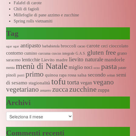
Falafel di carote
Chili di fagioli
Millefoglie di pane azzimo e zucchine
Spring rolls vietnamiti
Tag
antipasto
carote
broccoli
cioccolato
ceci
barbabietola
cacao
agar agar
gluten free
contorno
cumino
grano
curcuma
cuscus integrale
G.A.S.
lievito naturale
mandorle
lenticchie
Lievito madre
saraceno
menù di Natale
pasta
miglio
noci
menta
patate
orzo
primo
secondo
semi
quinoa
salsa
pinoli
rapa rossa
porri
seitan
tofu
vegano
torta
di sesamo
vegan
stagionalità
zucchine
vegetariano
zucca
zuppa
zenzero
Archivi
Archivi
Commenti recenti