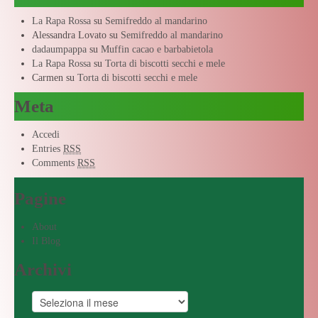
La Rapa Rossa
su
Semifreddo al mandarino
Alessandra Lovato
su
Semifreddo al mandarino
dadaumpappa
su
Muffin cacao e barbabietola
La Rapa Rossa
su
Torta di biscotti secchi e mele
Carmen
su
Torta di biscotti secchi e mele
Meta
Accedi
Entries
RSS
Comments
RSS
Pagine
About
Il Blog
Archivi