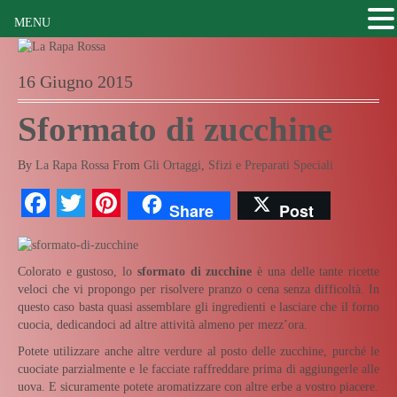
MENU
16 Giugno 2015
Sformato di zucchine
By
La Rapa Rossa
From
Gli Ortaggi
,
Sfizi e Preparati Speciali
Facebook
Twitter
Pinterest
Share
Post
Colorato e gustoso, lo
sformato di zucchine
è una delle tante ricette
veloci che vi propongo per risolvere pranzo o cena senza difficoltà. In
questo caso basta quasi assemblare gli ingredienti e lasciare che il forno
cuocia, dedicandoci ad altre attività almeno per mezz’ora.
Potete utilizzare anche altre verdure al posto delle zucchine, purché le
cuociate parzialmente e le facciate raffreddare prima di aggiungerle alle
uova. E sicuramente potete aromatizzare con altre erbe a vostro piacere.