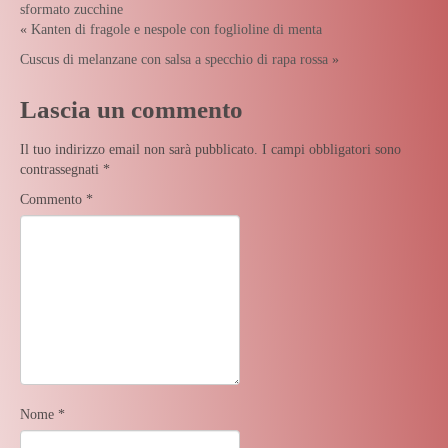
sformato
zucchine
«
Kanten di fragole e nespole con foglioline di menta
Cuscus di melanzane con salsa a specchio di rapa rossa
»
Lascia un commento
Il tuo indirizzo email non sarà pubblicato.
I campi obbligatori sono
contrassegnati
*
Commento
*
Nome
*