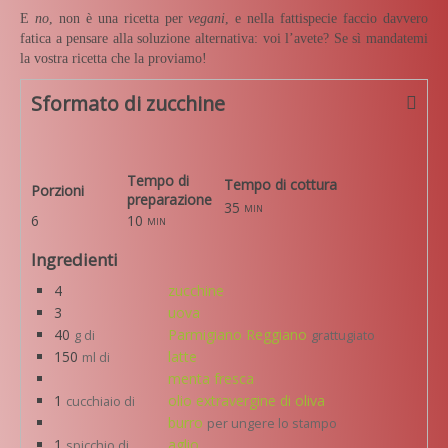
E
no
, non è una ricetta per
vegani
, e nella fattispecie faccio davvero
fatica a pensare alla soluzione alternativa: voi l’avete? Se sì mandatemi
la vostra ricetta che la proviamo!
Sformato di zucchine
Tempo di
Tempo di cottura
Porzioni
preparazione
35
min
6
10
min
Ingredienti
4
zucchine
3
uova
40
Parmigiano Reggiano
g di
grattugiato
150
latte
ml di
menta fresca
1
olio extravergine di oliva
cucchiaio di
burro
per ungere lo stampo
1
aglio
spicchio di