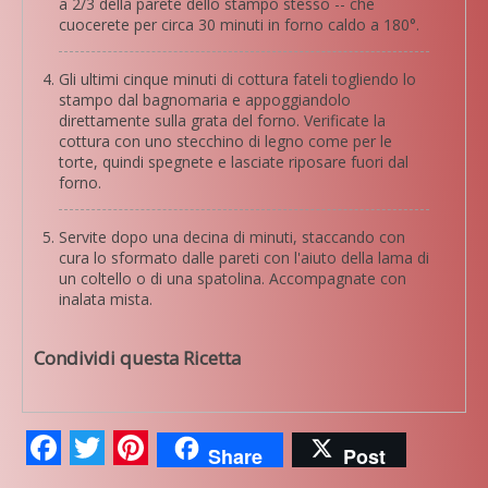
a 2/3 della parete dello stampo stesso -- che
cuocerete per circa 30 minuti in forno caldo a 180°.
Gli ultimi cinque minuti di cottura fateli togliendo lo
stampo dal bagnomaria e appoggiandolo
direttamente sulla grata del forno. Verificate la
cottura con uno stecchino di legno come per le
torte, quindi spegnete e lasciate riposare fuori dal
forno.
Servite dopo una decina di minuti, staccando con
cura lo sformato dalle pareti con l'aiuto della lama di
un coltello o di una spatolina. Accompagnate con
inalata mista.
Condividi questa Ricetta
Facebook
Twitter
Pinterest
Share
Post