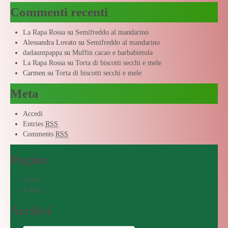
Commenti recenti
La Rapa Rossa
su
Semifreddo al mandarino
Alessandra Lovato
su
Semifreddo al mandarino
dadaumpappa
su
Muffin cacao e barbabietola
La Rapa Rossa
su
Torta di biscotti secchi e mele
Carmen
su
Torta di biscotti secchi e mele
Meta
Accedi
Entries
RSS
Comments
RSS
Pagine
About
Il Blog
Archivi