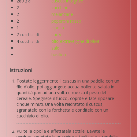
280
cuscus integrale
g di
2
zucchine
2
melanzane
2
peperoni rosso
1
cipolla
2
curry
cucchiai di
4
olio extravergine di oliva
cucchiai di
sale
basilico
Istruzioni
Tostate leggermente il cuscus in una padella con un
filo d'olio, poi aggiungete acqua bollente salata in
quantità pari ad una volta e mezza il peso del
cereale. Spegnete il fuoco, coprite e fate riposare
cinque minuti. Una volta reidratato il cuscus,
sgranatelo con la forchetta e conditelo con un
cucchiaio di olio.
Pulite la cipolla e affettatela sottile. Lavate le
verdure: spuntate le zucchine e tagliatele a rondelle,