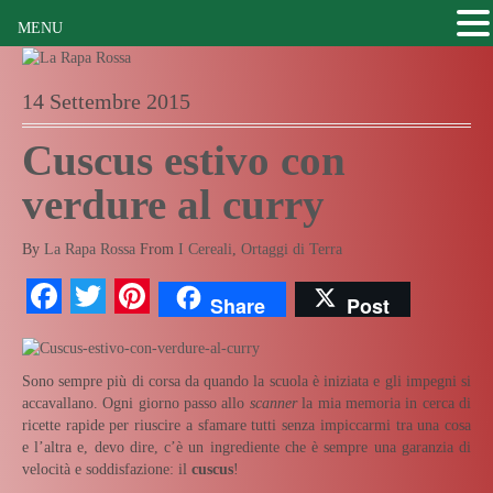
MENU
14 Settembre 2015
Cuscus estivo con
verdure al curry
By
La Rapa Rossa
From
I Cereali
,
Ortaggi di Terra
Facebook
Twitter
Pinterest
Share
Post
Sono sempre più di corsa da quando la scuola è iniziata e gli impegni si
accavallano. Ogni giorno passo allo
scanner
la mia memoria in cerca di
ricette rapide per riuscire a sfamare tutti senza impiccarmi tra una cosa
e l’altra e, devo dire, c’è un ingrediente che è sempre una garanzia di
velocità e soddisfazione: il
cuscus
!