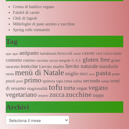
Crema di basilico vegana
Falafel di carote
Chili di fagioli
Millefoglie di pane azzimo e zucchine
Spring rolls vietnamiti
Tag
antipasto
carote
broccoli
cioccolato
ceci
barbabietola
cacao
agar agar
gluten free
contorno
cumino
grano
curcuma
cuscus integrale
G.A.S.
lievito naturale
mandorle
lenticchie
Lievito madre
saraceno
menù di Natale
pasta
miglio
noci
menta
patate
orzo
primo
secondo
semi
quinoa
salsa
pinoli
rapa rossa
porri
seitan
tofu
vegano
torta
di sesamo
vegan
stagionalità
zucchine
vegetariano
zucca
zuppa
zenzero
Archivi
Archivi