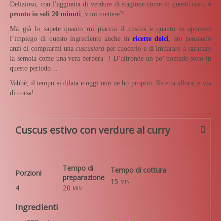
Delizioso, con l’aggiunta di verdure di stagione come in questo caso,
è
pronto in soli 20 minuti
, vuoi mettere?!
Ma già lo sapete quanto mi piaccia il cuscus e quanto io apprezzi
l’impiego di questo ingrediente anche in
ricette dolci
, sto pensando
anzi di comprarmi una
cuscusiera
per cuocerlo e di imparare a sgranare
la semola come una vera berbera
! D’altronde un po’ nomade sono in
questo periodo…
Vabbè, il tempo si dilata e oggi non ne ho proprio. Ricetta allora, e via
di corsa!
Cuscus estivo con verdure al curry
Tempo di
Tempo di cottura
Porzioni
preparazione
15
min
4
20
min
Ingredienti