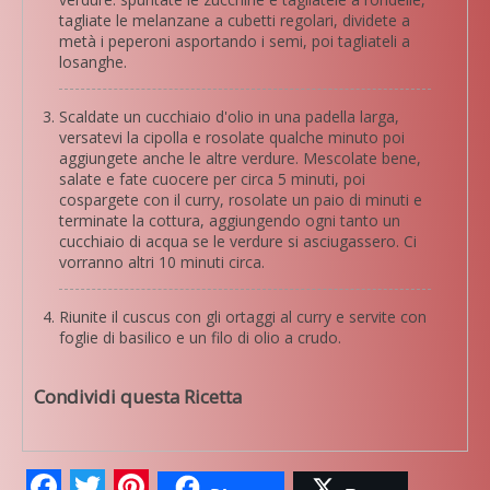
tagliate le melanzane a cubetti regolari, dividete a
metà i peperoni asportando i semi, poi tagliateli a
losanghe.
Scaldate un cucchiaio d'olio in una padella larga,
versatevi la cipolla e rosolate qualche minuto poi
aggiungete anche le altre verdure. Mescolate bene,
salate e fate cuocere per circa 5 minuti, poi
cospargete con il curry, rosolate un paio di minuti e
terminate la cottura, aggiungendo ogni tanto un
cucchiaio di acqua se le verdure si asciugassero. Ci
vorranno altri 10 minuti circa.
Riunite il cuscus con gli ortaggi al curry e servite con
foglie di basilico e un filo di olio a crudo.
Condividi questa Ricetta
Facebook
Twitter
Pinterest