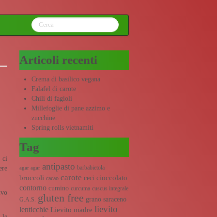
Articoli recenti
Crema di basilico vegana
Falafel di carote
Chili di fagioli
Millefoglie di pane azzimo e
zucchine
Spring rolls vietnamiti
Tag
 ci
antipasto
barbabietola
ere
agar agar
carote
broccoli
cioccolato
ceci
cacao
contorno
cumino
curcuma
cuscus integrale
ivo
gluten free
grano saraceno
G.A.S.
lievito
lenticchie
Lievito madre
 le