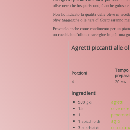
olive nere che insaporiscono, è anche goloso e
Non ho indicato la qualità delle olive in ricet
olive taggiasche
o le
nere di Gaeta
saranno mera
Provatelo anche come condimento per un piatto di
un cucchiaio d’olio extravergine in più: una g
Agretti piccanti alle ol
Tempo 
Porzioni
prepara
4
20
min
Ingredienti
500
agretti
g di
15
olive nere
1
peperonc
1
aglio
spicchio di
3
olio extra
cucchiai di