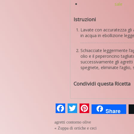
sale
Istruzioni
Lavate con accuratezza gli ag
in acqua in ebollizione leg
Schiacciate leggermente l’ag
olio e il peperoncino tagliat
successivamente gli agretti
spegnete, eliminate l’aglio, 
Condividi questa Ricetta
Facebook
Twitter
Pinterest
Share
agretti
contorno
olive
«
Zuppa di ortiche e ceci