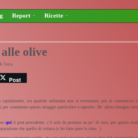
og
Report
Ricette
alle olive
di Terra
Post
ro rapidamente, tra qualche settimana non si troveranno più in commercio e
iù per consumare questo ortaggio particolare e saporito. Be’ allora bisogna corr
gere
qui
il post precedente, c’è solo da prestare un po’ di cura, per questo mot
preparazione che quello di cottura (e ho fatto pure la rima
).
torno veramente rapido, ma con quel suo tocco vivace dato dal peperoncino e