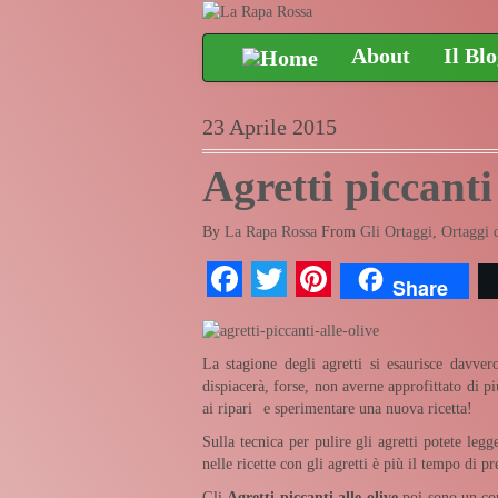
About
Il Bl
23 Aprile 2015
Agretti piccanti 
By
La Rapa Rossa
From
Gli Ortaggi
,
Ortaggi 
Facebook
Twitter
Pinterest
Share
La stagione degli agretti si esaurisce davve
dispiacerà, forse, non averne approfittato di p
ai ripari
e sperimentare una nuova ricetta!
Sulla tecnica per pulire gli agretti potete leg
nelle ricette con gli agretti è più il tempo di 
Gli
Agretti piccanti alle olive
poi sono un con