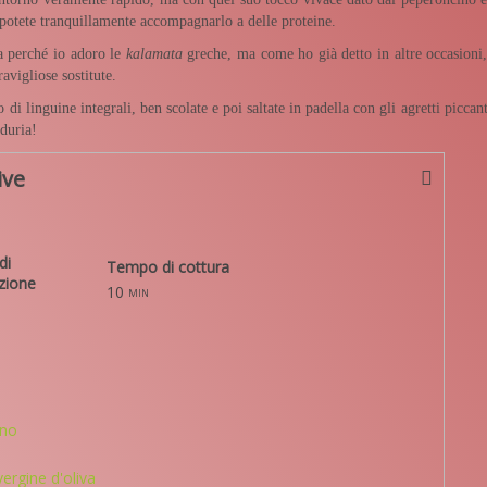
 potete tranquillamente accompagnarlo a delle proteine.
ta perché io adoro le
kalamata
greche, ma come ho già detto in altre occasioni,
vigliose sostitute.
 linguine integrali, ben scolate e poi saltate in padella con gli agretti piccant
oduria!
ive
di
Tempo di cottura
zione
10
min
ino
vergine d'oliva