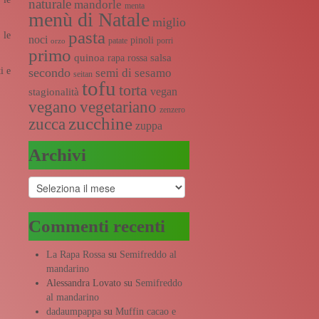
naturale
mandorle
menta
menù di Natale
miglio
pasta
 le
noci
pinoli
patate
porri
orzo
primo
quinoa
salsa
rapa rossa
secondo
i e
semi di sesamo
seitan
tofu
torta
vegan
stagionalità
vegano
vegetariano
zenzero
zucchine
zucca
zuppa
Archivi
Archivi
Commenti recenti
La Rapa Rossa
su
Semifreddo al
mandarino
Alessandra Lovato
su
Semifreddo
al mandarino
dadaumpappa
su
Muffin cacao e