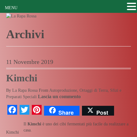
MENU
Archivi
11 Novembre 2019
Kimchi
By
La Rapa Rossa
From
Autoproduzione
,
Ortaggi di Terra
,
Sfizi e
Lascia un commento
Preparati Speciali
Facebook
Twitter
Pinterest
Share
Post
Il
Kimchi
è uno dei cibi fermentati più facile da realizzare a
casa.
Kimchi