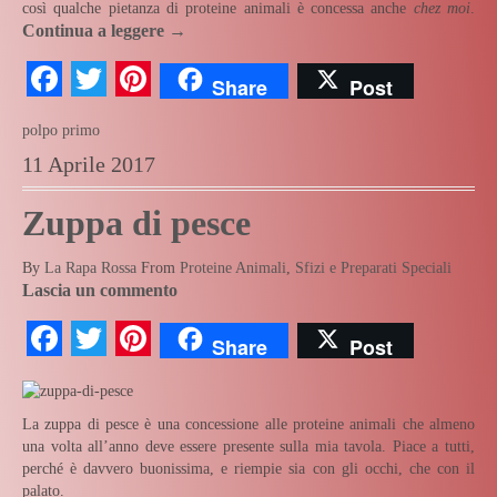
così qualche pietanza di proteine animali è concessa anche
chez moi
.
Continua a leggere
→
Facebook
Twitter
Pinterest
Share
Post
polpo
primo
11 Aprile 2017
Zuppa di pesce
By
La Rapa Rossa
From
Proteine Animali
,
Sfizi e Preparati Speciali
Lascia un commento
Facebook
Twitter
Pinterest
Share
Post
La zuppa di pesce è una concessione alle proteine animali che almeno
una volta all’anno deve essere presente sulla mia tavola. Piace a tutti,
perché è davvero buonissima, e riempie sia con gli occhi, che con il
palato.