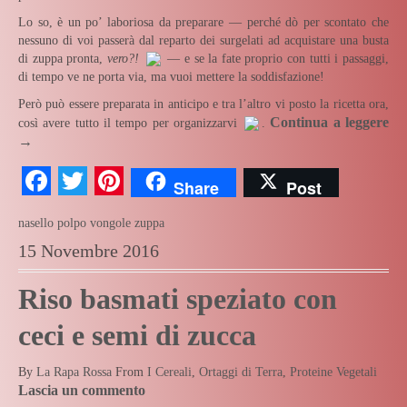
Lo so, è un po’ laboriosa da preparare — perché dò per scontato che
nessuno di voi passerà dal reparto dei surgelati ad acquistare una busta
di zuppa pronta,
vero?!
— e se la fate proprio con tutti i passaggi,
di tempo ve ne porta via, ma vuoi mettere la soddisfazione!
Però può essere preparata in anticipo e tra l’altro vi posto la ricetta ora,
Continua a leggere
così avere tutto il tempo per organizzarvi
.
→
Facebook
Twitter
Pinterest
Share
Post
nasello
polpo
vongole
zuppa
15 Novembre 2016
Riso basmati speziato con
ceci e semi di zucca
By
La Rapa Rossa
From
I Cereali
,
Ortaggi di Terra
,
Proteine Vegetali
Lascia un commento