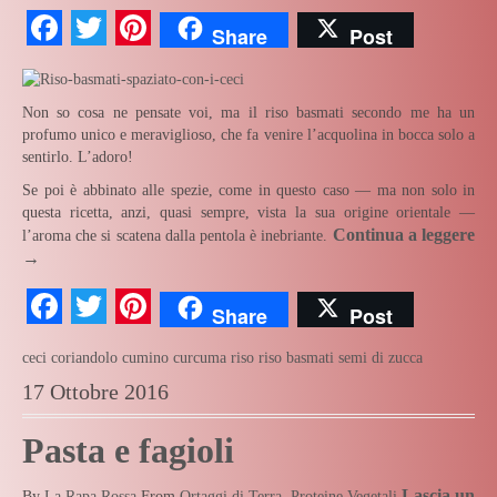
Facebook
Twitter
Pinterest
Share
Post
Non so cosa ne pensate voi, ma il riso basmati secondo me ha un
profumo unico e meraviglioso, che fa venire l’acquolina in bocca solo a
sentirlo. L’adoro!
Se poi è abbinato alle spezie, come in questo caso — ma non solo in
questa ricetta, anzi, quasi sempre, vista la sua origine orientale —
Continua a leggere
l’aroma che si scatena dalla pentola è inebriante.
→
Facebook
Twitter
Pinterest
Share
Post
ceci
coriandolo
cumino
curcuma
riso
riso basmati
semi di zucca
17 Ottobre 2016
Pasta e fagioli
Lascia un
By
La Rapa Rossa
From
Ortaggi di Terra
,
Proteine Vegetali