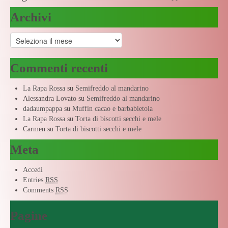
Archivi
Archivi
Commenti recenti
La Rapa Rossa
su
Semifreddo al mandarino
Alessandra Lovato
su
Semifreddo al mandarino
dadaumpappa
su
Muffin cacao e barbabietola
La Rapa Rossa
su
Torta di biscotti secchi e mele
Carmen
su
Torta di biscotti secchi e mele
Meta
Accedi
Entries
RSS
Comments
RSS
Pagine