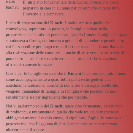
e riso
E’ un piatto fondamentale della cucina coreana che viene
basmati
preparato in casa in autunno per consumarlo durante tutto
l’inverno e la primavera.
Il rito di preparazione del
Kimchi
è molto simile a quello che
coinvolgeva, soprattutto in passato, le famiglie italiane nella
preparazione della salsa di pomodoro, quando l’intera famiglia allargata
si radunava a fine agosto intorno a quintali di pomodori e pentoloni in
cui far sobbollire per lungo tempo il nettare rosso. Tutti contribuivano
alla realizzazione delle conserve — anche di altre verdure, oltre che di
pomodoro — per fare scorta invernale dei prodotti che la stagione
offriva riccamente in estate.
Così è per le famiglie coreane che il
Kimchi
lo consumano tutto l’anno
come accompagnamento a quasi tutti i piatti e che gode di una
antichissima tradizione, nonché di numerose e variegate ricette che
vengono tramandate di famiglia in famiglia e che possono variare
sensibilmente sia per ingredienti che per metodo.
Noi vi parleremo solo del
Kimchi
quale cibo fermentato, perciò ricco
di probiotici, e unicamente di quello che vede tra i suoi ingredienti
obbligatoriamente il cavolo cinese, il cipollotto, l’aglio, lo zenzero e il
peperoncino, con l’aggiunta di altri elementi che ne caratterizzano
ulteriormente il sapore.