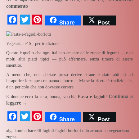
commento
Facebook
Twitter
Pinterest
Share
Post
Vegetariani? Sì, per tradizione!
Questo è quello che ogni italiano amante delle zuppe di legumi — e di
molti altri piatti tipici — può affermare, senza timore di essere
smentito.
A meno che, non abbiate preso derive strane e siate abituati ad
insaporire le zuppe con panna e burro… Ma se la ricetta è tradizionale,
è un pericolo che non dovreste correre.
Continua a
E dunque ecco la cara, buona, vecchia
Pasta e fagioli
!
leggere
→
Facebook
Twitter
Pinterest
Share
Post
alga kombu
baccelli
fagioli
fagioli borlotti
olio aromatico
vegetariano
zuppa