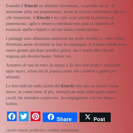
Essendo il
Kimchi
un alimento fermentato, va prestata un po’ di
attenzione nella sua preparazione, anche se occorre sottolineare che tra i
cibi fermentati, il
Kimchi
è tra i più sicuri poiché la presenza di
peperoncino, aglio e zenzero contribuiscono assai al controllo di
eventuali muffe e batteri e ad una buona conservazione.
I passaggi sono abbastanza numerosi ma molto semplici e, senza fretta,
diventano anche divertenti se fatti in compagnia. Il risultato finale potrà
essere gustato già dopo quindici giorni, ma è inutile dire che più
stagiona più diventa buono. Vedete voi.
Armatevi di vasi di vetro da mezzo o da litro ben lavati e sterilizzati,
tappi nuovi, schiaccini di plastica adatti alle conserve e guanti per
alimenti.
Le dosi indicate nella ricetta del
Kimchi
sono per un cavolo cinese
intero; se volete farne di più, moltiplicate enne volte quanti sono i
cavoli che intendete conservare. Accompagnatelo con riso bianco
bollito.
Facebook
Twitter
Pinterest
Share
Post
cavolo cinese
probiotici
verdure fermentate