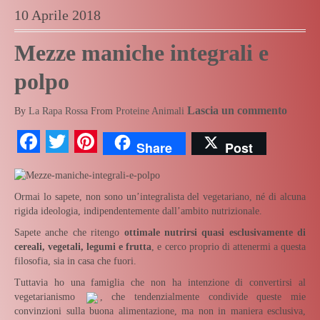
10 Aprile 2018
Mezze maniche integrali e
polpo
Lascia un commento
By
La Rapa Rossa
From
Proteine Animali
Facebook
Twitter
Pinterest
Share
Post
Ormai lo sapete, non sono un’integralista del vegetariano, né di alcuna
rigida ideologia, indipendentemente dall’ambito nutrizionale.
Sapete anche che ritengo
ottimale nutrirsi quasi esclusivamente di
cereali, vegetali, legumi e frutta
, e cerco proprio di attenermi a questa
filosofia, sia in casa che fuori.
Tuttavia ho una famiglia che non ha intenzione di convertirsi al
vegetarianismo
, che tendenzialmente condivide queste mie
convinzioni sulla buona alimentazione, ma non in maniera esclusiva,