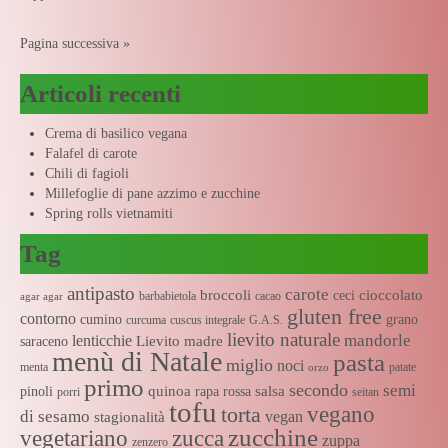
Pagina successiva »
Articoli recenti
Crema di basilico vegana
Falafel di carote
Chili di fagioli
Millefoglie di pane azzimo e zucchine
Spring rolls vietnamiti
Tag
antipasto
carote
broccoli
cioccolato
ceci
barbabietola
cacao
agar agar
gluten free
contorno
cumino
grano
curcuma
cuscus integrale
G.A.S.
lievito naturale
mandorle
lenticchie
Lievito madre
saraceno
menù di Natale
pasta
miglio
noci
menta
patate
orzo
primo
secondo
semi
quinoa
salsa
pinoli
rapa rossa
porri
seitan
tofu
vegano
torta
di sesamo
vegan
stagionalità
zucchine
vegetariano
zucca
zuppa
zenzero