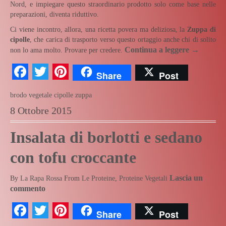
Nord, e impiegare questo straordinario prodotto solo come base nelle
preparazioni, diventa riduttivo.
Ci viene incontro, allora, una ricetta povera ma deliziosa, la
Zuppa di
cipolle
, che carica di trasporto verso questo ortaggio anche chi di solito
Continua a leggere
→
non lo ama molto. Provare per credere.
Facebook
Twitter
Pinterest
Share
Post
brodo vegetale
cipolle
zuppa
8 Ottobre 2015
Insalata di borlotti e sedano
con tofu croccante
Lascia un
By
La Rapa Rossa
From
Le Proteine
,
Proteine Vegetali
commento
Facebook
Twitter
Pinterest
Share
Post