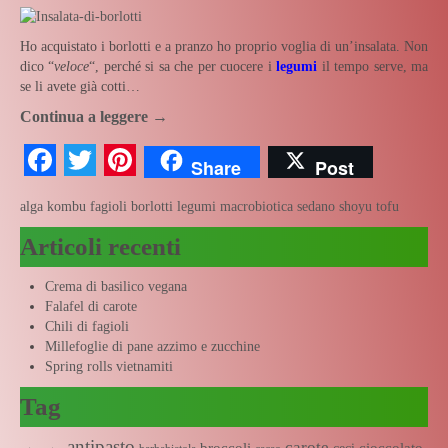
Ho acquistato i borlotti e a pranzo ho proprio voglia di un’insalata. Non
dico “
veloce
“, perché si sa che per cuocere i
legumi
il tempo serve, ma
se li avete già cotti…
Continua a leggere
→
Facebook
Twitter
Pinterest
Share
Post
alga kombu
fagioli borlotti
legumi
macrobiotica
sedano
shoyu
tofu
Articoli recenti
Crema di basilico vegana
Falafel di carote
Chili di fagioli
Millefoglie di pane azzimo e zucchine
Spring rolls vietnamiti
Tag
antipasto
carote
broccoli
cioccolato