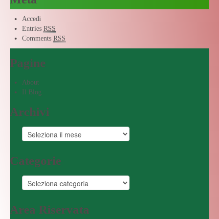
Accedi
Entries
RSS
Comments
RSS
Pagine
About
Il Blog
Archivi
Categorie
Area Riservata