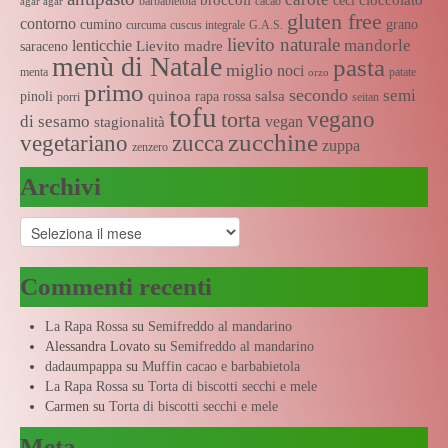
ceci
barbabietola
cacao
agar agar
gluten free
contorno
cumino
grano
curcuma
cuscus integrale
G.A.S.
lievito naturale
mandorle
lenticchie
Lievito madre
saraceno
menù di Natale
pasta
miglio
noci
menta
patate
orzo
primo
secondo
semi
quinoa
salsa
pinoli
rapa rossa
porri
seitan
tofu
vegano
torta
di sesamo
vegan
stagionalità
zucchine
vegetariano
zucca
zuppa
zenzero
Archivi
Archivi
Commenti recenti
La Rapa Rossa
su
Semifreddo al mandarino
Alessandra Lovato
su
Semifreddo al mandarino
dadaumpappa
su
Muffin cacao e barbabietola
La Rapa Rossa
su
Torta di biscotti secchi e mele
Carmen
su
Torta di biscotti secchi e mele
Meta