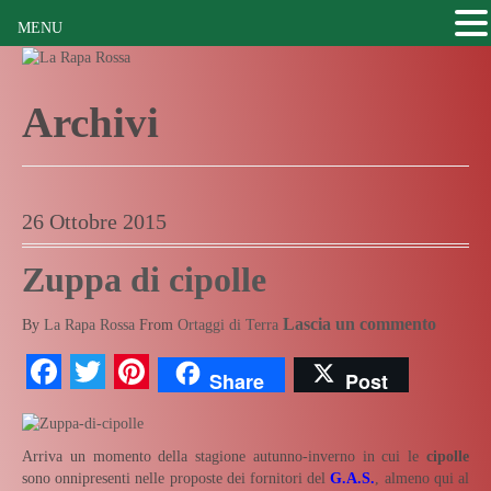
MENU
Archivi
26 Ottobre 2015
Zuppa di cipolle
Lascia un commento
By
La Rapa Rossa
From
Ortaggi di Terra
Facebook
Twitter
Pinterest
Share
Post
Arriva un momento della stagione autunno-inverno in cui le
cipolle
sono onnipresenti nelle proposte dei fornitori del
G.A.S.
, almeno qui al